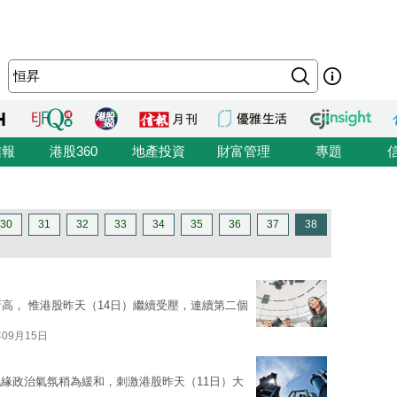
信報
港股360
地產投資
財富管理
專題
30
31
32
33
34
35
36
37
38
高， 惟港股昨天（14日）繼續受壓，連續第二個
年09月15日
緣政治氣氛稍為緩和，刺激港股昨天（11日）大