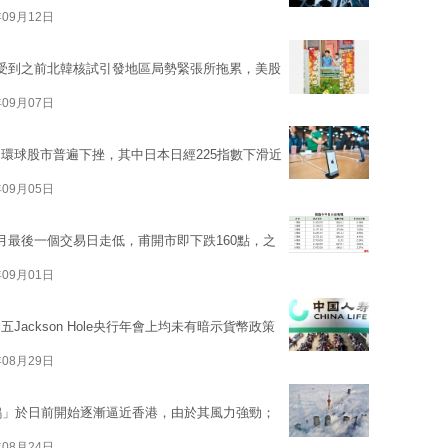
年09月12日
受到之前北韓核試引發地區局勢緊張所拖累，美股
年09月07日
環球股市普遍下挫，其中日本日經225指數下滑近
年09月05日
月最後一個交易日走低，甫開市即下跌160點，之
年09月01日
ackson Hole央行年會上均未有暗示貨幣政策
年08月29日
鴿」於日前開始逐漸逼近香港，由於其風力強勁；
年08月24日