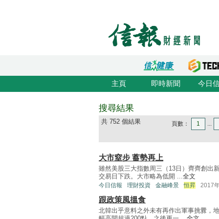
主頁
即時新聞
今日
搜尋結果
共 752 個結果
頁數：
1
...
大市窒步 蓄勢再上
雖然美股三大指數周三（13日）齊齊創出新
交易日下跌。大市略為低開 ...
全文
今日信報
理財投資
金融峰景
恒昇
2017
跟政策風搵食
北韓出乎意料之外未有再作出軍事挑釁，地
幅高開超過200點，之後更一 ...
全文