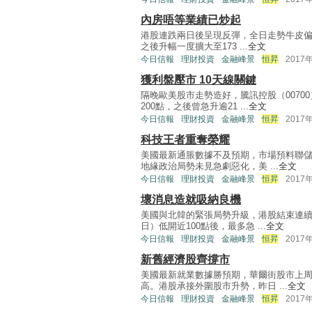
內房唔等業績已炒起
港股連跌兩日後呈現反彈，全日走勢牛皮偏
之後升幅一度擴大至173 ...
全文
今日信報
理財投資
金融峰景
恒昇
2017
獲利盤壓市 10天線關鍵
隔晚歐美股市走勢造好，騰訊控股（0070
200點，之後曾急升逾21 ...
全文
今日信報
理財投資
金融峰景
恒昇
2017
科技王者重奪榮耀
美國最新通脹數據不及預期，市場預料聯儲
地緣政治局勢未見急劇惡化，美 ...
全文
今日信報
理財投資
金融峰景
恒昇
2017
壞消息造就吸納良機
美國與北韓的緊張局勢升級，港股結束連續
日）低開近100點後，最多急 ...
全文
今日信報
理財投資
金融峰景
恒昇
2017
新舊經濟股齊撐市
美國最新就業數據勝預期，華爾街股市上周
高。港股承接外圍股市升勢，昨日 ...
全文
今日信報
理財投資
金融峰景
恒昇
2017