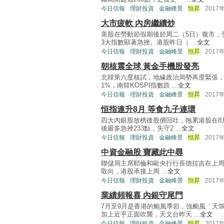
今日信報
理財投資
金融峰景
恒昇
2017
大市疲軟 內房繼續炒
美股在勞動節假期後於周二（5日）復市，
3大指數顯著急挫。港股昨日（ ...
全文
今日信報
理財投資
金融峰景
恒昇
2017
朝核震全球 黃金手機股發亮
北韓第六度核試，地緣政治局勢再度緊張，
1%，南韓KOSPI指數跌 ...
全文
今日信報
理財投資
金融峰景
恒昇
2017
恒指連升8月 等食九子連環
四大內銀股放榜後股價回吐，拖累港股在8
後最多急挫233點，失守2 ...
全文
今日信報
理財投資
金融峰景
恒昇
2017
中資金融股 寶藏此中尋
聯儲局主席耶倫和歐央行行長德拉吉在上周五J
取向，港股承接上周 ...
全文
今日信報
理財投資
金融峰景
恒昇
2017
業績頻報喜 內銀守尾門
7月至9月是香港的颱風季節，強颱風「天
加上近乎正面吹襲，天文台昨天 ...
全文
今日信報
理財投資
金融峰景
恒昇
2017