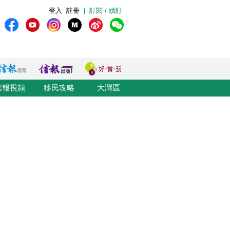
登入
註冊
|
訂閱 / 續訂
信報視頻
移民攻略
大灣區