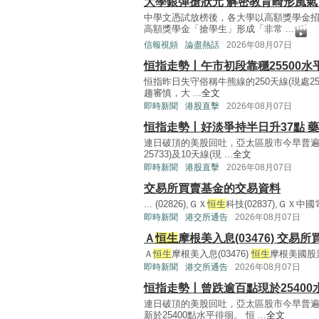
大學銀彈搶狀元 解密教育畸形風
中學文憑試放榜後，各大學以高額獎學金
高額獎學金「搶學生」形成「非常 ...
信報視頻
論盡熱話
2026年08月07日
恒指走勢丨午市初段靠穩25500水
恒指昨日失守俗稱牛熊線的250天線(現處257
趨審慎，大 ...
全文
即時新聞
港股直擊
2026年08月07日
恒指走勢丨好淡爭持半日升37點 
連日破頂的美股回吐，亞太區股市今早普遍
25733)及10天線(現 ...
全文
即時新聞
港股直擊
2026年08月07日
交易所買賣基金的交易資料
... (02826),ＧＸ
恒生
科技(02837),ＧＸ中國電
即時新聞
港交所通告
2026年08月07日
Ａ
恒生
摩根美入息(03476) 交
Ａ
恒生
摩根美入息(03476)
恒生
摩根美國股票高
即時新聞
港交所通告
2026年08月07日
恒指走勢丨曾跌逾百點現於25400
連日破頂的美股回吐，亞太區股市今早普
新於25400點水平徘徊。 恒 ...
全文