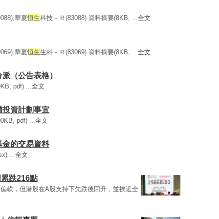
088),華夏
恒生
科技－Ｒ(83088) 資料摘要(8KB, ...
全文
069),華夏
恒生
生科－Ｒ(83069) 資料摘要(8KB, ...
全文
或分派（公告表格）
pdf) ...
全文
集體投資計劃事宜
 pdf) ...
全文
賣基金的交易資料
) ...
全文
累跌216點
偏軟，但港股在A股支持下先跌後回升，並挨近全