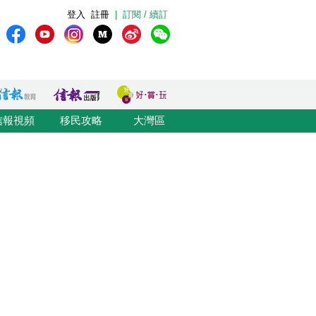
登入
註冊
|
訂閱 / 續訂
信報視頻
移民攻略
大灣區