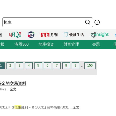
信報
港股360
地產投資
財富管理
專題
1
2
3
4
5
6
7
8
9
...
150
賣基金的交易資料
x) ...
全文
031),ＦＧ
恒生
紅利－Ｒ(83031) 資料摘要(3031 ...
全文