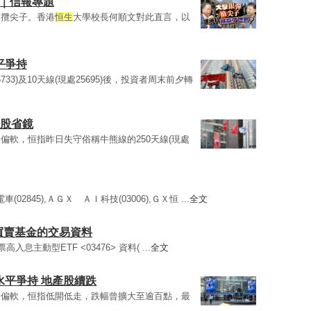
氣｜信報專題
招攬尖子。香港
恒生
大學校長何順文對此直言，以
平爭持
33)及10天線(現處25695)後，投資者周末前夕轉
藥股省鏡
偏軟，恒指昨日失守俗稱牛熊線的250天線(現處
車(02845),ＡＧＸ ＡＩ科技(03006),ＧＸ恒 ...
全文
易所買賣基金的交易資料
入息主動型ETF <03476> 資料( ...
全文
水平爭持 地產股續跌
遍偏軟，恒指低開低走，跌幅曾擴大至逾百點，最