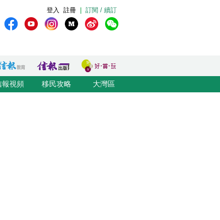
登入
註冊
|
訂閱 / 續訂
信報視頻
移民攻略
大灣區