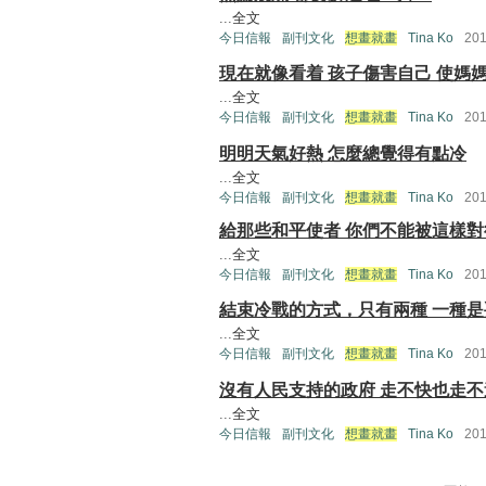
...
全文
今日信報
副刊文化
想畫就畫
Tina Ko
20
現在就像看着 孩子傷害自己 使媽
...
全文
今日信報
副刊文化
想畫就畫
Tina Ko
20
明明天氣好熱 怎麼總覺得有點冷
...
全文
今日信報
副刊文化
想畫就畫
Tina Ko
20
給那些和平使者 你們不能被這樣對
...
全文
今日信報
副刊文化
想畫就畫
Tina Ko
20
結束冷戰的方式，只有兩種 一種
...
全文
今日信報
副刊文化
想畫就畫
Tina Ko
20
沒有人民支持的政府 走不快也走不
...
全文
今日信報
副刊文化
想畫就畫
Tina Ko
20