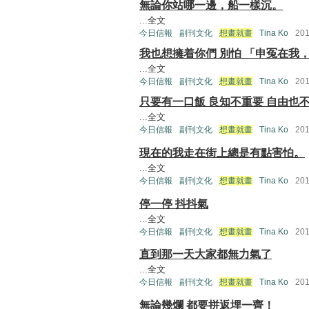
無論你站哪一邊，船一樣沉。
...
全文
今日信報
副刊文化
想畫就畫
Tina Ko
20
我也想擁着你們 別怕 「申冤在我
...
全文
今日信報
副刊文化
想畫就畫
Tina Ko
20
只要有一口飯 良知不重要 自由也
...
全文
今日信報
副刊文化
想畫就畫
Tina Ko
20
現在的我走在街上總是有點害怕。
...
全文
今日信報
副刊文化
想畫就畫
Tina Ko
20
停一停 抖抖氣
...
全文
今日信報
副刊文化
想畫就畫
Tina Ko
20
直到那一天大家都無力氣了
...
全文
今日信報
副刊文化
想畫就畫
Tina Ko
20
無論幾爛 都要拼返埋一齊！