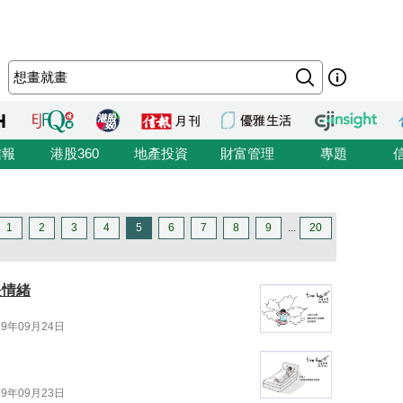
信報
港股360
地產投資
財富管理
專題
1
2
3
4
5
6
7
8
9
...
20
是情緒
19年09月24日
19年09月23日