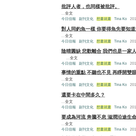
批評人者，也同樣被批評。
...
全文
今日信報
副刊文化
想畫就畫
Tina Ko
20
對人同釣魚一樣 你要得魚先要知
...
全文
今日信報
副刊文化
想畫就畫
Tina Ko
20
陰晴圓缺 悲歡離合 我們也是一家
...
全文
今日信報
副刊文化
想畫就畫
Tina Ko
20
事情的重點 不聽也不見 再睜開雙
...
全文
今日信報
副刊文化
想畫就畫
Tina Ko
20
還要卡在中間多久？
...
全文
今日信報
副刊文化
想畫就畫
Tina Ko
20
要成為河流 奔騰不息 滋潤沿途生
...
全文
今日信報
副刊文化
想畫就畫
Tina Ko
20