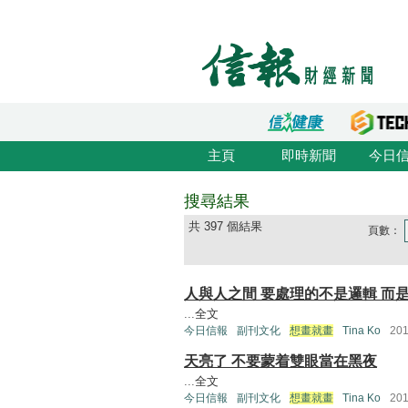
主頁
即時新聞
今日
搜尋結果
共 397 個結果
頁數：
人與人之間 要處理的不是邏輯 而
...
全文
今日信報
副刊文化
想畫就畫
Tina Ko
20
天亮了 不要蒙着雙眼當在黑夜
...
全文
今日信報
副刊文化
想畫就畫
Tina Ko
20