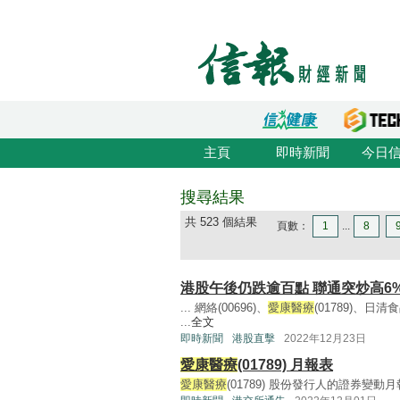
主頁
即時新聞
今日
搜尋結果
共 523 個結果
頁數：
1
...
8
港股午後仍跌逾百點 聯通突炒高6
... 網絡(00696)、
愛康醫療
(01789)、日清
...
全文
即時新聞
港股直擊
2022年12月23日
愛康醫療
(01789) 月報表
愛康醫療
(01789) 股份發行人的證券變動月報表(1