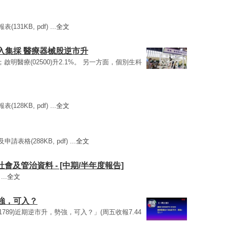
31KB, pdf) ...
全文
入集採 醫療器械股逆市升
.3%；啟明醫療(02500)升2.1%。 另一方面，個別生科
28KB, pdf) ...
全文
表格(288KB, pdf) ...
全文
、社會及管治資料 - [中期/半年度報告]
...
全文
強，可入？
01789)近期逆市升，勢強，可入？」(周五收報7.44