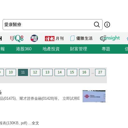
信報
港股360
地產投資
財富管理
專題
9
10
11
12
13
14
15
16
...
27
%
食品(01475)、耀才證券金融(01428)等。 立即試用E
30KB, pdf) ...
全文