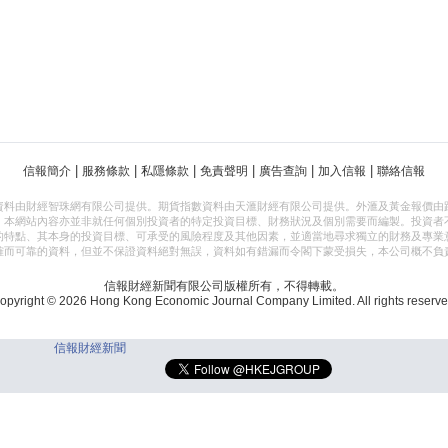
|
|
|
|
|
|
信報簡介
服務條款
私隱條款
免責聲明
廣告查詢
加入信報
聯絡信報
資料由財經智珠網有限公司提供。期貨指數資料由天滙財經有限公司提供。外滙及黃金報價由
，本網站內容亦並非就任何個別投資者的特定投資目標、財務狀況及個別需要而編製。投資者
的特點、其本身的投資目標、可承受的風險程度及其他因素，並適當地尋求獨立的財務及專業
確而可靠的資料，但並不保證資料絕對無誤，資料如有錯漏而令閣下蒙受損失，本公司概不負
信報財經新聞有限公司版權所有，不得轉載。
opyright © 2026 Hong Kong Economic Journal Company Limited. All rights reserve
信報財經新聞