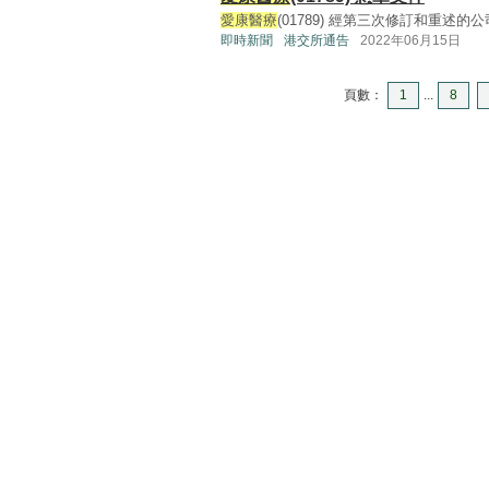
愛康醫療
(01789) 經第三次修訂和重述的公司章程
即時新聞
港交所通告
2022年06月15日
頁數：
1
...
8