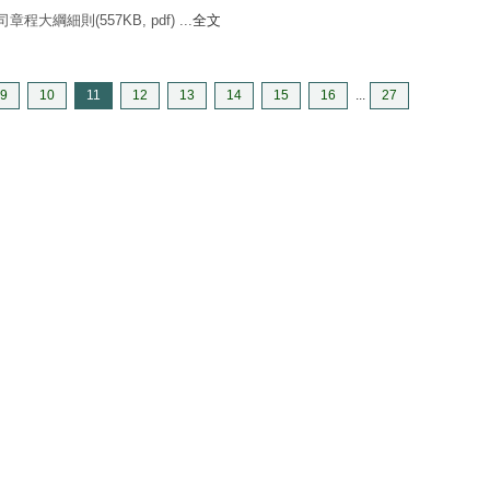
大綱細則(557KB, pdf) ...
全文
9
10
11
12
13
14
15
16
...
27