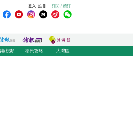
登入
註冊
|
訂閱 / 續訂
信報視頻
移民攻略
大灣區