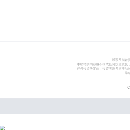
股票及指數
本網站的內容概不構成任何投資意見
任何投資決定前，投資者應考慮產品
準
C