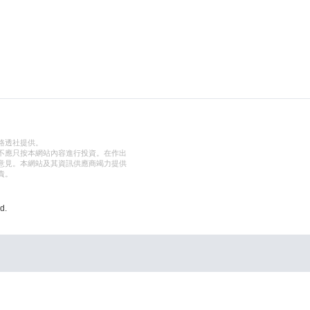
路透社提供。
不應只按本網站內容進行投資。在作出
意見。本網站及其資訊供應商竭力提供
責。
d.