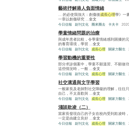
藝術抒解港人負面情緒
... 的必使我強大：創傷後
成長心理
學》一書
一章以創傷研究 ...
全文
今日信報
副刊文化
圈來圈去
卡夫卡
202
學童情緒問題的治療
與成年患者比較，令學童情緒感到困擾的
的養育環境，學習 ...
全文
今日信報
副刊文化
成長心理
關家力醫生
學習動機的重要性
部分求診個案中，學童不願溫習、不願做
這些情況時，一般 ...
全文
今日信報
副刊文化
成長心理
關家力醫生
社交溝通與文字學習
一般家長及老師對社交障礙的理解，往往
自己，不太喜歡與 ...
全文
今日信報
副刊文化
成長心理
關家力醫生
淺談欺凌（二）
當家長發現自己的子女在校內受到欺凌時
一定是由建立良好 ...
全文
今日信報
副刊文化
成長心理
關家力醫生