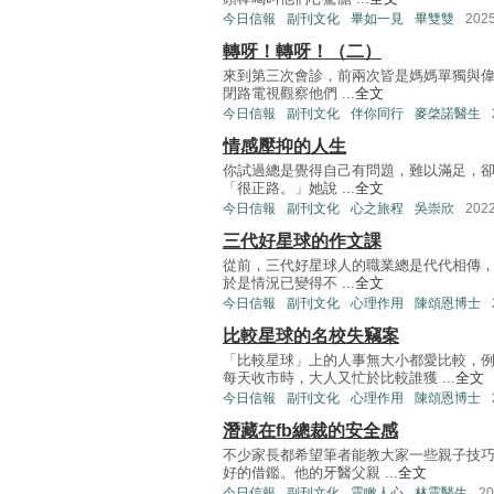
今日信報
副刊文化
畢如一見
畢雙雙
202
轉呀！轉呀！（二）
來到第三次會診，前兩次皆是媽媽單獨與
閉路電視觀察他們 ...
全文
今日信報
副刊文化
伴你同行
麥棨諾醫生
情感壓抑的人生
你試過總是覺得自己有問題，難以滿足，
「很正路。」她說 ...
全文
今日信報
副刊文化
心之旅程
吳崇欣
202
三代好星球的作文課
從前，三代好星球人的職業總是代代相傳
於是情況已變得不 ...
全文
今日信報
副刊文化
心理作用
陳頌恩博士
比較星球的名校失竊案
「比較星球」上的人事無大小都愛比較，
每天收市時，大人又忙於比較誰獲 ...
全文
今日信報
副刊文化
心理作用
陳頌恩博士
潛藏在fb總裁的安全感
不少家長都希望筆者能教大家一些親子技巧，
好的借鑑。他的牙醫父親 ...
全文
今日信報
副刊文化
震瞰人心
林震醫生
2