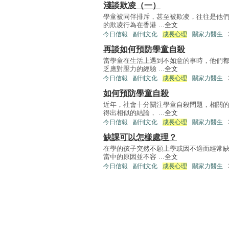
淺談欺凌（一）
學童被同伴排斥，甚至被欺凌，往往是他
的欺凌行為在香港 ...
全文
今日信報
副刊文化
成長心理
關家力醫生
再談如何預防學童自殺
當學童在生活上遇到不如意的事時，他們
乏應對壓力的經驗 ...
全文
今日信報
副刊文化
成長心理
關家力醫生
如何預防學童自殺
近年，社會十分關注學童自殺問題，相關
得出相似的結論， ...
全文
今日信報
副刊文化
成長心理
關家力醫生
缺課可以怎樣處理？
在學的孩子突然不願上學或因不適而經常
當中的原因並不容 ...
全文
今日信報
副刊文化
成長心理
關家力醫生