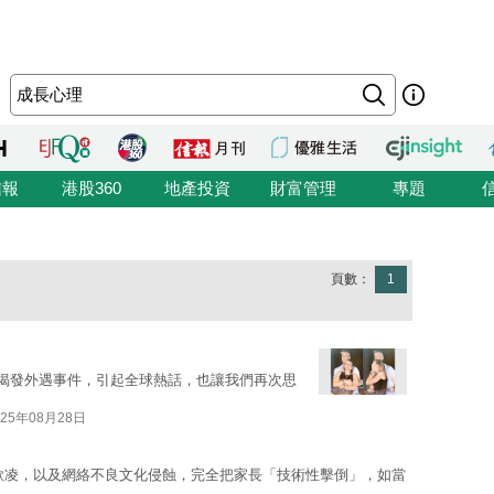
信報
港股360
地產投資
財富管理
專題
頁數：
1
mera」揭發外遇事件，引起全球熱話，也讓我們再次思
025年08月28日
欺凌，以及網絡不良文化侵蝕，完全把家長「技術性擊倒」，如當