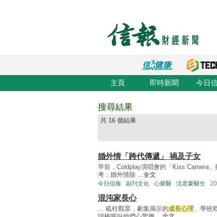
主頁
即時新聞
今日
搜尋結果
共 16 個結果
婚外情「跨代傳遞」 禍及子女
早前，Coldplay演唱會的「Kiss Ca
考：婚外情除 ...
全文
今日信報
副刊文化
心藥醫
沈君豪醫生
2
混沌家長心
... 砥柱觀眾，劇集揭示的
成長心理
、學校
頭棒喝叫他們心驚膽 ...
全文