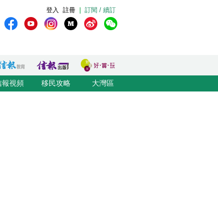
登入
註冊
|
訂閱 / 續訂
信報視頻
移民攻略
大灣區