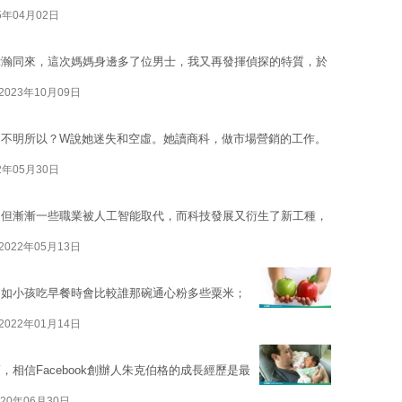
5年04月02日
偉瀚同來，這次媽媽身邊多了位男士，我又再發揮偵探的特質，於
2023年10月09日
卻不明所以？W說她迷失和空虛。她讀商科，做市場營銷的工作。
2年05月30日
，但漸漸一些職業被人工智能取代，而科技發展又衍生了新工種，
2022年05月13日
例如小孩吃早餐時會比較誰那碗通心粉多些粟米；
2022年01月14日
相信Facebook創辦人朱克伯格的成長經歷是最
020年06月30日