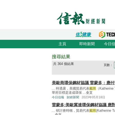
主頁
即時新聞
今日
搜尋結果
共 364 個結果
頁數：
美歐商環保鋼材協議 雷蒙多：應付
... 時透露，美國貿易代表
戴琪
（Kather
華府目標是達成環保 ...
全文
今日信報
財經新聞
2023年05月18日
雷蒙多:美歐冀達環保鋼材協議 應
... 研討會時稱，貿易代表
戴琪
(Kather
...
全文