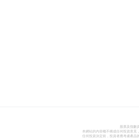
股票及指數
本網站的內容概不構成任何投資意見
任何投資決定前，投資者應考慮產品