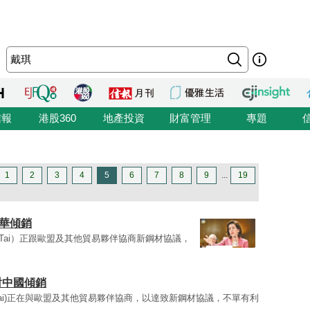
信報
港股360
地產投資
財富管理
專題
1
2
3
4
5
6
7
8
9
...
19
華傾銷
ine Tai）正跟歐盟及其他貿易夥伴協商新鋼材協議，
對中國傾銷
ine Tai)正在與歐盟及其他貿易夥伴協商，以達致新鋼材協議，不單有利