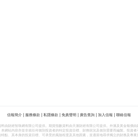
|
|
|
|
|
|
信報簡介
服務條款
私隱條款
免責聲明
廣告查詢
加入信報
聯絡信報
資料由財經智珠網有限公司提供。期貨指數資料由天滙財經有限公司提供。外滙及黃金報價由
，本網站內容亦並非就任何個別投資者的特定投資目標、財務狀況及個別需要而編製。投資者
的特點、其本身的投資目標、可承受的風險程度及其他因素，並適當地尋求獨立的財務及專業