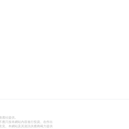
路透社提供。
不應只按本網站內容進行投資。在作出
意見。本網站及其資訊供應商竭力提供