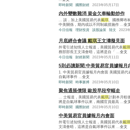
即時新聞
國際財經
2023年05月17日
內外變數難消 資金欠奉輪動炒作
... 談，加上美國貿易代表
戴琪
、國務卿布
中美關係，期內或以不同制裁措施作 ...
全
今日信報
理財投資
談股論策
陸文
2023
月底經合會議
戴琪
王文濤擬見面
外電引述知情人士報道，美國貿易代表
戴
務部部長王文濤會晤，這將是自「 ...
全文
今日信報
財經新聞
2023年05月11日
5則必讀新聞:中美貿易官員據報月
1. 中美貿易官員據報月內會面 美國貿易代
自氣球事件 ...
全文
即時新聞
時事脈搏
2023年05月10日
聚焦通脹債限 歐股早段窄幅走
... 士報道，美國貿易代表
戴琪
計劃本月較
將是自氣球事件以來，兩國官員最高 ...
全
即時新聞
國際財經
2023年05月10日
中美貿易官員據報月內會面
外電引述知情人士報道，美國貿易代表
戴
文濤會晤，這將是自氣球事件以來 ...
全文