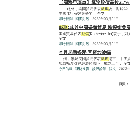
【國際早班車】輝達股價高收2.7
... 。此外，美國貿易代表
戴琪
說，對於與
中國進行有效競爭的 ...
全文
即時新聞
國際財經
2023年03月24日
戴琪
:或與中國磋商貿易 將捍衞美
美國貿易代表
戴琪
(Katherine Tai
全文
即時新聞
國際財經
2023年03月24日
本月局勢多變 宜短炒波幅
... 鏈，無疑美國貿易代表
戴琪
揚言，中美
加息幅度引導經濟軟着陸，成為上半 ...
全
今日信報
理財投資
談股論策
陸文
2023
頁數：