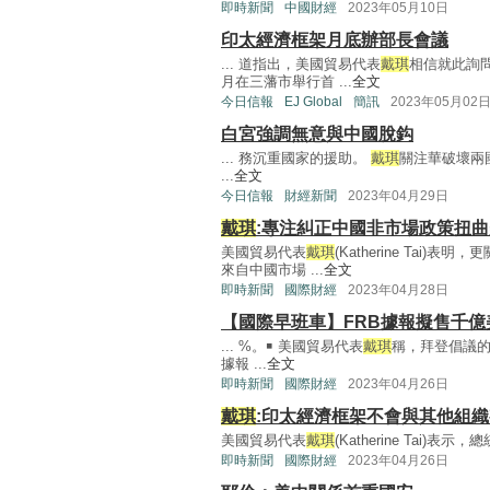
即時新聞
中國財經
2023年05月10日
印太經濟框架月底辦部長會議
... 道指出，美國貿易代表
戴琪
相信就此詢
月在三藩市舉行首 ...
全文
今日信報
EJ Global
簡訊
2023年05月02
白宮強調無意與中國脫鈎
... 務沉重國家的援助。
戴琪
關注華破壞兩
...
全文
今日信報
財經新聞
2023年04月29日
戴琪
:專注糾正中國非市場政策扭
美國貿易代表
戴琪
(Katherine Ta
來自中國市場 ...
全文
即時新聞
國際財經
2023年04月28日
【國際早班車】FRB據報擬售千億
... %。￭ 美國貿易代表
戴琪
稱，拜登倡議的
據報 ...
全文
即時新聞
國際財經
2023年04月26日
戴琪
:印太經濟框架不會與其他組
美國貿易代表
戴琪
(Katherine Tai)
即時新聞
國際財經
2023年04月26日