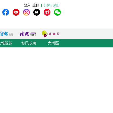
登入
註冊
|
訂閱 / 續訂
信報視頻
移民攻略
大灣區