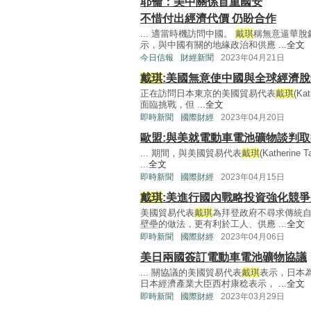
耶倫：美中關係首重國安
不惜付出經濟代價 仍盼合作
... 適當時機訪問中國。
戴琪
稱無意逼華脫
示，與中國有關的地緣政治和供應 ...
全文
今日信報
財經新聞
2023年04月21日
戴琪
:美國無意使中國與全球經濟脫
正在訪問日本東京的美國貿易代表
戴琪
(K
面臨挑戰，但 ...
全文
即時新聞
國際財經
2023年04月20日
歐盟:與美就電動車電池礦物談判
... 期間，與美國貿易代表
戴琪
(Kather
...
全文
即時新聞
國際財經
2023年04月15日
戴琪
:美進行國內戰略投資強化競爭
美國貿易代表
戴琪
為拜登政府不尋求傳統
壁壘的做法，更有利於工人、供應 ...
全文
即時新聞
國際財經
2023年04月06日
美日兩國簽訂電動車電池礦物協議
... 關協議的美國貿易代表
戴琪
表示，日本
日本經濟產業大臣西村康稔表示， ...
全文
即時新聞
國際財經
2023年03月29日