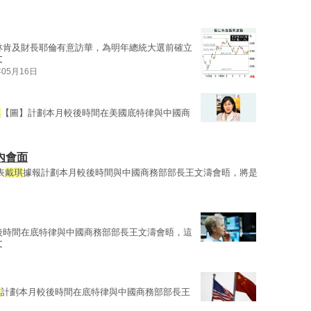
林肯及財長耶倫有意訪華，為明年總統大選前確立
文
年05月16日
琪
【圖】計劃本月較後時間在美國底特律與中國商
內會面
表
戴琪
據報計劃本月較後時間與中國商務部部長王文濤會晤，將是
後時間在底特律與中國商務部部長王文濤會晤，這
文
琪
計劃本月較後時間在底特律與中國商務部部長王