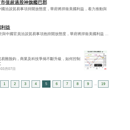
% 市值超過股神旗艦巴郡
中國洽談貿易事項持開放態度，華府將捍衞美國利益，着力推動與
國利益
)表示，對於與中國官員洽談貿易事項抱持開放態度，華府將捍衞美國利益 ...
貿易難脫鈎，商業及科技爭拗不斷升級，如何控制
文
年03月07日
1
2
3
4
5
6
7
8
9
...
19