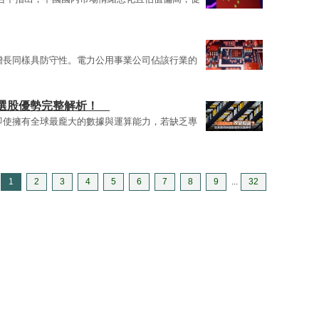
增長同樣具防守性。電力公用事業公司佔該行業的
與選股優勢完整解析！
即使擁有全球最龐大的數據與運算能力，若缺乏專
1
2
3
4
5
6
7
8
9
...
32