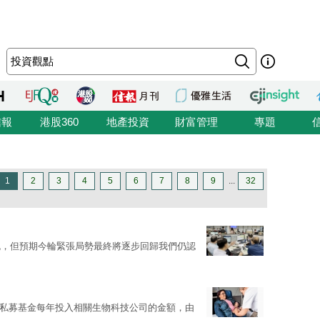
信報
港股360
地產投資
財富管理
專題
1
2
3
4
5
6
7
8
9
...
32
免，但預期今輪緊張局勢最終將逐步回歸我們仍認
私募基金每年投入相關生物科技公司的金額，由