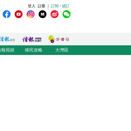
登入
註冊
|
訂閱 / 續訂
信報視頻
移民攻略
大灣區