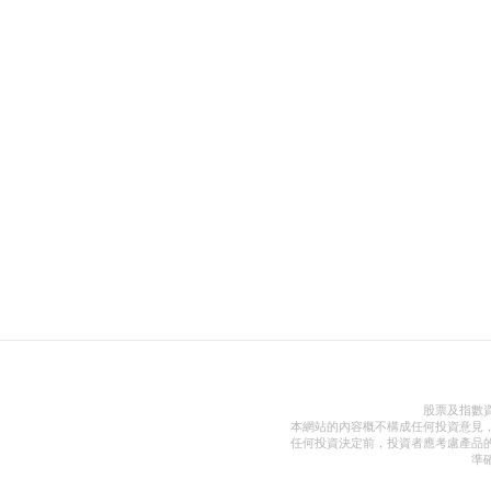
股票及指數
本網站的內容概不構成任何投資意見
任何投資決定前，投資者應考慮產品
準