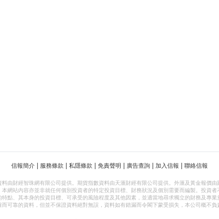
|
|
|
|
|
|
信報簡介
服務條款
私隱條款
免責聲明
廣告查詢
加入信報
聯絡信報
資料由財經智珠網有限公司提供。期貨指數資料由天滙財經有限公司提供。外滙及黃金報價由
，本網站內容亦並非就任何個別投資者的特定投資目標、財務狀況及個別需要而編製。投資者
的特點、其本身的投資目標、可承受的風險程度及其他因素，並適當地尋求獨立的財務及專業
確而可靠的資料，但並不保證資料絕對無誤，資料如有錯漏而令閣下蒙受損失，本公司概不負