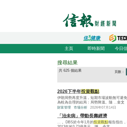
主頁
即時新聞
今日
搜尋結果
共 625 個結果
頁數：
2026下半年
投資觀點
伊朗局勢再度升溫，短期市場波動無可避
為較為合理的結局：局勢降溫。隨 ...
全文
財富管理
市場分析
2026年07月14日
「治未病」帶動長壽經濟
... 。DBS於今年1月的
投資觀點
報告指出，
2013年的3.72億美元，增 ...
全文