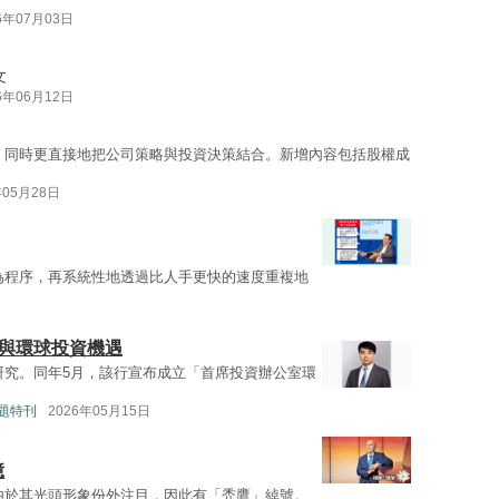
6年07月03日
文
6年06月12日
，同時更直接地把公司策略與投資決策結合。新增內容包括股權成
年05月28日
為程序，再系統性地透過比人手更快的速度重複地
展與環球投資機遇
研究。同年5月，該行宣布成立「首席投資辦公室環
題特刊
2026年05月15日
億
由於其光頭形象份外注目，因此有「禿鷹」綽號。