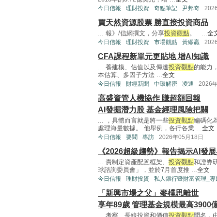
今日信報
理財投資
奇點筆記
尹邦奇
202
買天然資源股票 勝直接投資商品
... 報》/信網撰文，分享
投資觀點
。 ...
全
今日信報
理財投資
市場觀點
黃繆贏
202
CFA課程新單元更貼地 增AI知識
... 養建模、估值以及傳達
投資觀點
的能力
本估算、多因子方法 ...
全文
今日信報
財經新聞
中環解密
凌通
2026
高盛資管人機協作 賺超額回報
AI發掘潛力股 基金經理風險把關
... ，具體而言就是將一些
投資觀點
編碼化
處理海量數據。 他舉例，各行各業 ...
全文
今日信報
要聞
專訪
2026年05月18日
《2026超級趨勢》報告揭示AI發
... 責制定資產配置框架、
投資觀點
和證券
球諮詢委員會」，並於7月首度推 ...
全文
今日信報
理財投資
私人銀行暨財富管理_專
「新興市場之父」麥樸思離世
享年89歲 管理基金規模最高3900
... 考察、長線投資和價值
投資觀點
聞名，