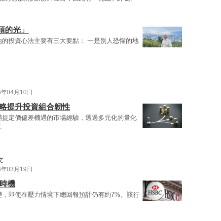
頭的光」
他的投資心法主要有三大要點： 一是別人恐懼的地
6年04月10日
策略提升投資組合韌性
捕捉定價偏差機遇的市場經驗，透過多元化的量化
文
文
6年03月19日
打時機
變，即使在壓力情境下總回報預計仍有約7%。該行