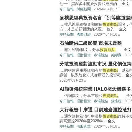
他一生撰寫多本關於投資和經濟的 ...
全文
今日信報
財經新聞
2026年04月17日
麥樸思經典投資名言「別等隧道盡
... 樸思以長線投資和價值
投資觀點
聞名，
方，才是超額報酬的來源。 他的 ...
全文
即時新聞
國際財經
2026年04月16日
石油斷供二級影響 市場未反映
... 報》/信網撰文，分享
投資觀點
。 ...
全文
今日信報
理財投資
市場觀點
黃繆贏
202
分散投資應對波動市況 量化價值
... 的構建運用團隊獨有的
投資觀點
，以及
訊號，以系統化方式從廣泛的投資範 ...
全
2026年03月23日
AI顛覆傳統商業 HALO概念機遇多
... 信網撰文，分享市場和
投資觀點
。 ...
全
今日信報
理財投資
市場觀點
蘇浩程
202
大行報告丨摩通:目前建倉滙控渣
... 通對滙控及渣打中長期
投資觀點
維持不
調高滙控2026年至2028年 ...
全文
即時新聞
港股直擊
2026年03月18日