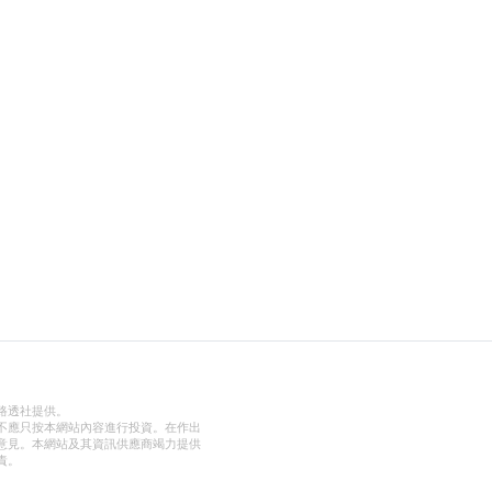
路透社提供。
不應只按本網站內容進行投資。在作出
意見。本網站及其資訊供應商竭力提供
責。