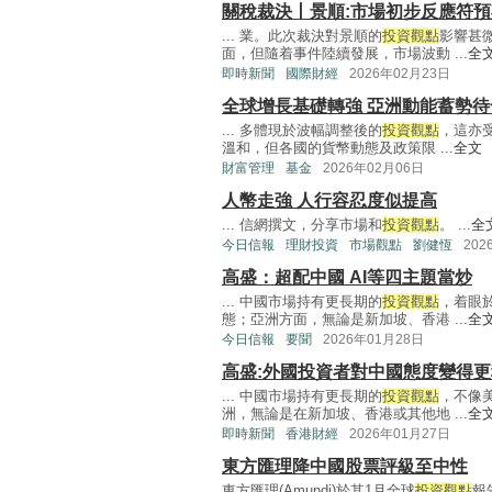
關稅裁決丨景順:市場初步反應符預
... 業。此次裁決對景順的
投資觀點
影響甚
面，但隨着事件陸續發展，市場波動 ...
全
即時新聞
國際財經
2026年02月23日
全球增長基礎轉強 亞洲動能蓄勢待
... 多體現於波幅調整後的
投資觀點
，這亦
溫和，但各國的貨幣動態及政策限 ...
全文
財富管理
基金
2026年02月06日
人幣走強 人行容忍度似提高
... 信網撰文，分享市場和
投資觀點
。 ...
全
今日信報
理財投資
市場觀點
劉健恆
202
高盛：超配中國 AI等四主題當炒
... 中國市場持有更長期的
投資觀點
，着眼
態；亞洲方面，無論是新加坡、香港 ...
全
今日信報
要聞
2026年01月28日
高盛:外國投資者對中國態度變得
... 中國市場持有更長期的
投資觀點
，不像
洲，無論是在新加坡、香港或其他地 ...
全
即時新聞
香港財經
2026年01月27日
東方匯理降中國股票評級至中性
東方匯理(Amundi)於其1月全球
投資觀點
報