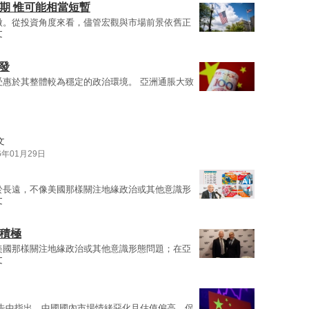
期 惟可能相當短暫
微。從投資角度來看，儘管宏觀與市場前景依舊正
文
發
受惠於其整體較為穩定的政治環境。 亞洲通脹大致
文
6年01月29日
於長遠，不像美國那樣關注地緣政治或其他意識形
文
更積極
美國那樣關注地緣政治或其他意識形態問題；在亞
文
告中指出，中國國內市場情緒惡化且估值偏高，促