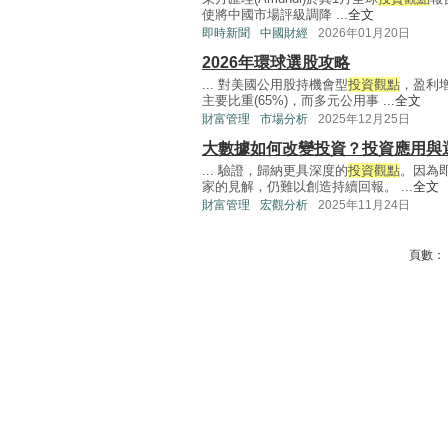
使將中國市場評級調降 ...
全文
即時新聞
中國財經
2026年01月20日
2026年環球選股攻略
... 對美國公用股持機會型
投資觀點
，盈利
主要比重(65%)，而多元公用事 ...
全文
財富管理
市場分析
2025年12月25日
大數據如何改變投資？投資應用
... 驗證，歸納更具深度的
投資觀點
。因為
家的見解，仍難以創造持續回報。 ...
全文
財富管理
宏觀分析
2025年11月24日
頁數：