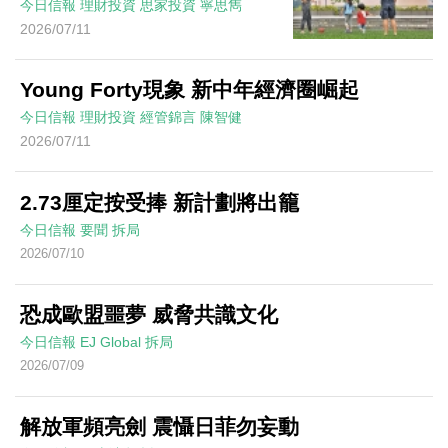
今日信報
理財投資
思家投資
寧思雋
2026/07/11
Young Forty現象 新中年經濟圈崛起
今日信報
理財投資
經管錦言
陳智健
2026/07/11
2.73厘定按受捧 新計劃將出籠
今日信報
要聞
拆局
2026/07/10
恐成歐盟噩夢 威脅共識文化
今日信報
EJ Global
拆局
2026/07/09
解放軍頻亮劍 震懾日菲勿妄動