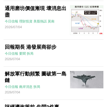
通用磨坊價值漸現 壞消息出
盡
今日信報
理財投資
美股熱話
莫南
2026/07/04
回報期長 港發展商卻步
今日信報
要聞
拆局
2026/07/04
解放軍行動頻繁 圖破第一島
鏈
今日信報
兩岸消息
拆局
2026/07/04
評經濟政策前 先問3件事