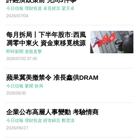
今日信報
理財投資
卓見經言
梁天卓
2026/07/04
每月拆局丨下半年股市:西風
凋零中東火 資金東移覓桃源
即時新聞
港股直擊
2026/07/02 07:00
蘋果冀美撤禁令 准長鑫供DRAM
今日信報
要聞
拆局
2026/06/30
企業公布高層人事變動 考驗情商
今日信報
理財投資
經管錦言
鄭雲清
2026/06/27