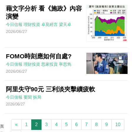
藉文字分析 看《施政》內容
演變
今日信報
理財投資
卓見經言
梁天卓
2026/06/27
FOMO時刻應如何自處?
今日信報
理財投資
思家投資
寧思雋
2026/06/27
阿里失守90元 三利淡夾擊續疲軟
今日信報
要聞
拆局
2026/06/27
«
1
2
3
4
5
6
7
8
9
10
頁