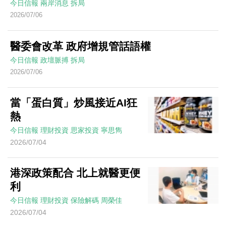
今日信報
兩岸消息
拆局
2026/07/06
醫委會改革 政府增規管話語權
今日信報
政壇脈搏
拆局
2026/07/06
當「蛋白質」炒風接近AI狂
熱
今日信報
理財投資
思家投資
寧思雋
2026/07/04
港深政策配合 北上就醫更便
利
今日信報
理財投資
保險解碼
周榮佳
2026/07/04