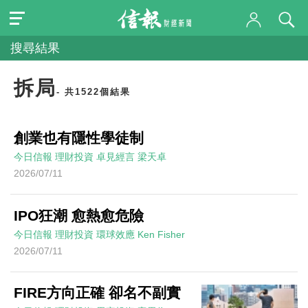
搜尋結果
拆局
- 共1522個結果
創業也有隱性學徒制
今日信報
理財投資
卓見經言
梁天卓
2026/07/11
IPO狂潮 愈熱愈危險
今日信報
理財投資
環球效應
Ken Fisher
2026/07/11
FIRE方向正確 卻名不副實