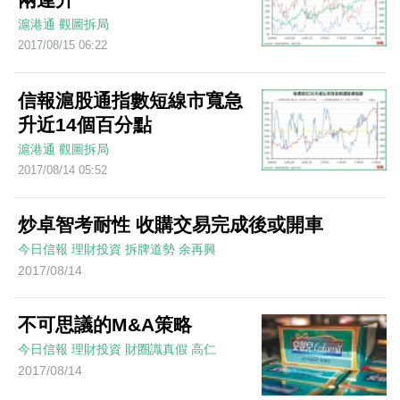
滬港通
觀圖拆局
2017/08/15 06:22
信報滬股通指數短線市寬急
升近14個百分點
滬港通
觀圖拆局
2017/08/14 05:52
炒卓智考耐性 收購交易完成後或開車
今日信報
理財投資
拆牌道勢
余再興
2017/08/14
不可思議的M&A策略
今日信報
理財投資
財圈識真假
高仁
2017/08/14