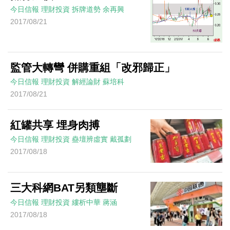
今日信報
理財投資
拆牌道勢
余再興
2017/08/21
監管大轉彎 併購重組「改邪歸正」
今日信報
理財投資
解經論財
蘇培科
2017/08/21
紅罐共享 埋身肉搏
今日信報
理財投資
蠱壇辨虛實
戴孤劃
2017/08/18
三大科網BAT另類壟斷
今日信報
理財投資
縷析中華
蔣涵
2017/08/18