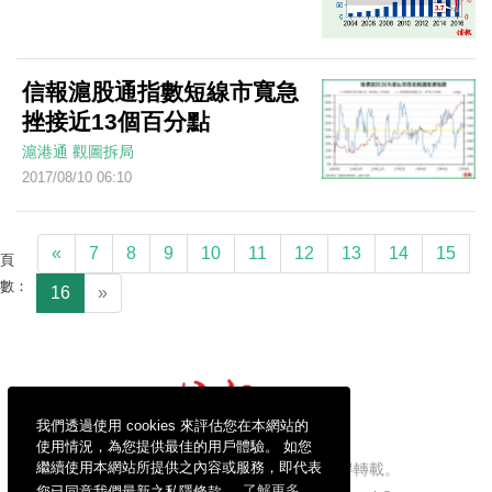
信報滬股通指數短線市寬急
挫接近13個百分點
滬港通
觀圖拆局
2017/08/10 06:10
«
7
8
9
10
11
12
13
14
15
頁
數：
16
»
我們透過使用 cookies 來評估您在本網站的
使用情況，為您提供最佳的用戶體驗。 如您
繼續使用本網站所提供之內容或服務，即代表
信報財經新聞有限公司版權所有，不得轉載。
您已同意我們最新之私隱條款。
了解更多