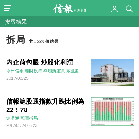
搜尋結果
拆局
- 共1520個結果
內企荷包脹 炒股化利潤
今日信報
理財投資
蠱壇辨虛實
戴孤劃
2017/08/25
信報滬股通指數升跌比例為
22︰78
滬港通
觀圖拆局
2017/08/24 06:23