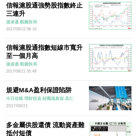
信報滬股通強勢股指數終止
三連升
滬港通
觀圖拆局
2017/08/22 06:19
信報滬股通指數短線市寬升
至一個月高
滬港通
觀圖拆局
2017/08/21 05:49
規避M&A盈利保證陷阱
今日信報
理財投資
財圈識真假
高仁
2017/08/21
多金屬供股還債 流動資產難
抵付短債