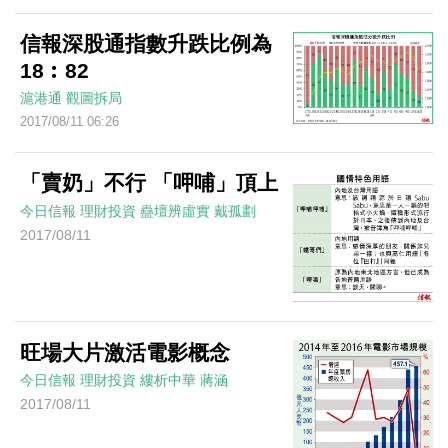
信報深股通指數升跌比例為
18︰82
滬港通
觀圖拆局
2017/08/11 06:26
「賣奶」不行 「呷哺」頂上
今日信報
理財投資
蠱壇辨虛實
戴孤劃
2017/08/11
旺場大片激活電影概念
今日信報
理財投資
縷析中華
蔣涵
2017/08/11