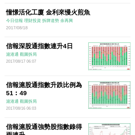
憧憬活化工廈 金利來慢火煎魚
今日信報
理財投資
拆牌道勢
余再興
2017/08/18
信報深股通指數連升4日
滬港通
觀圖拆局
2017/08/17 06:07
信報滬股通指數升跌比例為
51︰49
滬港通
觀圖拆局
2017/08/16 06:03
信報滬股通強勢股指數錄得
兩連升