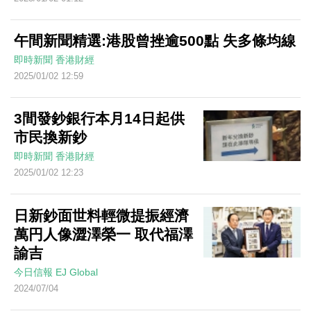
午間新聞精選:港股曾挫逾500點 失多條均線
即時新聞
香港財經
2025/01/02 12:59
3間發鈔銀行本月14日起供
市民換新鈔
即時新聞
香港財經
2025/01/02 12:23
日新鈔面世料輕微提振經濟
萬円人像澀澤榮一 取代福澤
諭吉
今日信報
EJ Global
2024/07/04