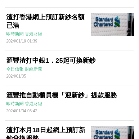
渣打香港網上預訂新鈔名額
已滿
即時新聞
香港財經
2024/01/19 01:39
滙豐渣打中銀1．25起可換新鈔
今日信報
財經新聞
2024/01/05
滙豐推自動櫃員機「迎新鈔」提款服務
即時新聞
香港財經
2024/01/04 03:42
渣打本月18日起網上預訂新
鈔兌換服務