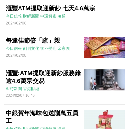
滙豐ATM提取迎新鈔 七天4.6萬宗
今日信報
財經新聞
中環解密
凌通
2024/02/08
每逢佳節倍「疏」親
今日信報
副刊文化
後不變期
余家強
2024/02/08
滙豐:ATM提取迎新鈔服務錄
逾4.6萬宗交易
即時新聞
香港財經
2024/02/07 10:46
中銀賀年海味包送贈萬五員
工
今日信報
財經新聞
中環解密
凌通