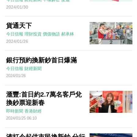
2024/01/30
貨通天下
今日信報
理財投資
價值物語
郝承林
2024/01/26
銀行預約換新鈔首日爆滿
今日信報
財經新聞
2024/01/26
滙豐:首日約2.7萬名客戶兌
換鈔票迎新春
即時新聞
香港財經
2024/01/25 06:10
渣打今起供市民換新鈔 分行