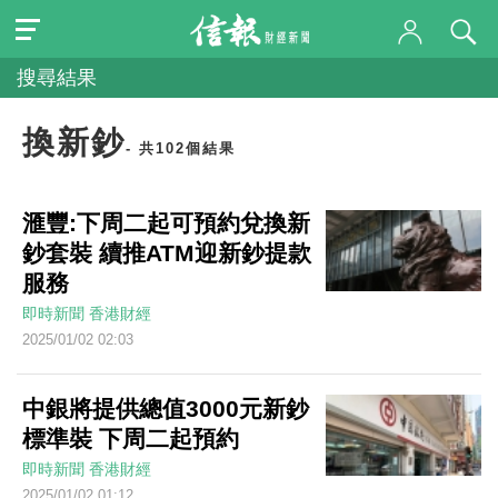
搜尋結果
換新鈔
- 共102個結果
滙豐:下周二起可預約兌換新
鈔套裝 續推ATM迎新鈔提款
服務
即時新聞
香港財經
2025/01/02 02:03
中銀將提供總值3000元新鈔
標準裝 下周二起預約
即時新聞
香港財經
2025/01/02 01:12