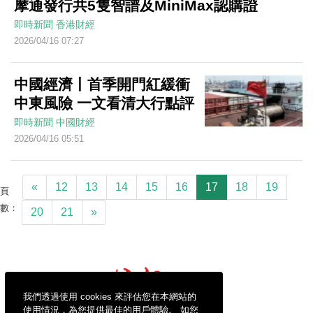
摩通發行共5隻智譜及MiniMax認購證
即時新聞
香港財經
2026/04/16 07:27
中國經濟丨首季開門紅緩衝
中東風險 一文看清大行點評
即時新聞
中國財經
2026/04/16 05:51
«
12
13
14
15
16
17
18
19
頁
數：
20
21
»
我們透過使用 cookies 來評估您在本網站的
使用情況，為您提供最佳的用戶體驗。 如您