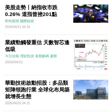
美股走勢丨納指收市跌
0.26% 道指曾挫201點
即時新聞
國際財經
2026/04/21 04:34
業績勁觸發重估 天數智芯逢
低吸
今日信報
理財投資
港股解碼
盧斯
2026/04/21
華勤技術啟動招股：多品類
矩陣領跑行業 全球化布局築
就增長生態
2026/04/20 04:31