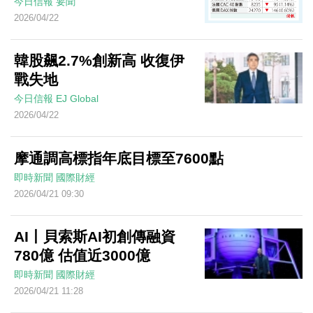
今日信報
要聞
2026/04/22
韓股飆2.7%創新高 收復伊
戰失地
今日信報
EJ Global
2026/04/22
摩通調高標指年底目標至7600點
即時新聞
國際財經
2026/04/21 09:30
AI丨貝索斯AI初創傳融資
780億 估值近3000億
即時新聞
國際財經
2026/04/21 11:28