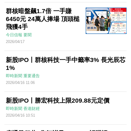
群核暗盤飆1.7倍 一手賺
6450元 24萬人捧場 頂頭槌
飛獲4手
今日信報
要聞
2026/04/17
新股IPO丨群核科技一手中籤率3% 長光辰芯
1%
即時新聞
重要通告
2026/04/16 11:06
新股IPO丨勝宏科技上限209.88元定價
即時新聞
香港財經
2026/04/16 10:51