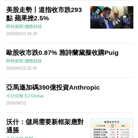
美股走勢丨道指收市跌293
點 蘋果挫2.5%
即時新聞
國際財經
2026/04/22 04:28
歐股收市跌0.87% 雅詩蘭黛擬收購Puig
即時新聞
國際財經
2026/04/22 02:56
亞馬遜加碼390億投資Anthropic
今日信報
EJ Global
2026/04/22
沃什：儲局需要新框架應對
通脹