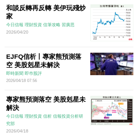
和談反轉再反轉 美伊玩殘炒
家
今日信報
理財投資
信筆攻略
習廣思
2026/04/20
EJFQ信析丨專家熊預測落
空 美股剋星未解決
即時新聞
即巿股評
2026/04/18 07:56
專家熊預測落空 美股剋星未
解決
今日信報
理財投資
信析
信報投資分析研
究部
2026/04/18