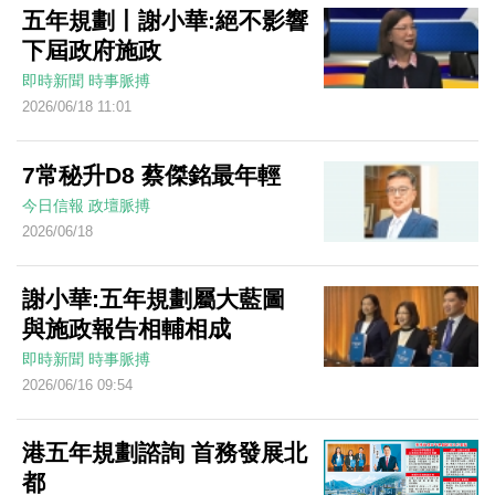
五年規劃丨謝小華:絕不影響
下屆政府施政
即時新聞
時事脈搏
2026/06/18 11:01
7常秘升D8 蔡傑銘最年輕
今日信報
政壇脈搏
2026/06/18
謝小華:五年規劃屬大藍圖
與施政報告相輔相成
即時新聞
時事脈搏
2026/06/16 09:54
港五年規劃諮詢 首務發展北
都