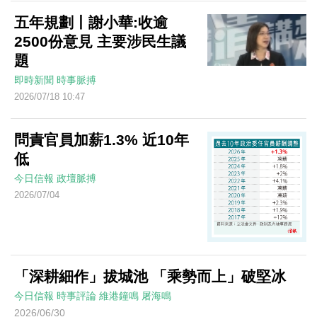
五年規劃丨謝小華:收逾
2500份意見 主要涉民生議
題
即時新聞
時事脈搏
2026/07/18 10:47
問責官員加薪1.3% 近10年
低
今日信報
政壇脈搏
2026/07/04
「深耕細作」拔城池 「乘勢而上」破堅冰
今日信報
時事評論
維港鐘鳴
屠海鳴
2026/06/30