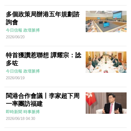
多個政策局辦港五年規劃諮
詢會
今日信報
政壇脈搏
2026/06/20
特首獲讚惹聯想 譚耀宗：諗
多咗
今日信報
政壇脈搏
2026/06/19
閩港合作會議丨李家超下周
一率團訪福建
即時新聞
時事脈搏
2026/06/18 04:30