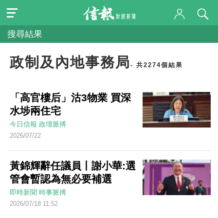
搜尋結果
政制及內地事務局
- 共2274個結果
「高官樓后」沽3物業 買深
水埗兩住宅
今日信報
政壇脈搏
2026/07/22
黃錦輝辭任議員丨謝小華:選
管會暫認為無必要補選
即時新聞
時事脈搏
2026/07/18 11:52