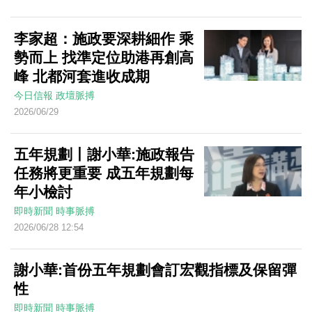
李家超：施政要深耕細作 乘
勢而上 找準定位助港再創高
峰 北都河套進收成期
今日信報
政壇脈搏
2026/06/29
五年規劃丨謝小華:施政報告
任務將更重要 成五年規劃每
年小檢討
即時新聞
時事脈搏
2026/06/28 12:54
謝小華:首份五年規劃會訂宏觀指標及保留彈
性
即時新聞
時事脈搏