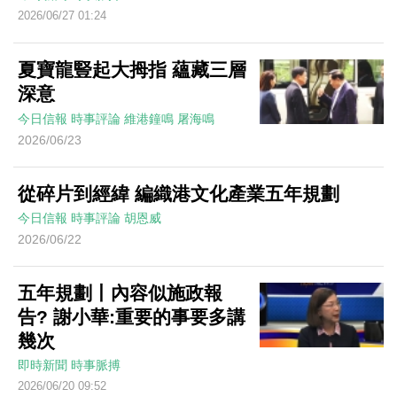
2026/06/27 01:24
夏寶龍豎起大拇指 蘊藏三層
深意
今日信報
時事評論
維港鐘鳴
屠海鳴
2026/06/23
從碎片到經緯 編織港文化產業五年規劃
今日信報
時事評論
胡恩威
2026/06/22
五年規劃丨內容似施政報
告? 謝小華:重要的事要多講
幾次
即時新聞
時事脈搏
2026/06/20 09:52