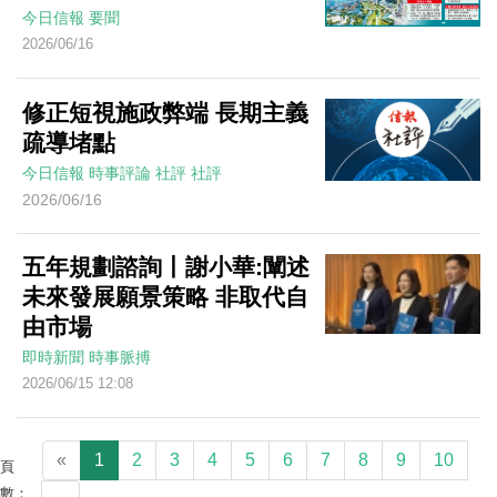
今日信報
要聞
2026/06/16
修正短視施政弊端 長期主義
疏導堵點
今日信報
時事評論
社評
社評
2026/06/16
五年規劃諮詢丨謝小華:闡述
未來發展願景策略 非取代自
由市場
即時新聞
時事脈搏
2026/06/15 12:08
«
1
2
3
4
5
6
7
8
9
10
頁
數：