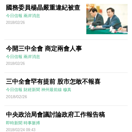
國務委員楊晶嚴重違紀被查
今日信報
兩岸消息
2018/02/26
今開三中全會 商定兩會人事
今日信報
兩岸消息
2018/02/26
三中全會罕有提前 股市怎敢不報喜
今日信報
財經新聞
神州最前線
穆真
2018/02/26
中央政治局會議討論政府工作報告稿
即時新聞
時事脈搏
2018/02/24 09:43