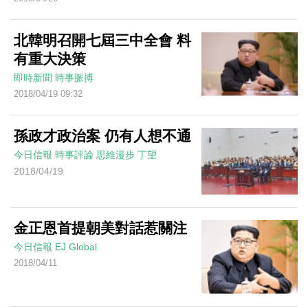
北韓明召開七屆三中全會 料
有重大決策
即時新聞
時事脈搏
2018/04/19 09:32
孫政才政治案 仍有人想不通
今日信報
時事評論
思維漫步
丁望
2018/04/19
金正恩首提朝美對話惹關注
今日信報
EJ Global
2018/04/11