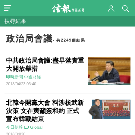
搜尋結果
政治局會議
- 共2249個結果
中共政治局會議:盡早落實重
大開放舉措
即時新聞
中國財經
2018/04/23 03:40
北韓今開黨大會 料涉核武新
決策 文在寅籲簽和約 正式
宣布韓戰結束
今日信報
EJ Global
2018/04/20