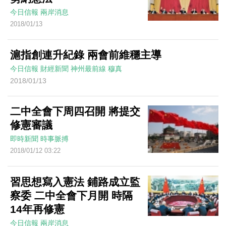
今日信報
兩岸消息
2018/01/13
滬指創連升紀錄 兩會前維穩主導
今日信報
財經新聞
神州最前線
穆真
2018/01/13
二中全會下周四召開 將提交
修憲審議
即時新聞
時事脈搏
2018/01/12 03:22
習思想寫入憲法 鋪路成立監
察委 二中全會下月開 時隔
14年再修憲
今日信報
兩岸消息