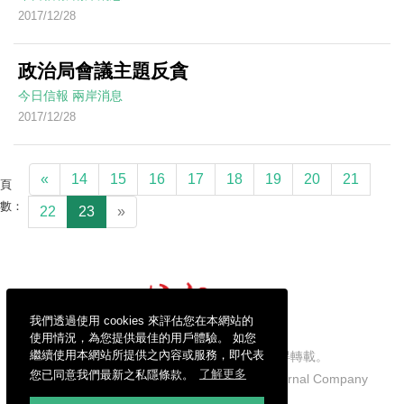
2017/12/28
政治局會議主題反貪
今日信報
兩岸消息
2017/12/28
«
14
15
16
17
18
19
20
21
頁
數：
22
23
»
我們透過使用 cookies 來評估您在本網站的
使用情況，為您提供最佳的用戶體驗。 如您
繼續使用本網站所提供之內容或服務，即代表
信報財經新聞有限公司版權所有，不得轉載。
您已同意我們最新之私隱條款。
了解更多
Copyright © 2026 Hong Kong Economic Journal Company
Limited. All rights reserved.