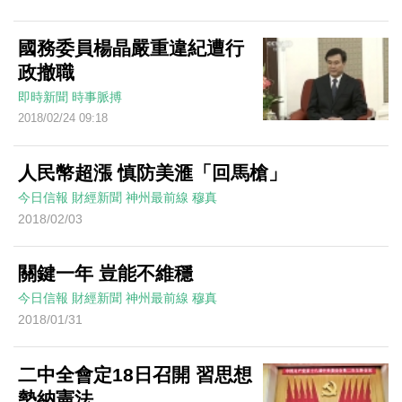
國務委員楊晶嚴重違紀遭行
政撤職
即時新聞
時事脈搏
2018/02/24 09:18
人民幣超漲 慎防美滙「回馬槍」
今日信報
財經新聞
神州最前線
穆真
2018/02/03
關鍵一年 豈能不維穩
今日信報
財經新聞
神州最前線
穆真
2018/01/31
二中全會定18日召開 習思想
勢納憲法