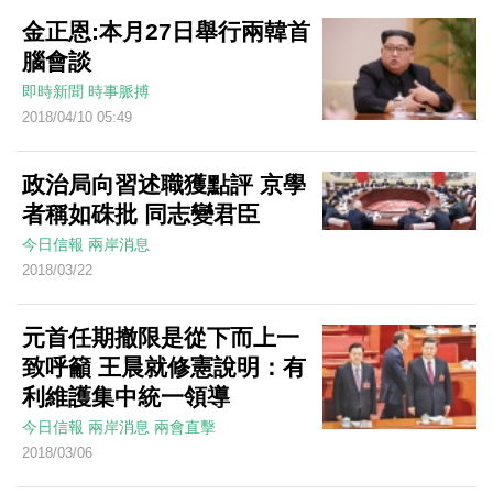
金正恩:本月27日舉行兩韓首
腦會談
即時新聞
時事脈搏
2018/04/10 05:49
政治局向習述職獲點評 京學
者稱如硃批 同志變君臣
今日信報
兩岸消息
2018/03/22
元首任期撤限是從下而上一
致呼籲 王晨就修憲說明：有
利維護集中統一領導
今日信報
兩岸消息
兩會直擊
2018/03/06