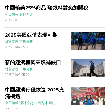
中國輸美25%商品 瑞銀料豁免加關稅
今日信報
財經新聞
2025/01/10
2025美股亞債表現可期
財富管理
市場分析
2025/01/09 05:00
新的經濟框架來填補缺口
財富管理
市場分析
2025/01/09 05:00
中國經濟行穩致遠 2025充
滿機遇
今日信報
理財投資
神州內外
鍾紅
2025/01/08