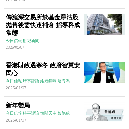
傳滬深交易所禁基金淨沽股
拋售後需快速補倉 指導料成
常態
今日信報
財經新聞
2025/01/07
香港財政遇寒冬 政府智慧安
民心
今日信報
時事評論
維港鐘鳴
屠海鳴
2025/01/07
新年變局
今日信報
時事評論
海闊天空
曾德成
2025/01/07