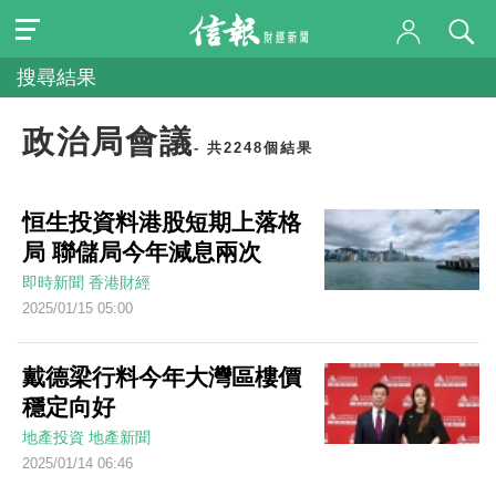
搜尋結果
政治局會議
- 共2248個結果
恒生投資料港股短期上落格
局 聯儲局今年減息兩次
即時新聞
香港財經
2025/01/15 05:00
戴德梁行料今年大灣區樓價
穩定向好
地產投資
地產新聞
2025/01/14 06:46