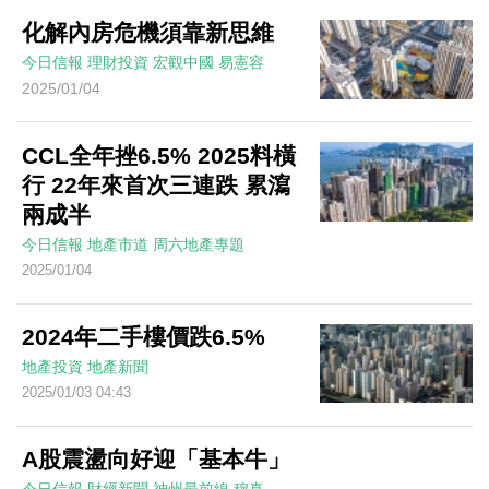
化解內房危機須靠新思維
今日信報
理財投資
宏觀中國
易憲容
2025/01/04
CCL全年挫6.5% 2025料橫
行 22年來首次三連跌 累瀉
兩成半
今日信報
地產市道
周六地產專題
2025/01/04
2024年二手樓價跌6.5%
地產投資
地產新聞
2025/01/03 04:43
A股震盪向好迎「基本牛」