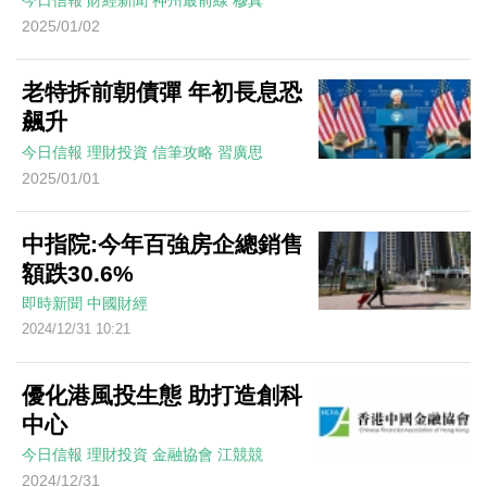
今日信報
財經新聞
神州最前線
穆真
2025/01/02
老特拆前朝債彈 年初長息恐
飆升
今日信報
理財投資
信筆攻略
習廣思
2025/01/01
中指院:今年百強房企總銷售
額跌30.6%
即時新聞
中國財經
2024/12/31 10:21
優化港風投生態 助打造創科
中心
今日信報
理財投資
金融協會
江競競
2024/12/31