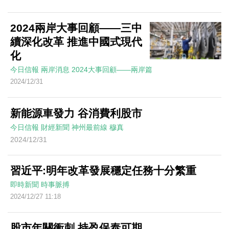
2024兩岸大事回顧——三中
續深化改革 推進中國式現代
化
今日信報
兩岸消息
2024大事回顧——兩岸篇
2024/12/31
新能源車發力 谷消費利股市
今日信報
財經新聞
神州最前線
穆真
2024/12/31
習近平:明年改革發展穩定任務十分繁重
即時新聞
時事脈搏
2024/12/27 11:18
股市年關衝刺 持盈保泰可期