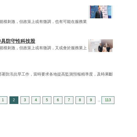
規模刺激，但政策上或有微調，也有可能在服務業
持具防守性科技股
規模刺激，但政策上或有微調，又或會於服務業上
部署防汛抗旱工作，當時要求各地提高監測預報精準度，及時果斷
1
2
3
4
5
6
7
8
9
...
113