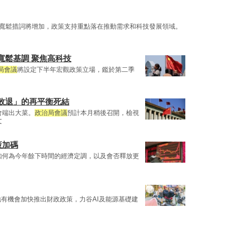
寬鬆措詞將增加，政策支持重點落在推動需求和科技發展領域。
寬鬆基調 聚焦高科技
局會議
將設定下半年宏觀政策立場，鑑於第二季
敗退」的再平衡死結
會端出大菜。
政治局會議
預計本月稍後召開，檢視
文
策加碼
如何為今年餘下時間的經濟定調，以及會否釋放更
有機會加快推出財政政策，力谷AI及能源基礎建