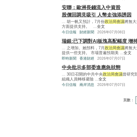
安聯：歐洲長錢流入中資股
股價回調見吸引 人幣走強添誘因
... 胡一帆又預計，7月份
政治局會議
將無大
方面提供支持。 ...
全文
今日信報
財經新聞
2026年07月08日
瑞銀:已下調對AI板塊高配幅度 增
... 之增加。她預料，7月
政治局會議
將無大
提供一些支持。 市場普遍預期美 ...
全文
即時新聞
香港財經
2026年07月07日
中央批示多部委進應急狀態
... 30日召開的中共中央
政治局會議
曾研究
組織人員轉移避險 ...
全文
今日信報
兩岸消息
2026年07月07日
頁數：