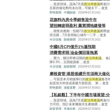
... 投資領域，認為7月底
政治局會議
將進行
且新的催化劑尚未出現，可能令下 ...
全文
即時新聞
中國財經
2026年07月14日
花旗料內房今季銷售迎牛市
望扭轉疲弱盈利 薦買潤地建發等
... 開售供應期；預期7月
政治局會議
將釋放
持活躍，7月首周核心城市一二手 ...
全文
今日信報
財經新聞
2026年07月14日
中國6月CPI僅升1%遜預期
消費需求弱 油金價回落拖累
... 壓力，關注即將召開的
政治局會議
。 食
降0.3%，主因能源衝 ...
全文
今日信報
財經新聞
2026年07月10日
摩根資管:港股後續升市須兩大催
... 可留意本月稍後舉行的
政治局會議
會否
如是加大科技或基建方面投資。 第 ...
全文
即時新聞
港股直擊
2026年07月08日
【私銀觀】下半年中國市場展望:分
... 投資領域。認為7月底
政治局會議
將進行
力可控。預計未來幾個月生產物價 ...
全文
財富管理
市場分析
2026年07月08日