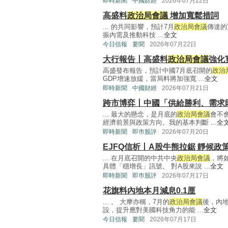
即時新聞
中國財經
2026年07月22日
高盛料
政治局會議
增加寬鬆措詞
... 的共同影響，預計7月
政治局會議
傳達的
振內需及推動科技 ...
全文
今日信報
要聞
2026年07月22日
大行報告丨高盛料
政治局會議
強化
高盛發布報告，預計中國7月底召開的
政治
GDP增速放緩，當局料將加強寬 ...
全文
即時新聞
中國財經
2026年07月21日
跨市博弈丨中國「供給勝利、需求
... 最大的懸念，是月底的
政治局會議
會不
經濟前景與政策方向。我的基本判斷 ...
全
即時新聞
即巿股評
2026年07月20日
EJFQ信析丨A股牛熊拉鋸 靜候政
... 在月底召開的中共中央
政治局會議
，將
具體「穩增長」訊號。 對A股來說 ...
全文
即時新聞
即巿股評
2026年07月17日
花旗料內地本月減息0.1厘
... 。 大摩亦稱，7月的
政治局會議
後，內地
設，提升應對美國科技角力的能 ...
全文
今日信報
要聞
2026年07月17日