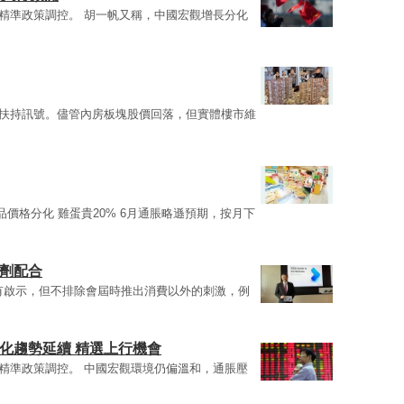
精準政策調控。 胡一帆又稱，中國宏觀增長分化
扶持訊號。儘管內房板塊股價回落，但實體樓市維
品價格分化 雞蛋貴20% 6月通脹略遜預期，按月下
化劑配合
有啟示，但不排除會屆時推出消費以外的刺激，例
化趨勢延續 精選上行機會
精準政策調控。 中國宏觀環境仍偏溫和，通脹壓