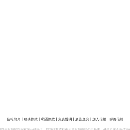
|
|
|
|
|
|
信報簡介
服務條款
私隱條款
免責聲明
廣告查詢
加入信報
聯絡信報
資料由財經智珠網有限公司提供。期貨指數資料由天滙財經有限公司提供。外滙及黃金報價由