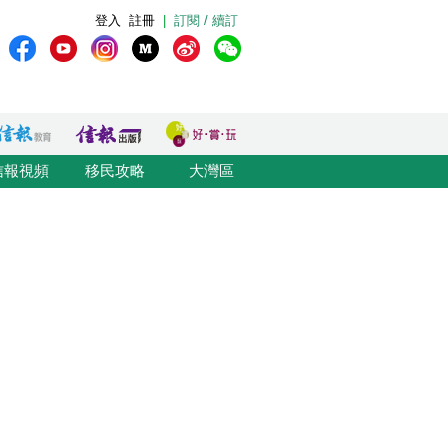
登入
註冊
|
訂閱 / 續訂
信報視頻
移民攻略
大灣區