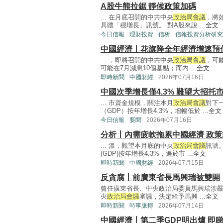
A股牛熊拉鋸 靜候政策加碼
... 在月底召開的中共中央
政治局會議
，將
具體「穩增長」訊號。 對A股來說 ...
全文
今日信報
理財投資
信析
信報投資分析研究
中國經濟丨花旗降全年經濟增速預
... ，即將召開的中共中央
政治局會議
，可
可能在7月減息10個基點；而內 ...
全文
即時新聞
中國財經
2026年07月16日
中國次季增長僅4.3% 難望大招托
... 市資金規模，關注本月
政治局會議
對下
（GDP）按年增長4.3%，增幅低於 ...
全文
今日信報
要聞
2026年07月16日
分析丨內需疲軟拖累中國經濟 政
... 溫，觀望本月底的中央
政治局會議
訊號
(GDP)按年增長4.3%，遜於市 ...
全文
即時新聞
中國財經
2026年07月15日
反貪腐丨前廣東省長馬興瑞被雙開
曾任廣東省長、中央政治局委員馬興瑞涉
央
政治局會議
審議，決定給予馬興 ...
全文
即時新聞
時事脈搏
2026年07月14日
中國經濟丨第二季GDP明出爐 即