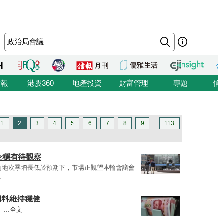
信報
港股360
地產投資
財富管理
專題
1
2
3
4
5
6
7
8
9
...
113
企穩有待觀察
內地次季增長低於預期下，市場正觀望本輪會議會
文
期料維持穩健
...
全文