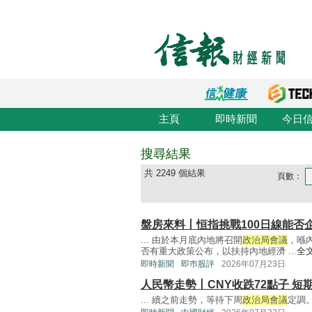
主頁
即時新聞
今日
搜尋結果
共 2249 個結果
頁數：
盤房來料丨恒指挑戰100日線能否
... 由於本月底內地將召開
政治局會議
，喺
否有重大政策公布，以扶持內地經濟 ...
全
即時新聞
即巿股評
2026年07月23日
人民幣走勢丨CNY收跌72點子 短
... 續之前走勢，等待下周
政治局會議
定調。 