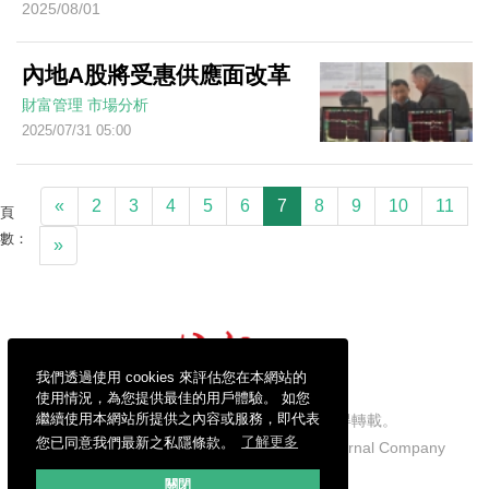
2025/08/01
內地A股將受惠供應面改革
財富管理
市場分析
2025/07/31 05:00
«
2
3
4
5
6
7
8
9
10
11
頁
數：
»
我們透過使用 cookies 來評估您在本網站的
使用情況，為您提供最佳的用戶體驗。 如您
繼續使用本網站所提供之內容或服務，即代表
信報財經新聞有限公司版權所有，不得轉載。
您已同意我們最新之私隱條款。
了解更多
Copyright © 2026 Hong Kong Economic Journal Company
Limited. All rights reserved.
關閉