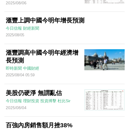
2025/08/06
滙豐上調中國今明年增長預測
今日信報
財經新聞
2025/08/05
滙豐調高中國今明年經濟增
長預測
即時新聞
中國財經
2025/08/04 05:59
美股仍硬淨 無謂亂估
今日信報
理財投資
投資搏擊
杜比Sir
2025/08/04
百強內房銷售額月挫38%