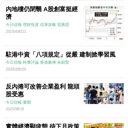
內地樓仍閉翳 A股創富挺經
濟
今日信報
理財投資
信筆攻略
習廣思
2025/08/21
駐港中資「八項規定」從嚴 建制掀學習風
今日信報
時事評論
香港脈搏
余錦賢
2025/08/20
反內捲可改善企業盈利 龍頭
股受惠
今日信報
要聞
2025/08/18
實體經濟顯疲態 待下月政策