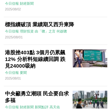
今日信報
財經新聞
2025/08/02
標指續破頂 業績期又西升東降
今日信報
理財投資
由「聰」之言
何啟聰
2025/08/01
港股挫403點 3個月仍累飆
12% 分析料短線續回調 跌
見24000吸納
今日信報
要聞
2025/08/01
中央籲勇立潮頭 民企要自求
多福
今日信報
財經新聞
新聞點評
高天佑