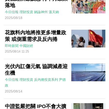
落地
今日信報
理財投資
納論神州
溫天納
2025/08/18
花旗料內地將推更多增量政
策 或側重需求及反內捲
即時新聞
中國財經
2025/08/14 11:25
光伏內訌傷元氣 協調減產迎
生機
今日信報
理財投資
反內捲投資系列
尹德
政
2025/08/14
中證監嚴把關 IPO不會大擴