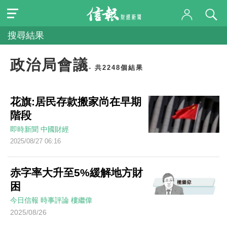
搜尋結果
政治局會議
- 共2248個結果
花旗:居民存款搬家尚在早期
階段
即時新聞
中國財經
2025/08/27 06:16
赤字率大升至5%緩解地方財
困
今日信報
時事評論
樓繼偉
2025/08/26