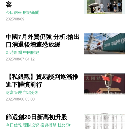
容
今日信報
財經新聞
2025/08/09
中國7月外貿仍強 分析:搶出
口消退後增速恐放緩
即時新聞
中國財經
2025/08/07 04:12
【私銀觀】貿易談判逐漸推
進下謹慎前行
財富管理
市場分析
2025/08/06 05:00
篩選創20日新高初升股
今日信報
理財投資
投資搏擊
杜比Sir