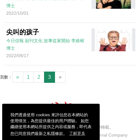
博士
2022/10/01
尖叫的孩子
今日信報
副刊文化
故事從家開始
李維榕
博士
2022/09/17
«
1
2
3
»
頁數：
我們透過使用 cookies 來評估您在本網站的
使用情況，為您提供最佳的用戶體驗。 如您
繼續使用本網站所提供之內容或服務，即代表
信報財經新聞有限公司版權所有，不得轉載。
您已同意我們最新之私隱條款。
了解更多
Copyright © 2026 Hong Kong Economic Journal Company