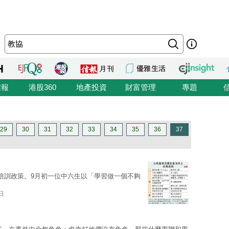
信報
港股360
地產投資
財富管理
專題
29
30
31
32
33
34
35
36
37
培訓政策。9月初一位中六生以「學習做一個不夠
日