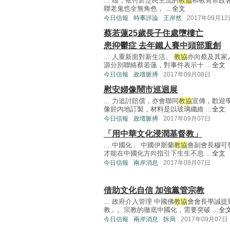
... 雄，依付於泛民主流的
教協
和教育界政
聯老鬼也全無角色， ...
全文
今日信報
時事評論
王岸然
2017年09月12
蔡若蓮25歲長子住處墮樓亡
患抑鬱症 去年鐵人賽中頭部重創
... 人重新面對新生活。
教協
亦向蔡及其家
源分別聯絡蔡若蓮，對事件表示十 ...
全文
今日信報
政壇脈搏
2017年09月08日
慰安婦像鬧市巡迴展
... 力追討賠償，亦會聯同
教協
宣傳，歡迎
像於內地訂製，材料是以玻璃纖維 ...
全文
今日信報
政壇脈搏
2017年09月07日
「用中華文化浸潤基督教」
... 中國化」 中國伊斯蘭
教協
會副會長穆可
才能在中國化方向指引下生生不息 ...
全文
今日信報
兩岸消息
2017年09月07日
借助文化自信 加強黨管宗教
... 政府介入管理 中國佛
教協
會會長學誠提
教」。宗教的徹底中國化，需要突破 ...
全
今日信報
兩岸消息
拆局
2017年09月07日