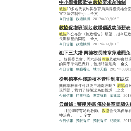
中小學推國歌法
教協
要求勿強制
教協
10多名代表昨與教育局局長楊潤雄會
宜立法強制中小 ...
全文
今日信報
政壇脈搏
2017年09月06日
教協
促增班師比 教聯倡設幼師薪表
教協
昨公布對《施政報告》期望，指今屆政
長期積壓的問題 ...
全文
今日信報
政壇脈搏
2017年09月01日
犯下三大錯 興德校長陳章萍遭罷免
... 校長委員會，周六起於
教協
及教聯會登
的開學準備已做好，包括聘請足夠 ...
全文
今日信報
獨眼香江
城市天眼
2017年08月
從興德事件淺談校本管理制度缺失
興德學校事件可以更早地處理嗎？
教協
會
現問題，我們了解後認為如投訴 ...
全文
今日信報
時事評論
專業議政
葉建源
201
云爾錄 : 警搜興德 傳校長室電腦失
... 月開學時有足夠教師。
教協
會長馮偉華
神治療。 ...
全文
今日信報
獨眼香江
獨眼香江
紀曉風
201