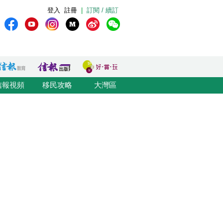
登入
註冊
|
訂閱 / 續訂
信報視頻
移民攻略
大灣區