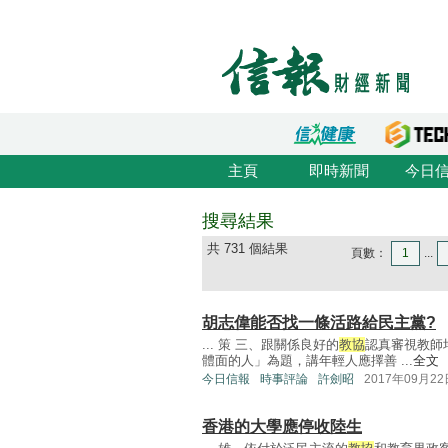
主頁
即時新聞
今日
搜尋結果
共 731 個結果
頁數：
1
...
胡志偉能否找一條活路給民主黨?
... 策 三、跟關係良好的
教協
認真審視教師
體面的人」為題，講年輕人應擇善 ...
全文
今日信報
時事評論
許劍昭
2017年09月22
香港的大學應停收陸生