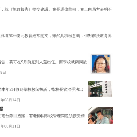
面，就《施政報告》提交建議。會長馮偉華稱，會上向局方表明不
府增加36億元教育經常開支，雖然具積極意義，但對解決教育界
廣告，冀可在9月前覓到人選出任。而學校就兩周後
19日
於本年2月收到學校教師投訴，指校長管治手法出
7年08月14日
蹤
在電台節目透露，有老師因學校管理問題須接受精
7年08月11日