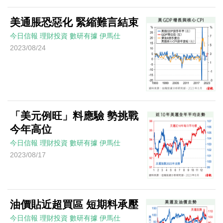
美通脹恐惡化 緊縮難言結束
今日信報
理財投資
數研有據
伊馬仕
2023/08/24
「美元例旺」料應驗 勢挑戰
今年高位
今日信報
理財投資
數研有據
伊馬仕
2023/08/17
油價貼近超買區 短期料承壓
今日信報
理財投資
數研有據
伊馬仕