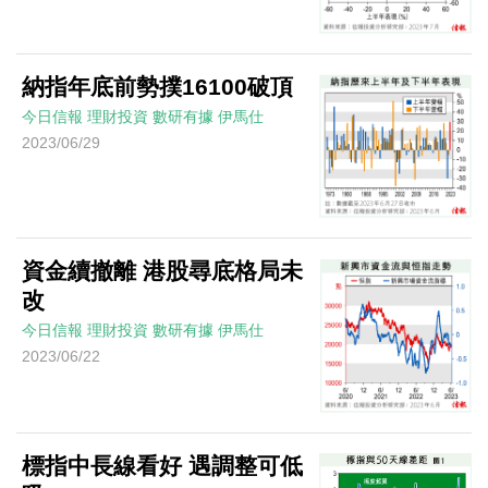
納指年底前勢撲16100破頂
今日信報
理財投資
數研有據
伊馬仕
2023/06/29
資金續撤離 港股尋底格局未
改
今日信報
理財投資
數研有據
伊馬仕
2023/06/22
標指中長線看好 遇調整可低