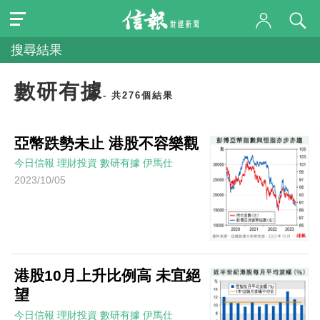
搜尋結果
數研有據
- 共276個結果
亞幣跌勢未止 港股不容樂觀
今日信報
理財投資
數研有據
伊馬仕
2023/10/05
港股10月上升比例高 未宜絕
望
今日信報
理財投資
數研有據
伊馬仕