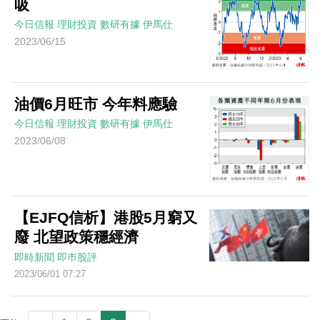
吸
今日信報
理財投資
數研有據
伊馬仕
2023/06/15
油價6月旺市 今年料應驗
今日信報
理財投資
數研有據
伊馬仕
2023/06/08
【EJFQ信析】港股5月窮又
廢 北望政策穩經濟
即時新聞
即巿股評
2023/06/01 07:27