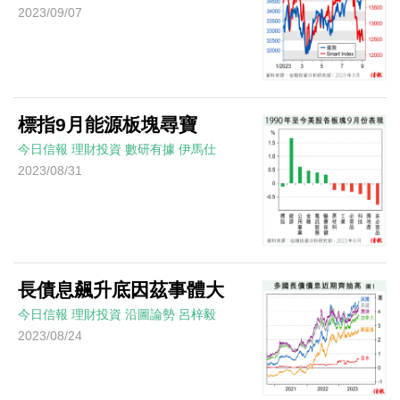
2023/09/07
標指9月能源板塊尋寶
今日信報
理財投資
數研有據
伊馬仕
2023/08/31
長債息飆升底因茲事體大
今日信報
理財投資
沿圖論勢
呂梓毅
2023/08/24