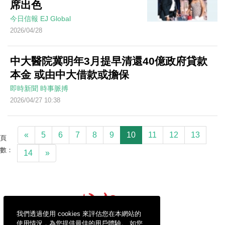
席出色
今日信報
EJ Global
2026/04/28
中大醫院冀明年3月提早清還40億政府貸款
本金 或由中大借款或擔保
即時新聞
時事脈搏
2026/04/27 10:38
«
5
6
7
8
9
10
11
12
13
頁
數：
14
»
我們透過使用 cookies 來評估您在本網站的
使用情況，為您提供最佳的用戶體驗。 如您