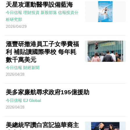
天星攻運動醫學設備藍海
今日信報
理財投資
新股部落
信報投資分
析研究部
2026/04/29
滙豐研撤港員工子女學費福
利 補貼讀國際學校 每年耗
數千萬美元
今日信報
財經新聞
2026/04/28
美多家廉航尋求政府195億援助
今日信報
EJ Global
2026/04/28
美總統罕讚白宮記協華裔主