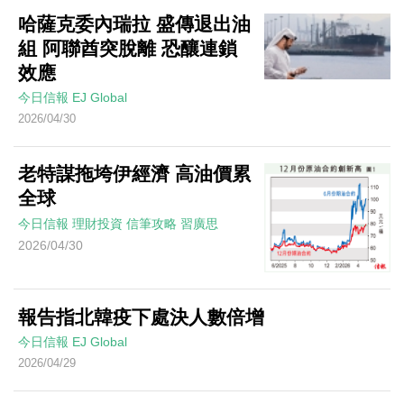
哈薩克委內瑞拉 盛傳退出油
組 阿聯酋突脫離 恐釀連鎖
效應
今日信報
EJ Global
2026/04/30
老特謀拖垮伊經濟 高油價累
全球
今日信報
理財投資
信筆攻略
習廣思
2026/04/30
報告指北韓疫下處決人數倍增
今日信報
EJ Global
2026/04/29