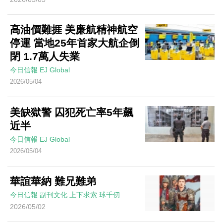
高油價難捱 美廉航精神航空
停運 當地25年首家大航企倒
閉 1.7萬人失業
今日信報
EJ Global
2026/05/04
美缺獄警 囚犯死亡率5年飆
近半
今日信報
EJ Global
2026/05/04
華誼華納 難兄難弟
今日信報
副刊文化
上下求索
球千仞
2026/05/02