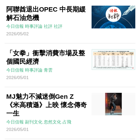
阿聯酋退出OPEC 中長期緩
解石油危機
今日信報
時事評論
社評
社評
2026/05/02
「女拳」衝擊消費市場及整
個國民經濟
今日信報
時事評論
青雲
2026/05/01
MJ魅力不減迷倒Gen Z
《米高積遜》上映 懷念傳奇
一生
今日信報
副刊文化
忽然文化
占飛
2026/05/01