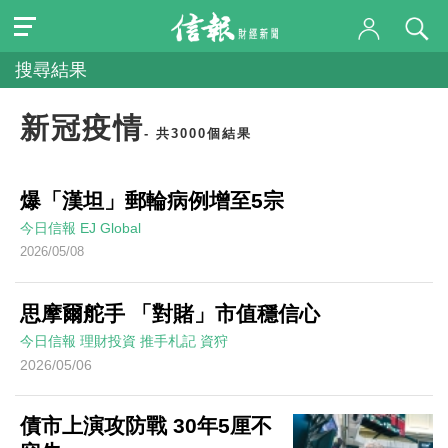
搜尋結果
新冠疫情
- 共3000個結果
爆「漢坦」郵輪病例增至5宗
今日信報
EJ Global
2026/05/08
思摩爾舵手 「對賭」市值穩信心
今日信報
理財投資
推手札記
資狩
2026/05/06
債市上演攻防戰 30年5厘不