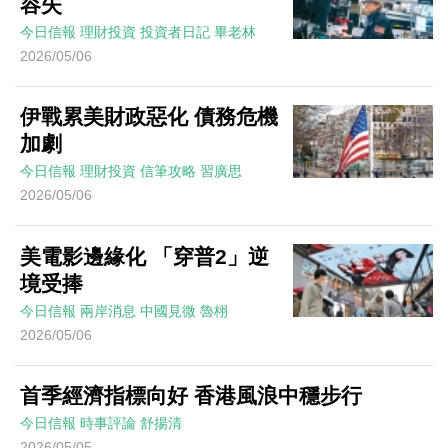
容失
今日信報
理財投資
投資者日記
畢老林
2026/05/06
伊戰累美財政惡化 債務危機
加劇
今日信報
理財投資
信筆攻略
習廣思
2026/05/06
美電影邊緣化 「穿普2」逆
境受捧
今日信報
兩岸消息
中國見微
魯栩
2026/05/06
首季經濟指標向好 香港風浪中穩步行
今日信報
時事評論
舒揚清
2026/05/05