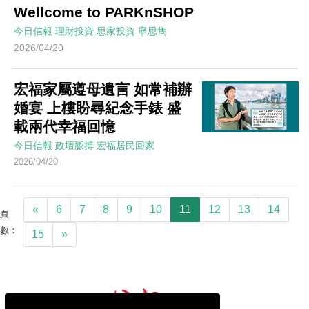
Wellcome to PARKnSHOP
今日信報
理財投資
思家投資
寧思雋
2026/04/20
宏福家屬遵母遺言 如常補辦
婚宴 上樓盼尋紀念手錶 盛
載兩代幸福回憶
今日信報
政壇脈搏
宏福居民回家
2026/04/20
«
6
7
8
9
10
11
12
13
14
頁
數：
15
»