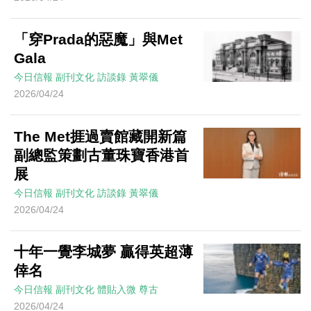
「穿Prada的惡魔」與Met
Gala
今日信報
副刊文化
訪談錄
黃翠儀
2026/04/24
The Met捱過賣館藏開新篇
副總監策劃古董珠寶香港首
展
今日信報
副刊文化
訪談錄
黃翠儀
2026/04/24
十年一覺李城夢 贏得英超薄
倖名
今日信報
副刊文化
體貼入微
尊古
2026/04/24