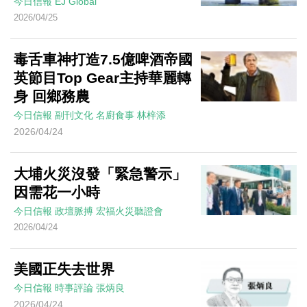
今日信報
EJ Global
2026/04/25
毒舌車神打造7.5億啤酒帝國
英節目Top Gear主持華麗轉
身 回鄉務農
今日信報
副刊文化
名廚食事
林梓添
2026/04/24
大埔火災沒發「緊急警示」
因需花一小時
今日信報
政壇脈搏
宏福火災聽證會
2026/04/24
美國正失去世界
今日信報
時事評論
張炳良
2026/04/24