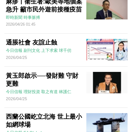
麻疹丨衞生署:歐美等地個案
急升 籲市民外遊前接種疫苗
即時新聞
時事脈搏
2026/04/26 01:45
通脹社會 友誼止蝕
今日信報
副刊文化
上下求索
球千仞
2026/04/25
黃玉郎啟示──發財難 守財
更難
今日信報
理財投資
取之有道
林護仁
2026/04/25
西蘭公國屹立北海 世上最小
如網球場