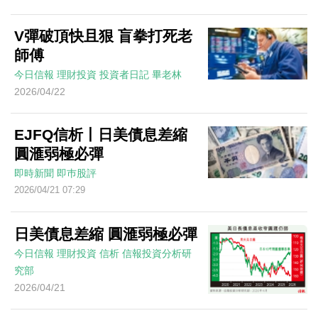
V彈破頂快且狠 盲拳打死老
師傅
今日信報
理財投資
投資者日記
畢老林
2026/04/22
EJFQ信析丨日美債息差縮
圓滙弱極必彈
即時新聞
即巿股評
2026/04/21 07:29
日美債息差縮 圓滙弱極必彈
今日信報
理財投資
信析
信報投資分析研
究部
2026/04/21