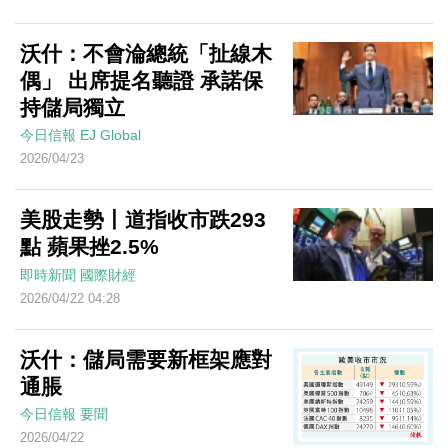
沃什：不會淪總統「扯線木
偶」 出席提名聽證 承諾保
持儲局獨立
今日信報
EJ Global
2026/04/23
美股走勢丨道指收市跌293
點 蘋果挫2.5%
即時新聞
國際財經
2026/04/22 04:28
沃什：儲局需要新框架應對
通脹
今日信報
要聞
2026/04/22