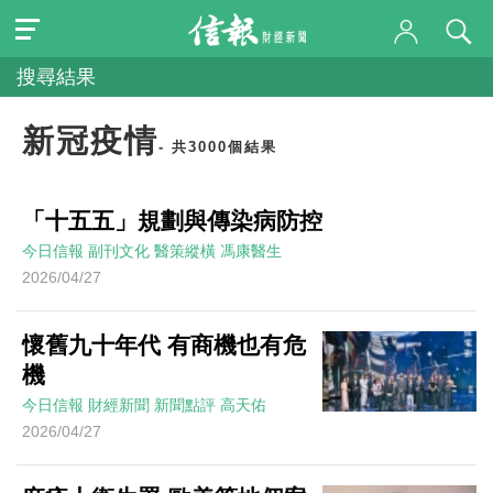
搜尋結果
新冠疫情
- 共3000個結果
「十五五」規劃與傳染病防控
今日信報
副刊文化
醫策縱橫
馮康醫生
2026/04/27
懷舊九十年代 有商機也有危
機
今日信報
財經新聞
新聞點評
高天佑
2026/04/27