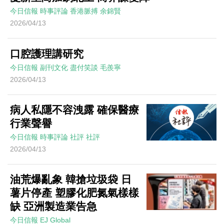
今日信報
時事評論
香港脈搏
余錦賢
2026/04/13
口腔護理講研究
今日信報
副刊文化
盡付笑談
毛羨寧
2026/04/13
病人私隱不容洩露 確保醫療
行業聲譽
今日信報
時事評論
社評
社評
2026/04/13
油荒爆亂象 韓搶垃圾袋 日
薯片停產 塑膠化肥氮氣樣樣
缺 亞洲製造業告急
今日信報
EJ Global