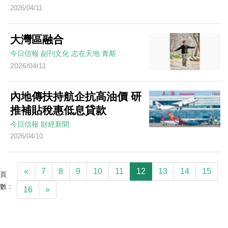
2026/04/11
大灣區融合
今日信報
副刊文化
志在天地
青斯
2026/04/11
內地傳扶持航企抗高油價 研
推補貼稅惠低息貸款
今日信報
財經新聞
2026/04/10
«
7
8
9
10
11
12
13
14
15
頁
數：
16
»