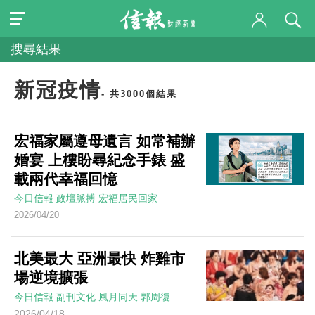
搜尋結果
新冠疫情
- 共3000個結果
宏福家屬遵母遺言 如常補辦
婚宴 上樓盼尋紀念手錶 盛
載兩代幸福回憶
今日信報
政壇脈搏
宏福居民回家
2026/04/20
北美最大 亞洲最快 炸雞市
場逆境擴張
今日信報
副刊文化
風月同天
郭周復
2026/04/18