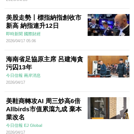
美股走勢丨標指納指創收市
新高 納指連升12日
即時新聞
國際財經
2026/04/17 05:06
海南省足協原主席 呂建海貪
污囚13年
今日信報
兩岸消息
2026/04/17
美鞋商轉攻AI 周三炒高6倍
Allbirds市值累瀉九成 棄本
業改名
今日信報
EJ Global
2026/04/17