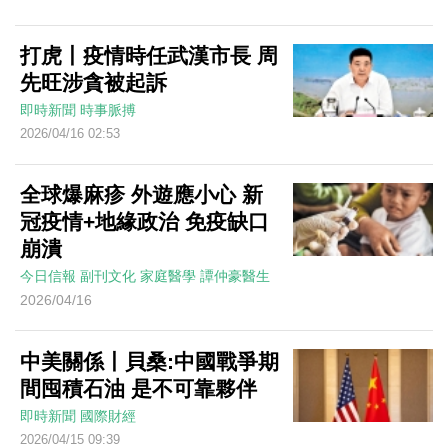
打虎丨疫情時任武漢市長 周
先旺涉貪被起訴
即時新聞
時事脈搏
2026/04/16 02:53
全球爆麻疹 外遊應小心 新
冠疫情+地緣政治 免疫缺口
崩潰
今日信報
副刊文化
家庭醫學
譚仲豪醫生
2026/04/16
中美關係丨貝桑:中國戰爭期
間囤積石油 是不可靠夥伴
即時新聞
國際財經
2026/04/15 09:39