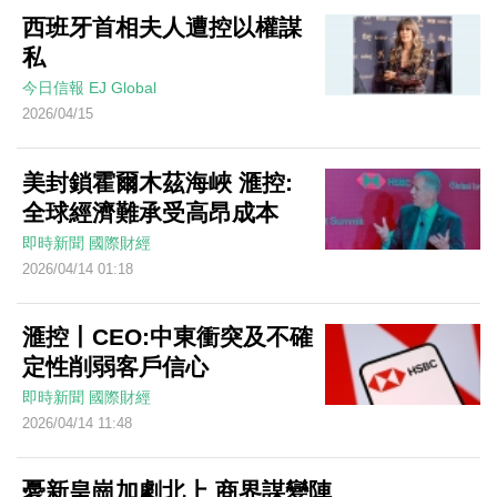
西班牙首相夫人遭控以權謀
私
今日信報
EJ Global
2026/04/15
美封鎖霍爾木茲海峽 滙控:
全球經濟難承受高昂成本
即時新聞
國際財經
2026/04/14 01:18
滙控丨CEO:中東衝突及不確
定性削弱客戶信心
即時新聞
國際財經
2026/04/14 11:48
憂新皇崗加劇北上 商界謀變陣