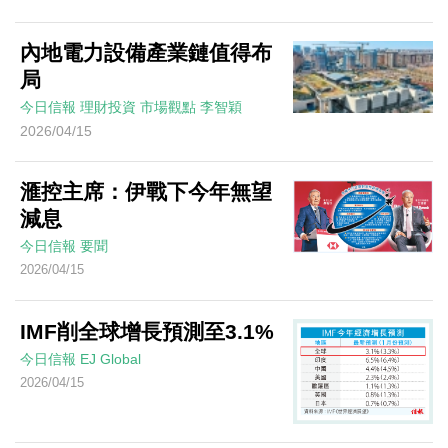
內地電力設備產業鏈值得布
局
今日信報
理財投資
市場觀點
李智穎
2026/04/15
滙控主席：伊戰下今年無望
減息
今日信報
要聞
2026/04/15
IMF削全球增長預測至3.1%
今日信報
EJ Global
2026/04/15