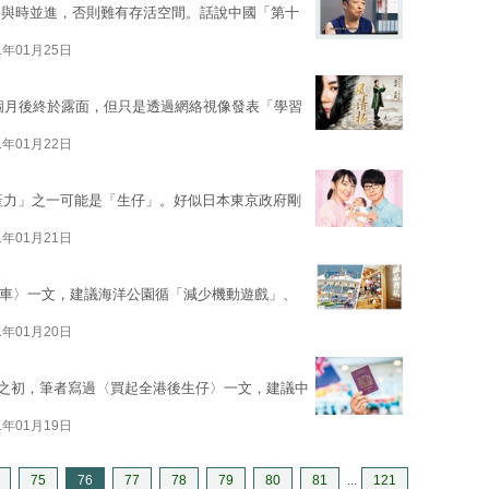
要與時並進，否則難有存活空間。話說中國「第十
1年01月25日
3個月後終於露面，但只是透過網絡視像發表「學習
1年01月22日
的「生產力」之一可能是「生仔」。好似日本東京政府剛
1年01月21日
山車〉一文，建議海洋公園循「減少機動遊戲」、
1年01月20日
爆發之初，筆者寫過〈買起全港後生仔〉一文，建議中
1年01月19日
75
76
77
78
79
80
81
...
121