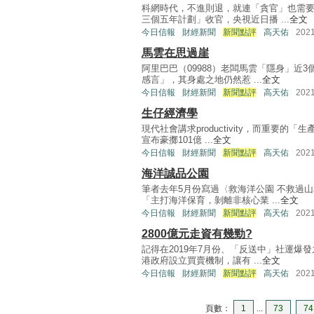
科網時代，不進則退，就連「貪官」也需
三個五年計劃」收官，央視近日播 ...
全文
今日信報
財經新聞
新聞點評
高天佑
202
馬雲在思過崖
阿里巴巴（09988）老闆馬雲「隱身」近
感言」，其身處之地仍然惹 ...
全文
今日信報
財經新聞
新聞點評
高天佑
202
生仔經濟學
現代社會講求productivity，而重要
宣布豪擲101億 ...
全文
今日信報
財經新聞
新聞點評
高天佑
202
海洋誠品公園
筆者去年5月份寫過〈救海洋公園 不救過
「主打海洋保育，剝離非核心業 ...
全文
今日信報
財經新聞
新聞點評
高天佑
202
2800億元走資有幾勁?
記得在2019年7月份、「反送中」社運
港政府設立買賣機制，讓有 ...
全文
今日信報
財經新聞
新聞點評
高天佑
202
頁數：
1
...
73
74