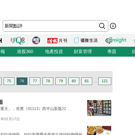
信報
港股360
地產投資
財富管理
專題
75
76
77
78
79
80
81
...
121
盾
天」，長實（01113）西半山新盤21
1年02月17日
都在吐故納新，好似美國歷史最悠久的紐約梅隆銀