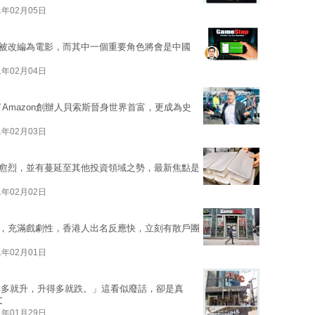
1年02月05日
定會被改編為電影，而其中一個重要角色將會是中國
1年02月04日
超越了Amazon創辦人貝索斯晉身世界首富，更成為史
1年02月03日
愈演愈烈，並有蔓延至其他投資領域之勢，最新焦點是
1年02月02日
全球，充滿戲劇性，香港人出名反應快，立刻有散戶團
1年02月01日
得多就升，升得多就跌。」這看似廢話，卻是真
文
1年01月29日