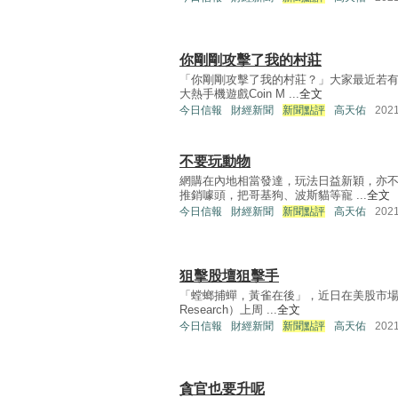
你剛剛攻擊了我的村莊
「你剛剛攻擊了我的村莊？」大家最近若有用
大熱手機遊戲Coin M ...
全文
今日信報
財經新聞
新聞點評
高天佑
202
不要玩動物
網購在內地相當發達，玩法日益新穎，亦
推銷噱頭，把哥基狗、波斯貓等寵 ...
全文
今日信報
財經新聞
新聞點評
高天佑
202
狙擊股壇狙擊手
「螳螂捕蟬，黃雀在後」，近日在美股市場上
Research）上周 ...
全文
今日信報
財經新聞
新聞點評
高天佑
202
貪官也要升呢