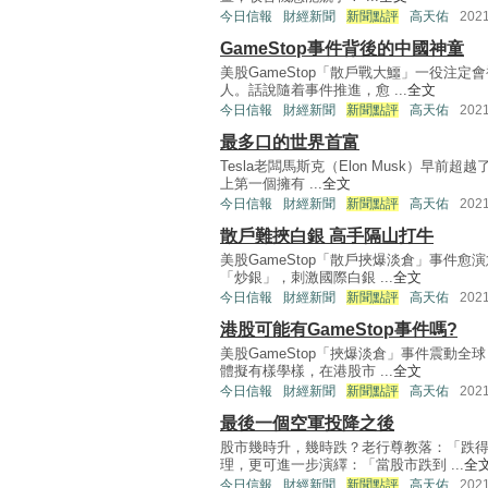
今日信報
財經新聞
新聞點評
高天佑
202
GameStop事件背後的中國神童
美股GameStop「散戶戰大鱷」一役注
人。話說隨着事件推進，愈 ...
全文
今日信報
財經新聞
新聞點評
高天佑
202
最多口的世界首富
Tesla老闆馬斯克（Elon Musk）早前
上第一個擁有 ...
全文
今日信報
財經新聞
新聞點評
高天佑
202
散戶難挾白銀 高手隔山打牛
美股GameStop「散戶挾爆淡倉」事件
「炒銀」，刺激國際白銀 ...
全文
今日信報
財經新聞
新聞點評
高天佑
202
港股可能有GameStop事件嗎?
美股GameStop「挾爆淡倉」事件震動
體擬有樣學樣，在港股市 ...
全文
今日信報
財經新聞
新聞點評
高天佑
202
最後一個空軍投降之後
股市幾時升，幾時跌？老行尊教落：「跌
理，更可進一步演繹：「當股市跌到 ...
全
今日信報
財經新聞
新聞點評
高天佑
202