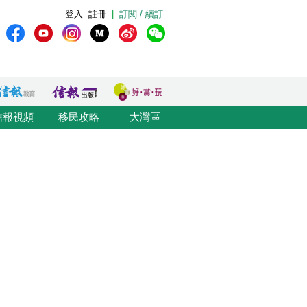
登入
註冊
|
訂閱 / 續訂
信報視頻
移民攻略
大灣區