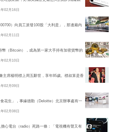
1年02月16日
0700）向員工派發100股「大利是」，那邊廂內
1年02月11日
特幣（Bitcoin），成為第一家大手持有加密貨幣的
1年02月10日
人兼主席楊明標上周五辭世，享年85歲。標叔算是香
1年02月09日
生」，事緣德勤（Deloitte）北京辦事處有一
1年02月08日
擔心電台（radio）死路一條：「電視機有聲又有