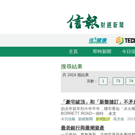
主頁
即時新聞
今日
搜尋結果
共 2414 個結果
頁數：
1
...
73
74
「豪宅破頂」和「新盤撻訂」不矛
由去年鼠年到今年牛年，樓市看似「冰火兩重
BORRETT ROAD一個特 ...
全文
今日信報
財經新聞
新聞點評
高天佑
202
最老銀行與最潮資產
一元復始，萬象更新。這個世界很多事情