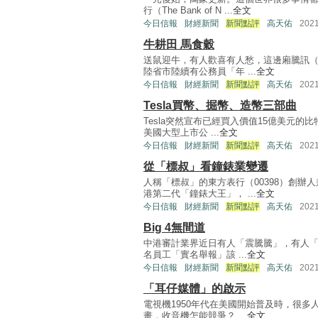
行（The Bank of N ...
全文
今日信報
財經新聞
新聞點評
高天佑
202
牛耕田 馬食穀
送鼠迎牛，有人歡喜有人愁，這邊廂騰訊（0
陸省市陸續有公務員「年 ...
全文
今日信報
財經新聞
新聞點評
高天佑
202
Tesla買幣、掘幣、造幣三部曲
Tesla突然宣布已經買入價值15億美元的比
美國大型上市公 ...
全文
今日信報
財經新聞
新聞點評
高天佑
202
從「標叔」看鐘錶業變遷
人稱「標叔」的東方表行（00398）創辦
港第二代「鐘錶大王」， ...
全文
今日信報
財經新聞
新聞點評
高天佑
202
Big 4無間道
中港審計業界近日有人「震騰騰」，有人「食花
名員工「實名舉報」該 ...
全文
今日信報
財經新聞
新聞點評
高天佑
202
「耳仔媒體」的啟示
電視機1950年代在美國開始普及時，很多人
畫，收音機怎能競爭？ ...
全文