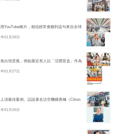
YouTube睇片，相信經常會聽到這句來自全球
1年01月28日
不免出現歪風，例如最近有人以「活體盲盒」作為
1年01月27日
演最佳案例。話說著名沽空機構香櫞（Citron
1年01月26日