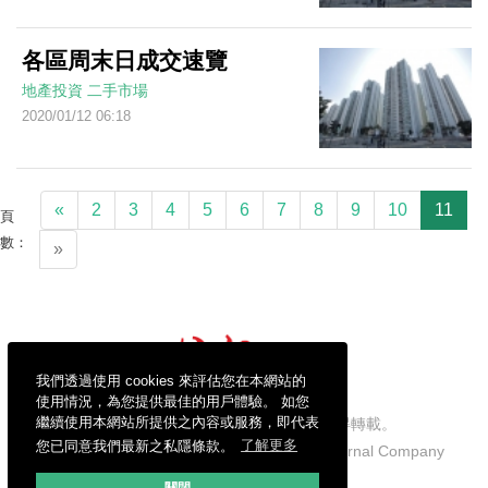
各區周末日成交速覽
地產投資
二手市場
2020/01/12 06:18
«
2
3
4
5
6
7
8
9
10
11
頁
數：
»
我們透過使用 cookies 來評估您在本網站的
使用情況，為您提供最佳的用戶體驗。 如您
繼續使用本網站所提供之內容或服務，即代表
信報財經新聞有限公司版權所有，不得轉載。
您已同意我們最新之私隱條款。
了解更多
Copyright © 2026 Hong Kong Economic Journal Company
Limited. All rights reserved.
關閉