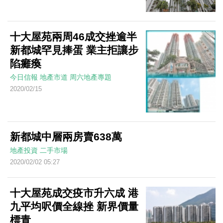
十大屋苑兩周46成交挫逾半
新都城罕見捧蛋 業主拒讓步
陷癱瘓
今日信報
地產市道
周六地產專題
2020/02/15
新都城中層兩房賣638萬
地產投資
二手市場
2020/02/02 05:27
十大屋苑成交疫市升六成 港
九平均呎價全線挫 新界價量
標青