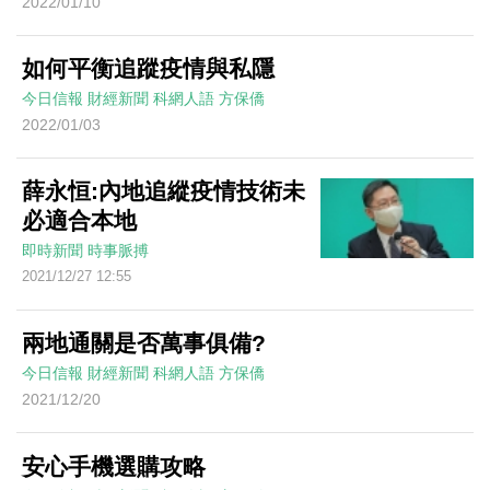
2022/01/10
如何平衡追蹤疫情與私隱
今日信報
財經新聞
科網人語
方保僑
2022/01/03
薛永恒:內地追縱疫情技術未
必適合本地
即時新聞
時事脈搏
2021/12/27 12:55
兩地通關是否萬事俱備?
今日信報
財經新聞
科網人語
方保僑
2021/12/20
安心手機選購攻略