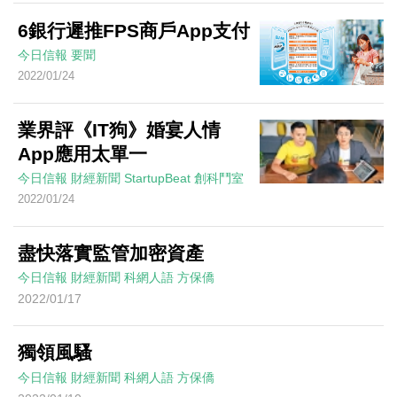
6銀行遲推FPS商戶App支付
今日信報
要聞
2022/01/24
業界評《IT狗》婚宴人情
App應用太單一
今日信報
財經新聞
StartupBeat 創科鬥室
2022/01/24
盡快落實監管加密資產
今日信報
財經新聞
科網人語
方保僑
2022/01/17
獨領風騷
今日信報
財經新聞
科網人語
方保僑