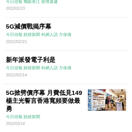
今日信報
獨眼香江
疫情速遞
2022/02/23
5G減價戰揭序幕
今日信報
財經新聞
科網人語
方保僑
2022/02/21
新年派發電子利是
今日信報
財經新聞
科網人語
方保僑
2022/02/14
5G掀劈價序幕 月費低見149
楊主光誓言香港寬頻要做最
勇
今日信報
財經新聞
2022/02/14