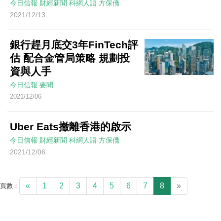
今日信報
財經新聞
科網人語
方保僑
2021/12/13
銀行趕月底交3年FinTech評
估 配合金管局策略 規劃投
資與人手
今日信報
要聞
2021/12/06
Uber Eats撤離香港的啟示
今日信報
財經新聞
科網人語
方保僑
2021/12/06
«
1
2
3
4
5
6
7
8
»
頁數：