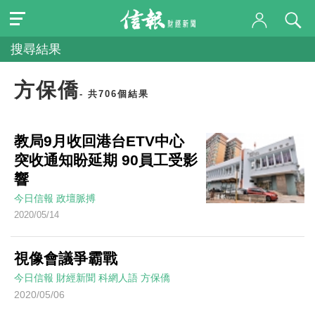
搜尋結果
方保僑
- 共706個結果
教局9月收回港台ETV中心
突收通知盼延期 90員工受影
響
今日信報
政壇脈搏
2020/05/14
視像會議爭霸戰
今日信報
財經新聞
科網人語
方保僑
2020/05/06