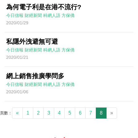
為何電子利是在港不流行?
今日信報
財經新聞
科網人語
方保僑
2020/01/29
私隱外洩避無可避
今日信報
財經新聞
科網人語
方保僑
2020/01/21
網上銷售推廣學問多
今日信報
財經新聞
科網人語
方保僑
2020/01/06
«
1
2
3
4
5
6
7
8
»
頁數：