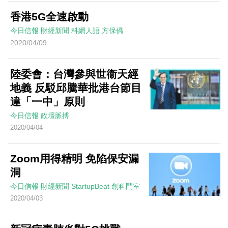
香港5G全速啟動
今日信報
財經新聞
科網人語
方保僑
2020/04/09
陸委會：台灣參與世衞天經
地義 反駁邱騰華批港台節目
違「一中」原則
今日信報
政壇脈搏
2020/04/04
Zoom用得精明 免陷保安漏
洞
今日信報
財經新聞
StartupBeat 創科鬥室
2020/04/03