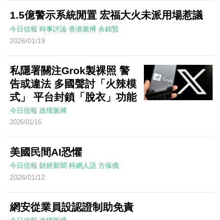
1.5億警示系統閒置 宏福大火未派用場惹議
今日信報
時事評論
香港脈搏
余錦賢
2026/01/19
私隱署關注Grok製裸照 警
告或違法 多國聲討「火辣模
式」 平台封鎖「脫衣」功能
今日信報
政壇脈搏
2026/01/16
美國民間AI恐懼
今日信報
財經新聞
科網人語
方保僑
2026/01/12
網安從業員設認證制助免責