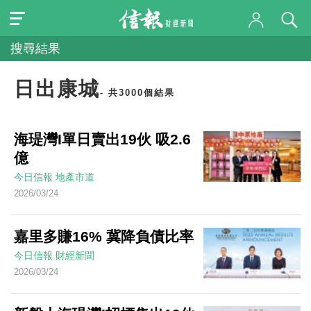
搜尋結果
日出康城
- 共3000個結果
海瑅灣I單日賣出19伙 吸2.6
億
今日信報
地產市道
2026/03/24
嘉里多賺16% 冀降負債比率
今日信報
財經新聞
2026/03/24