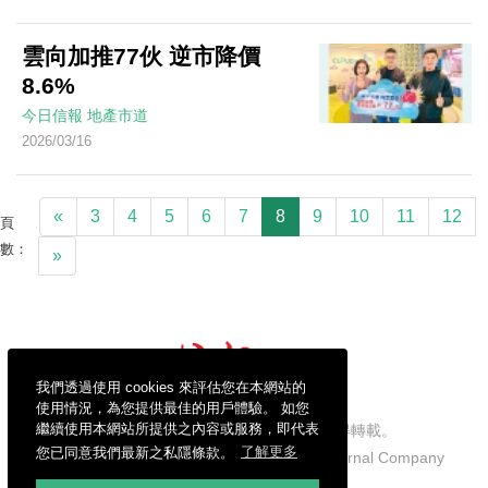
雲向加推77伙 逆市降價
8.6%
今日信報
地產市道
2026/03/16
«
3
4
5
6
7
8
9
10
11
12
頁
數：
»
我們透過使用 cookies 來評估您在本網站的
使用情況，為您提供最佳的用戶體驗。 如您
繼續使用本網站所提供之內容或服務，即代表
信報財經新聞有限公司版權所有，不得轉載。
您已同意我們最新之私隱條款。
了解更多
Copyright © 2026 Hong Kong Economic Journal Company
Limited. All rights reserved.