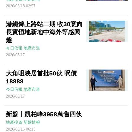
2026/03/18 02:57
港鐵錦上路站二期 收30意向
長實恒地新地中海外等感興
趣
今日信報
地產市道
2026/03/17
大角咀映居首批50伙 呎價
18888
今日信報
地產市道
2026/03/17
新盤丨凱柏峰3958萬售四伙
地產投資
新盤情報
2026/03/16 06:13