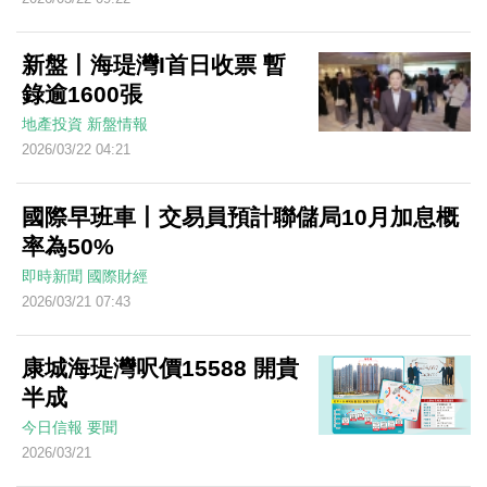
新盤丨海瑅灣I首日收票 暫
錄逾1600張
地產投資
新盤情報
2026/03/22 04:21
國際早班車丨交易員預計聯儲局10月加息概
率為50%
即時新聞
國際財經
2026/03/21 07:43
康城海瑅灣呎價15588 開貴
半成
今日信報
要聞
2026/03/21