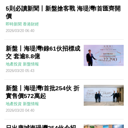
5則必讀新聞丨新盤搶客戰 海瑅灣I首匯齊開
價
即時新聞
香港財經
2026/03/20 06:40
新盤丨海瑅灣I錄61伙招標成
交 套逾8.8億
地產投資
新盤情報
2026/03/20 05:43
新盤丨海瑅灣I首批254伙 折
實售價572萬起
地產投資
新盤情報
2026/03/20 04:40
日出康城海瑅灣254伙今招