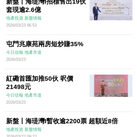
新盤丨海瑅灣I招標售出19伙
套現逾2.6億
地產投資
新盤情報
2026/03/23 06:53
屯門兆康苑兩房短炒賺35%
今日信報
地產市道
2026/03/23
紅磡首匯加推50伙 呎價
21498元
今日信報
地產市道
2026/03/23
新盤丨海瑅灣I暫收逾2200票 超額近8倍
地產投資
新盤情報
2026/03/22 09:22