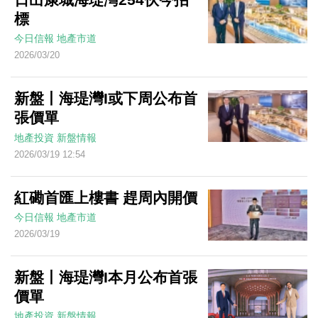
標
今日信報
地產市道
2026/03/20
新盤丨海瑅灣I或下周公布首
張價單
地產投資
新盤情報
2026/03/19 12:54
紅磡首匯上樓書 趕周內開價
今日信報
地產市道
2026/03/19
新盤丨海瑅灣I本月公布首張
價單
地產投資
新盤情報