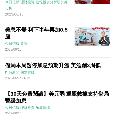
今日信報
理財投資
信報投資分析研究部
信析
2023/06/15
美息不變 料下半年再加0.5
厘
今日信報
要聞
2023/06/15
儲局本周暫停加息預期升溫 美滙創3周低
即時新聞
國際財經
2023/06/14 06:21
【30天免費閱讀】美元弱 通脹數據支持儲局
暫緩加息
今日信報
理財投資
滙海縱橫
2023/06/14