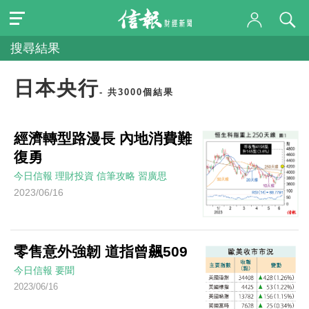
搜尋結果
日本央行
- 共3000個結果
經濟轉型路漫長 內地消費難
復勇
今日信報
理財投資
信筆攻略
習廣思
2023/06/16
零售意外強韌 道指曾飆509
今日信報
要聞
2023/06/16