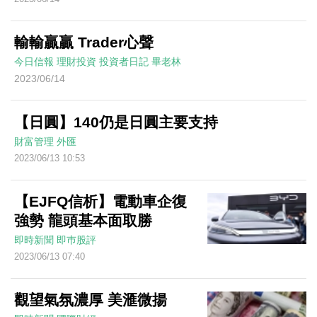
輸輸贏贏 Trader心聲
今日信報
理財投資
投資者日記
畢老林
2023/06/14
【日圓】140仍是日圓主要支持
財富管理
外匯
2023/06/13 10:53
【EJFQ信析】電動車企復
強勢 龍頭基本面取勝
即時新聞
即巿股評
2023/06/13 07:40
觀望氣氛濃厚 美滙微揚