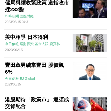
儲局料續收緊政策 道指收市
挫232點
即時新聞
國際財經
2023/06/15 04:31
美中相爭 日本得利
今日信報
理財投資
基金人語
龐寶林
2023/06/15
豐田章男續掌豐田 股價飆
6%
今日信報
EJ Global
2023/06/15
港股期待「政策市」 還須成
交肯配合