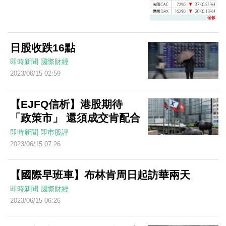
日股收跌16點
即時新聞
國際財經
2023/06/15 02:59
【EJFQ信析】港股期待
「政策市」 還須成交肯配合
即時新聞
即巿股評
2023/06/15 07:26
【國際早班車】布林肯周日起訪華兩天
即時新聞
國際財經
2023/06/15 06:26