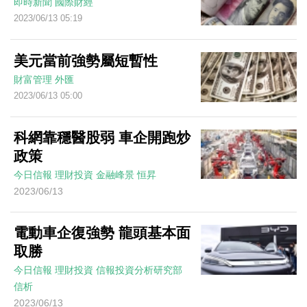
即時新聞
國際財經
2023/06/13 05:19
美元當前強勢屬短暫性
財富管理
外匯
2023/06/13 05:00
科網靠穩醫股弱 車企開跑炒
政策
今日信報
理財投資
金融峰景
恒昇
2023/06/13
電動車企復強勢 龍頭基本面
取勝
今日信報
理財投資
信報投資分析研究部
信析
2023/06/13