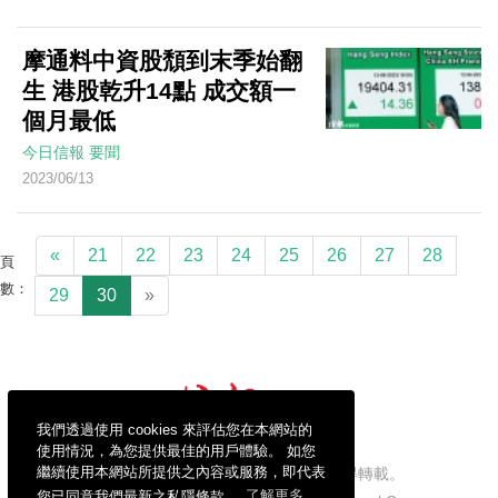
摩通料中資股頹到末季始翻
生 港股乾升14點 成交額一
個月最低
今日信報
要聞
2023/06/13
«
21
22
23
24
25
26
27
28
頁
數：
29
30
»
我們透過使用 cookies 來評估您在本網站的
使用情況，為您提供最佳的用戶體驗。 如您
繼續使用本網站所提供之內容或服務，即代表
信報財經新聞有限公司版權所有，不得轉載。
您已同意我們最新之私隱條款。
了解更多