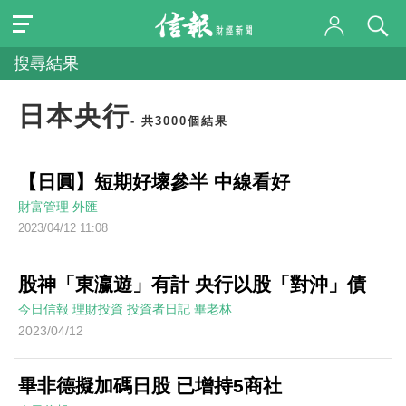
搜尋結果
日本央行
- 共3000個結果
【日圓】短期好壞參半 中線看好
財富管理
外匯
2023/04/12 11:08
股神「東瀛遊」有計 央行以股「對沖」債
今日信報
理財投資
投資者日記
畢老林
2023/04/12
畢非德擬加碼日股 已增持5商社