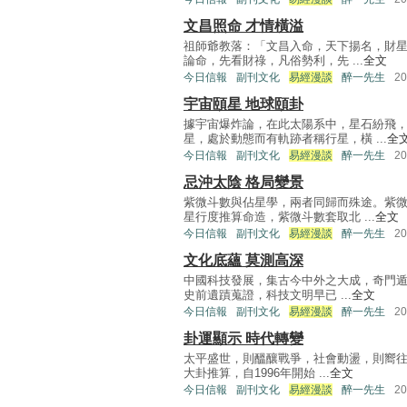
文昌照命 才情橫溢
祖師爺教落：「文昌入命，天下揚名，財星
論命，先看財祿，凡俗勢利，先 ...
全文
今日信報
副刊文化
易經漫談
醉一先生
2
宇宙頤星 地球頤卦
據宇宙爆炸論，在此太陽系中，星石紛飛
星，處於動態而有軌跡者稱行星，橫 ...
全
今日信報
副刊文化
易經漫談
醉一先生
2
忌沖太陰 格局變景
紫微斗數與佔星學，兩者同歸而殊途。紫
星行度推算命造，紫微斗數套取北 ...
全文
今日信報
副刊文化
易經漫談
醉一先生
2
文化底蘊 莫測高深
中國科技發展，集古今中外之大成，奇門遁
史前遺蹟蒐證，科技文明早已 ...
全文
今日信報
副刊文化
易經漫談
醉一先生
2
卦運顯示 時代轉變
太平盛世，則醞釀戰爭，社會動盪，則嚮往
大卦推算，自1996年開始 ...
全文
今日信報
副刊文化
易經漫談
醉一先生
2