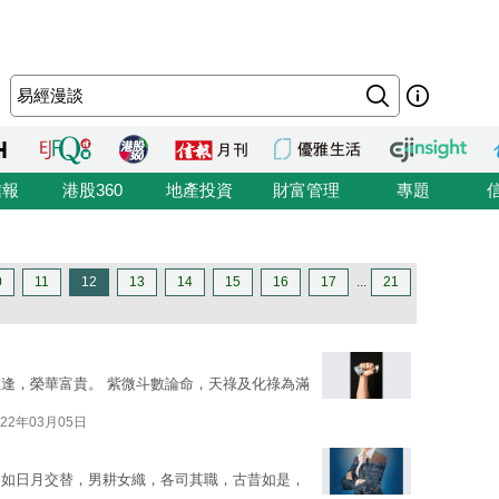
信報
港股360
地產投資
財富管理
專題
0
11
12
13
14
15
16
17
...
21
逢，榮華富貴。 紫微斗數論命，天祿及化祿為滿
022年03月05日
，如日月交替，男耕女織，各司其職，古昔如是，