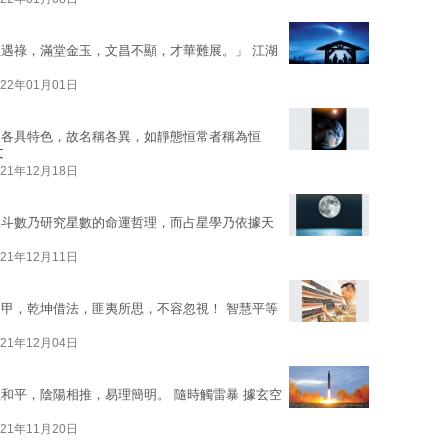
遇祿，滿堂金玉，文昌不顯，才華難展。」 江湖
022年01月01日
，各具特色，故名稱各異，如靜態恒常者稱為恒
文
021年12月18日
微斗數乃研究星數的命運哲理，而占星學乃依據天
021年12月11日
甲，乾坤借法，匪夷所思，不容忽視！ 智慧平等
021年12月04日
和平，陰陽相推，易理簡明。 隨時觸雷暴 據玄空
021年11月20日