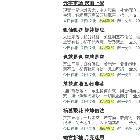
元宇宙論 形而上學
現實世界波譎雲詭，令人厭倦，社會擠迫
生活，科網巨頭商業頭腦厲害，把 ...
全文
今日信報
副刊文化
易經漫談
醉一先生
2
狐仙狐妖 疑神疑鬼
人性矛盾，起於狐疑，狐疑則互不信任，
生皆有智，卻不代表慧。智乃慧之 ...
全文
今日信報
副刊文化
易經漫談
醉一先生
2
色就是色 空就是空
眾生平等，皆有佛性，若愚昧，若非愚昧
慧不足，卻實聰明有餘，見山即謂 ...
全文
今日信報
副刊文化
易經漫談
醉一先生
2
茗茶道場 動物農莊
祖師爺教落：「眾生從何而來，則從何而
穴，海中魚鱉盡歸沙，一切昆蟲歸淨 ...
全
今日信報
副刊文化
易經漫談
醉一先生
2
摘葉飛花 乾坤借法
茫茫天地，一片虛空，若有物，若無物，
混成，先天地生。」因不知其名， ...
全文
今日信報
副刊文化
易經漫談
醉一先生
2
蟾宮折桂 月亮迷思