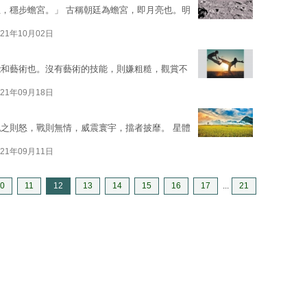
，穩步蟾宮。」 古稱朝廷為蟾宮，即月亮也。明
021年10月02日
能和藝術也。沒有藝術的技能，則嫌粗糙，觀賞不
021年09月18日
之則怒，戰則無情，威震寰宇，擋者披靡。 星體
021年09月11日
0
11
12
13
14
15
16
17
...
21