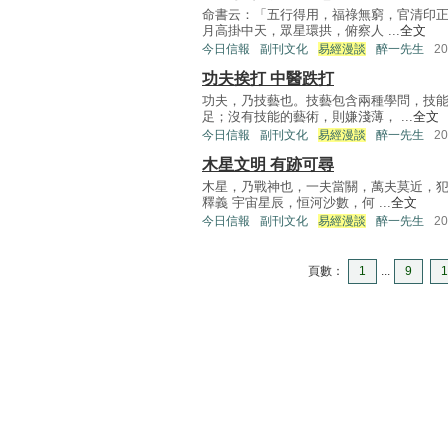
命書云：「五行得用，福祿無窮，官清印正
月高掛中天，眾星環拱，俯察人 ...
全文
今日信報
副刊文化
易經漫談
醉一先生
2
功夫挨打 中醫跌打
功夫，乃技藝也。技藝包含兩種學問，技
足；沒有技能的藝術，則嫌淺薄， ...
全文
今日信報
副刊文化
易經漫談
醉一先生
2
木星文明 有跡可尋
木星，乃戰神也，一夫當關，萬夫莫近，犯
釋義 宇宙星辰，恒河沙數，何 ...
全文
今日信報
副刊文化
易經漫談
醉一先生
2
頁數：
1
...
9
1