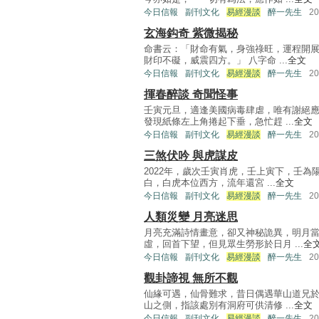
今日信報
副刊文化
易經漫談
醉一先生
2
玄海鈎奇 紫微揭秘
命書云：「財命有氣，身強祿旺，運程開
財印不礙，威震四方。」 八字命 ...
全文
今日信報
副刊文化
易經漫談
醉一先生
2
揮春醉談 奇聞怪事
壬寅元旦，適逢美國病毒肆虐，唯有謝絕
發現紙條左上角捲起下垂，急忙趕 ...
全文
今日信報
副刊文化
易經漫談
醉一先生
2
三煞伏吟 與虎謀皮
2022年，歲次壬寅肖虎，壬上寅下，壬
白，白虎本位西方，流年還宮 ...
全文
今日信報
副刊文化
易經漫談
醉一先生
2
人類災變 月亮迷思
月亮充滿詩情畫意，卻又神秘詭異，明月
虛，回首下望，但見眾生勞形於日月 ...
全
今日信報
副刊文化
易經漫談
醉一先生
2
觀卦諦視 無所不觀
仙緣可遇，仙骨難求，昔日偶遇華山道兄
山之側，指該處別有洞府可供清修 ...
全文
今日信報
副刊文化
易經漫談
醉一先生
2