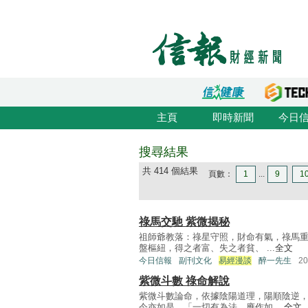
主頁
即時新聞
今日
搜尋結果
共 414 個結果
頁數：
1
...
9
1
祿馬交馳 紫微揭秘
祖師爺教落：祿星守照，財命有氣，祿馬重
盤樞紐，得之者富、失之者貧、 ...
全文
今日信報
副刊文化
易經漫談
醉一先生
2
紫微斗數 祿命解說
紫微斗數論命，依據陰陽道理，陽順陰逆
今亦如是，「一切有為法，應作如 ...
全文