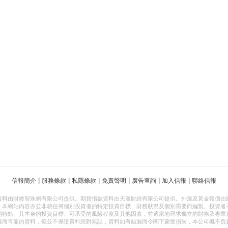
|
|
|
|
|
|
信報簡介
服務條款
私隱條款
免責聲明
廣告查詢
加入信報
聯絡信報
資料由財經智珠網有限公司提供。期貨指數資料由天滙財經有限公司提供。外滙及黃金報價由
，本網站內容亦並非就任何個別投資者的特定投資目標、財務狀況及個別需要而編製。投資者
的特點、其本身的投資目標、可承受的風險程度及其他因素，並適當地尋求獨立的財務及專業
確而可靠的資料，但並不保證資料絕對無誤，資料如有錯漏而令閣下蒙受損失，本公司概不負