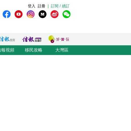
登入
註冊
|
訂閱 / 續訂
信報視頻
移民攻略
大灣區