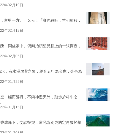
022年02月19日
展，富甲一方。」又云：「身強殺旺，羊刃駕殺，
022年02月12日
應酬，悶坐家中。偶爾抬頭望見牆上的一張揮春，
022年02月05日
為陽水，有水濕虎背之象，納音五行為金虎，金色為
022年01月22日
當空，觴而醉月，不禁神遊天外，踏步於斗牛之
文
022年01月15日
於香爐峰下，交談投契，道兄臨別更約定再敍於華
022年01月08日