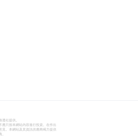
路透社提供。
不應只按本網站內容進行投資。在作出
意見。本網站及其資訊供應商竭力提供
責。