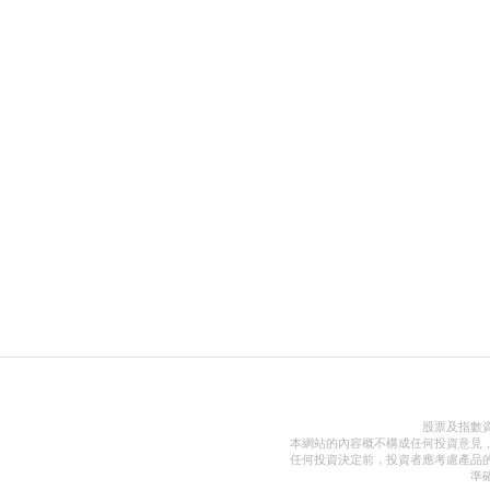
股票及指數
本網站的內容概不構成任何投資意見
任何投資決定前，投資者應考慮產品
準