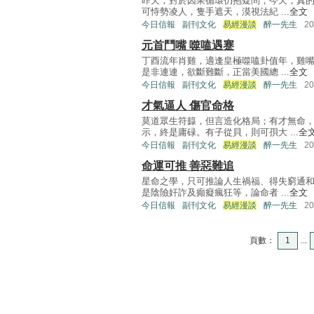
昨天，對於因果循環仍抱疑問，今天，真
可恃勢凌人，隻手遮天，漠視法紀 ...
全文
今日信報
副刊文化
易經漫談
醉一先生
2
元首鬥嘴 噬嗑遇蹇
丁酉流年肖雞，適逢皇極噬嗑卦值年，雞
是非連連，欲斷難斷，正當美國總 ...
全文
今日信報
副刊文化
易經漫談
醉一先生
2
才氣逼人 傷官命格
莫道眾生符籙，但言造化格局；有才無命
示，終是庸碌。有子從貝，則可孭大 ...
全
今日信報
副刊文化
易經漫談
醉一先生
2
命運可推 善惡難追
星命之學，只可推論人生禍福、得失窮通
是陰險奸詐及癲癡瘋狂等，論命者 ...
全文
今日信報
副刊文化
易經漫談
醉一先生
2
頁數：
1
...