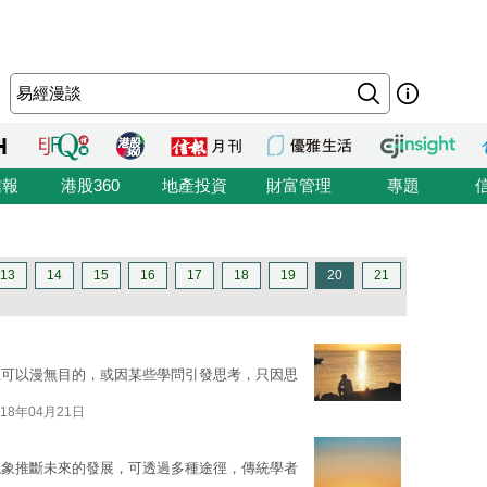
信報
港股360
地產投資
財富管理
專題
13
14
15
16
17
18
19
20
21
想可以漫無目的，或因某些學問引發思考，只因思
018年04月21日
現象推斷未來的發展，可透過多種途徑，傳統學者