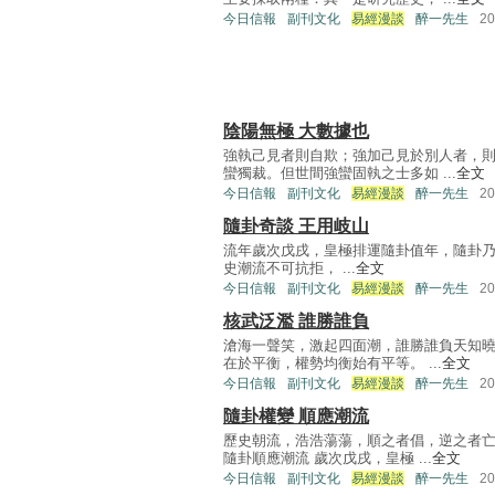
今日信報
副刊文化
易經漫談
醉一先生
2
陰陽無極 大數據也
強執己見者則自欺；強加己見於別人者，
蠻獨裁。但世間強蠻固執之士多如 ...
全文
今日信報
副刊文化
易經漫談
醉一先生
2
隨卦奇談 王用岐山
流年歲次戊戌，皇極排運隨卦值年，隨卦
史潮流不可抗拒， ...
全文
今日信報
副刊文化
易經漫談
醉一先生
2
核武泛濫 誰勝誰負
滄海一聲笑，激起四面潮，誰勝誰負天知曉
在於平衡，權勢均衡始有平等。 ...
全文
今日信報
副刊文化
易經漫談
醉一先生
2
隨卦權變 順應潮流
歷史朝流，浩浩蕩蕩，順之者倡，逆之者
隨卦順應潮流 歲次戊戌，皇極 ...
全文
今日信報
副刊文化
易經漫談
醉一先生
2