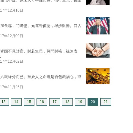
的相信不疑。原來人可率性而為、橫行無忌，甚至
017年12月16日
嘴加食嘴，鬥嘴也。元運卦值蹇，舉步艱難。口舌
017年12月09日
，皆因不見財宿。財若無貝，莫問財祿，祿無表
文
017年12月02日
和六親緣分而已。至於人之命造是否包藏禍心，或
017年11月25日
13
14
15
16
17
18
19
20
21