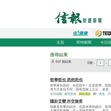
主頁
即時新聞
今日
搜尋結果
共 414 個結果
頁數：
1
...
哲學哲也 思想思也
哲學來自思想，但思想不一定是哲學。思
考方式各自不同，固有思維上之分 ...
全文
今日信報
副刊文化
易經漫談
醉一先生
2
隨卦爻變 外交無常
現象是世事的始兆，也是未來的啟示。從
主要採取兩種：其一是研究歷史， ...
全文