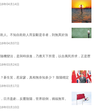
018年04月14日
則欺人。不知自欺欺人而妄斷是非者，則無異於強
018年04月07日
乃隨機變法，是與時俱進，乃應天下所需，以合萬民所求，正是歷
018年03月24日
？蒼生笑，惹寂寥，真相無奈知多少？ 陰陽穩定
018年03月17日
亡，日月盈虧，反覆陰陽，世界顛倒，禍福無常。
018年03月10日