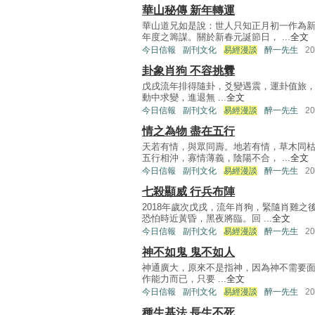
華山秘傳 新年轉運
華山道兄如是說：世人只知正月初一作為
年度之籌謀。關於新春元誕節日， ...
全文
今日信報
副刊文化
易經漫談
醉一先生
2
卦象肖狗 不容挑釁
戊戌流年排得隨卦，爻變遇震，運卦值旅
動中求變，進退無 ...
全文
今日信報
副刊文化
易經漫談
醉一先生
2
情之為物 盡在五行
天若有情，與眾同壽。地若有情，草木同
五行相沖，寡情薄義，陰陽不合， ...
全文
今日信報
副刊文化
易經漫談
醉一先生
2
七殺顯威 行兵布陣
2018年歲次戊戌，流年肖狗，緊隨肖雞
恐怕時近黃昏，黑夜將臨。回 ...
全文
今日信報
副刊文化
易經漫談
醉一先生
2
神不如鬼 鬼不如人
神通廣大，原來不是指神，因為神不需要
作能力而已，只要 ...
全文
今日信報
副刊文化
易經漫談
醉一先生
2
種生基法 長生不死