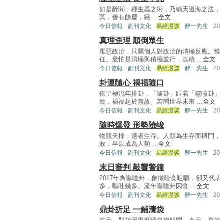
如是醉聞：種生基之術，乃瞞天過海之法
冥，善有餘慶，惡 ...
全文
今日信報
副刊文化
易經漫談
醉一先生
2
真理歪理 顛倒眾生
厭惡政治，只屬個人對政治的消極反應。
任。最怕是消極與積極並行，以積 ...
全文
今日信報
副刊文化
易經漫談
醉一先生
2
卦運隨心 禍福隨口
依皇極流年排卦，「隨卦」跟着「噬嗑卦
動，禍福起於無故。若問世界未來 ...
全文
今日信報
副刊文化
易經漫談
醉一先生
2
隨時爆發 形勢險峻
物競天擇，適者生存。人類為生存而搏鬥
敗，早以成為人類 ...
全文
今日信報
副刊文化
易經漫談
醉一先生
2
末日審判 敲響警鐘
2017年為噬嗑卦，象徵咬食咀嚼，卻又
多，嘔吐幾多。流年噬嗑卦因食 ...
全文
今日信報
副刊文化
易經漫談
醉一先生
2
鼎卦折足 一鋪清袋