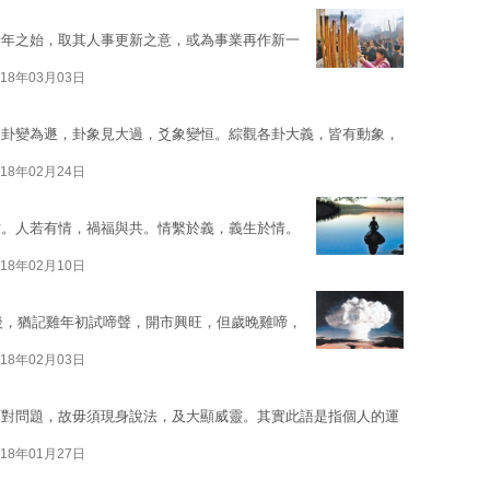
新年之始，取其人事更新之意，或為事業再作新一
018年03月03日
，卦變為遯，卦象見大過，爻象變恒。綜觀各卦大義，皆有動象，
018年02月24日
枯。人若有情，禍福與共。情繫於義，義生於情。
018年02月10日
之後，猶記雞年初試啼聲，開市興旺，但歲晚雞啼，
018年02月03日
面對問題，故毋須現身說法，及大顯威靈。其實此語是指個人的運
018年01月27日