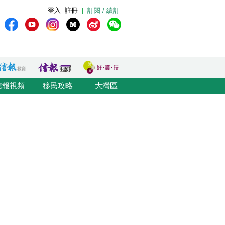
登入
註冊
|
訂閱 / 續訂
信報視頻
移民攻略
大灣區