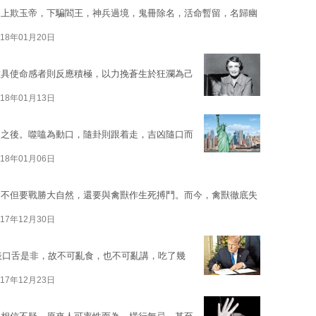
，上欺玉帝，下騙閻王，神兵過境，鬼冊除名，活命暫留，名歸幽
018年01月20日
惟具使命感者則反應積極，以力挽蒼生於狂瀾為己
018年01月13日
」之後。噬嗑為動口，隨卦則跟着走，吉凶隨口而
018年01月06日
，不但要戰勝大自然，還要與禽獸作生死搏鬥。而今，禽獸徹底失
017年12月30日
代表口舌是非，故不可亂食，也不可亂講，吃了幾
017年12月23日