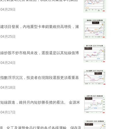
年04月29日
基建項目發展，內地重型卡車銷量維持高增長，濰
年04月25日
短線炒股不炒市格局未改，選股還是以其短線值博
年04月24日
，指數浮浮沉沉，投資者在現階段選股更須看重基
年04月18日
短線跟進，維持月內短炒勝長揸的看法。 金源米
年04月17日
於能源、化工及液態食品行業的各式各樣運輸、儲存及