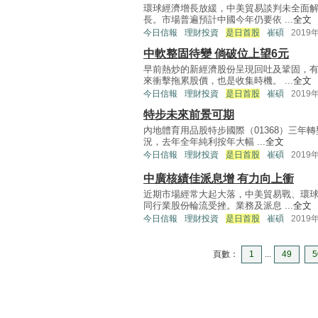
環球經濟增長放緩，中美貿易談判未全面
長。市場普遍預計中國今年仍要依 ...
全文
今日信報
理財投資
是日首股
崔碩
2019
中軟整固待變 倘破位上望6元
早前熱炒的新經濟股份呈現回吐及鞏固，
來衝擊拖累股價，也是收集時機。 ...
全文
今日信報
理財投資
是日首股
崔碩
2019
特步未來前景可期
內地體育用品股特步國際（01368）三
況，去年全年純利按年大幅 ...
全文
今日信報
理財投資
是日首股
崔碩
2019
中廣核績佳派息增 有力向上衝
近期市場經常大起大落，中美貿易戰、環
同行業股份輪流受挫。業務及派息 ...
全文
今日信報
理財投資
是日首股
崔碩
2019
頁數：
1
...
49
5