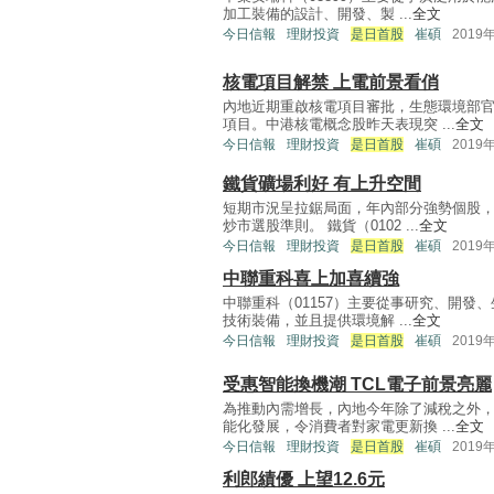
加工裝備的設計、開發、製 ...
全文
今日信報
理財投資
是日首股
崔碩
2019
核電項目解禁 上電前景看俏
內地近期重啟核電項目審批，生態環境部
項目。中港核電概念股昨天表現突 ...
全文
今日信報
理財投資
是日首股
崔碩
2019
鐵貨礦場利好 有上升空間
短期市況呈拉鋸局面，年內部分強勢個股
炒市選股準則。 鐵貨（0102 ...
全文
今日信報
理財投資
是日首股
崔碩
2019
中聯重科喜上加喜續強
中聯重科（01157）主要從事研究、開
技術裝備，並且提供環境解 ...
全文
今日信報
理財投資
是日首股
崔碩
2019
受惠智能換機潮 TCL電子前景亮麗
為推動內需增長，內地今年除了減稅之外
能化發展，令消費者對家電更新換 ...
全文
今日信報
理財投資
是日首股
崔碩
2019
利郎績優 上望12.6元