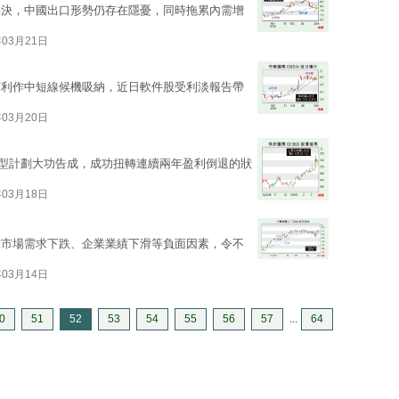
解決，中國出口形勢仍存在隱憂，同時拖累內需增
年03月21日
有利作中短線候機吸納，近日軟件股受利淡報告帶
年03月20日
年轉型計劃大功告成，成功扭轉連續兩年盈利倒退的狀
年03月18日
球市場需求下跌、企業業績下滑等負面因素，令不
年03月14日
0
51
52
53
54
55
56
57
...
64