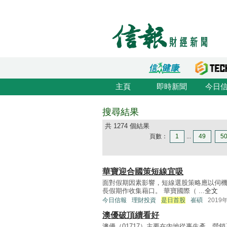
主頁
即時新聞
今日
搜尋結果
共 1274 個結果
頁數：
1
...
49
5
華寶迎合國策短線宜吸
面對假期因素影響，短線選股策略應以伺
長假期作收集藉口。 華寶國際（ ...
全文
今日信報
理財投資
是日首股
崔碩
2019
澳優破頂續看好
澳優（01717）主要在內地從事生產、營