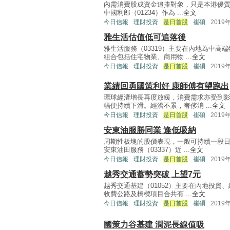
內需消費股成資金追捧對象，只是本港優質
中國利郎（01234）作為 ...
全文
今日信報
理財投資
是日首股
崔碩
2019
雅生活估值低可追落後
雅生活服務（03319）主要在內地為中
組合包括住宅物業、商用物 ...
全文
今日信報
理財投資
是日首股
崔碩
2019
業績回勇國策利好 康師傅有望跑出
環球經濟增長再度放緩，消費需求亦受到
幅便持續下滑。經濟不景，奢侈消 ...
全文
今日信報
理財投資
是日首股
崔碩
2019
安東油服勝同業 逢低吸納
周期性板塊的股價表現，一般可持續一段
安東油田服務（03337）近 ...
全文
今日信報
理財投資
是日首股
崔碩
2019
越秀交通蓄勢突破 上望7元
越秀交通基建（01052）主要在內地投
收費公路及橋樑項目合共有 ...
全文
今日信報
理財投資
是日首股
崔碩
2019
國策力谷基建 潤泥長線值吸