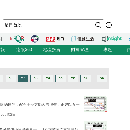
信報
港股360
地產投資
財富管理
專題
0
51
52
53
54
55
56
57
...
64
機吸納較佳，配合中央鼓勵內需消費，正好以五一
年05月02日
銷及分銷嬰幼兒營養產品，以及在荷蘭從事乳製品