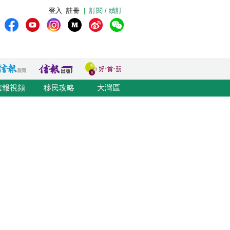
登入
註冊
|
訂閱 / 續訂
信報視頻
移民攻略
大灣區