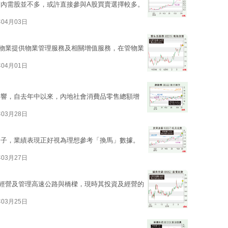
內需股並不多，或許直接參與A股買賣選擇較多。
年04月03日
高端物業提供物業管理服務及相關增值服務，在管物業
年04月01日
影響，自去年中以來，內地社會消費品零售總額增
年03月28日
日子，業績表現正好視為理想參考「換馬」數據。
年03月27日
資、經營及管理高速公路與橋樑，現時其投資及經營的
年03月25日