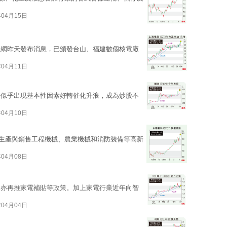
年04月15日
官網昨天發布消息，已頒發台山、福建數個核電廠
年04月11日
，似乎出現基本性因素好轉催化升浪，成為炒股不
年04月10日
發、生產與銷售工程機械、農業機械和消防裝備等高新
年04月08日
，亦再推家電補貼等政策。加上家電行業近年向智
年04月04日