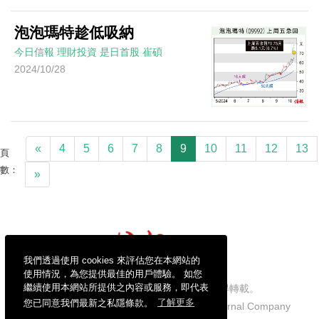
泡泡瑪特趁低吸納
今日信報
理財投資
是日首股
崔碩
2024/10/28
«
4
5
6
7
8
9
10
11
12
13
頁
數：
»
我們透過使用 cookies 來評估您在本網站的
使用情況，為您提供最佳的用戶體驗。 如您
繼續使用本網站所提供之內容或服務，即代表
信報財經新聞有限公司版權所有，不得轉載。
您已同意我們最新之私隱條款。
了解更多
Copyright © 2026 Hong Kong Economic Journal Company