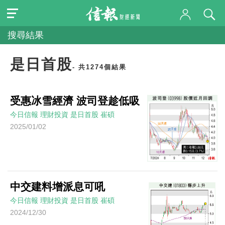
搜尋結果
是日首股
- 共1274個結果
受惠冰雪經濟 波司登趁低吸
今日信報
理財投資
是日首股
崔碩
2025/01/02
中交建料增派息可吼
今日信報
理財投資
是日首股
崔碩
2024/12/30