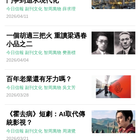
鬥爭到追求現代化
今日信報
副刊文化
智周萬物
薛求理
2026/04/11
一個胡適三把火 重讀梁遇春
小品之二
今日信報
副刊文化
智周萬物
樊善標
2026/04/04
百年老業還有牙力嗎？
今日信報
副刊文化
智周萬物
吳文芳
2026/03/28
《霍去病》短劇：AI取代傳
統影視？
今日信報
副刊文化
智周萬物
周潞鷺
2026/03/21