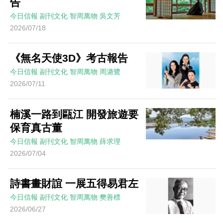
告
今日信報
副刊文化
智周萬物
吳文芳
2026/07/18
《無名天使3D》考古報告
今日信報
副刊文化
智周萬物
周潞鷺
2026/07/11
楠溪一路到甌江 開發旅遊要
保育真古董
今日信報
副刊文化
智周萬物
薛求理
2026/07/04
詩書畫財誼 一展五得易君左
今日信報
副刊文化
智周萬物
樊善標
2026/06/27