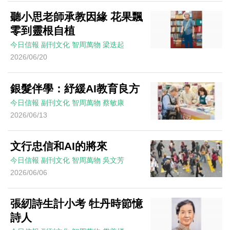
聽小思老師承教因緣 花果飄
零到靈根自植
今日信報
副刊文化
智周萬物
梁迭起
2026/06/20
銀髮伴學：紓緩AI教育良方
今日信報
副刊文化
智周萬物
蔡敏康
2026/06/13
文行忠信和AI的將來
今日信報
副刊文化
智周萬物
吳文芳
2026/06/06
張紉詩生計小考 牡丹時節憶
詩人