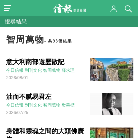
搜尋結果
智周萬物
- 共93個結果
意大利南部遊歷散記
今日信報
副刊文化
智周萬物
薛求理
2026/08/01
油而不膩易君左
今日信報
副刊文化
智周萬物
樊善標
2026/07/25
身體和靈魂之間的大頭佛廣