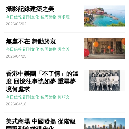
攝影記錄建築之美
今日信報
副刊文化
智周萬物
薛求理
2026/05/02
無處不在 舞動於衷
今日信報
副刊文化
智周萬物
吳文芳
2026/04/25
香港中樂團「不了情」的溫
度 回憶往事恍如夢 重尋夢
境何處求
今日信報
副刊文化
智周萬物
何順文
2026/04/18
美式商場 中國發揚 從階級