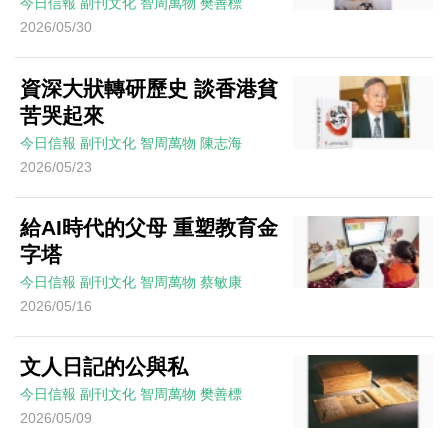
今日信報
副刊文化
智周萬物
樊善標
2026/05/30
資深大狀轉研歷史 談香港貧
苦哭起來
今日信報
副刊文化
智周萬物
陳志海
2026/05/23
給AI時代的父母 重塑教育金
字塔
今日信報
副刊文化
智周萬物
蔡敏康
2026/05/16
文人日記的公與私
今日信報
副刊文化
智周萬物
樊善標
2026/05/09