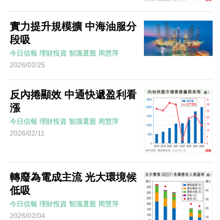
實力提升規模擴 中海油服分
段吸
今日信報
理財投資
智識選股
周慧萍
2026/02/25
反內捲顯效 中通快遞盈利看
漲
今日信報
理財投資
智識選股
周慧萍
2026/02/11
轉廢為電成主流 光大環境候
低吸
今日信報
理財投資
智識選股
周慧萍
2026/02/04