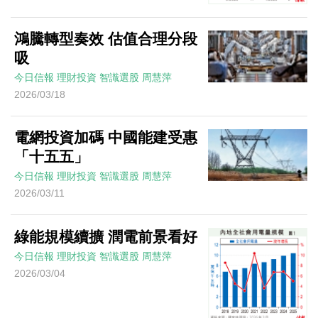
鴻騰轉型奏效 估值合理分段
吸
今日信報
理財投資
智識選股
周慧萍
2026/03/18
電網投資加碼 中國能建受惠
「十五五」
今日信報
理財投資
智識選股
周慧萍
2026/03/11
綠能規模續擴 潤電前景看好
今日信報
理財投資
智識選股
周慧萍
2026/03/04