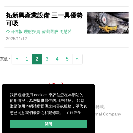
拓新興產業設備 三一具優勢
可吸
今日信報
理財投資
智識選股
周慧萍
2025/11/12
«
1
2
3
4
5
»
頁數：
我們透過使用 cookies 來評估您在本網站的
使用情況，為您提供最佳的用戶體驗。 如您
繼續使用本網站所提供之內容或服務，即代表
信報財經新聞有限公司版權所有，不得轉載。
您已同意我們最新之私隱條款。
了解更多
Copyright © 2026 Hong Kong Economic Journal Company
Limited. All rights reserved.
關閉