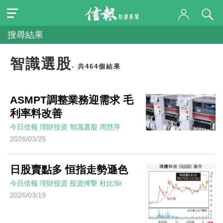
搜尋結果
智識選股
- 共464個結果
ASMPT調整業務迎需求 毛
利率料改善
今日信報
理財投資
智識選股
周慧萍
2026/03/25
日股賣點多 恒指走勢遜色
今日信報
理財投資
投資搏擊
杜比Sir
2026/03/19