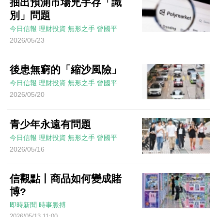
抽出預測市場兇手存「識
別」問題
今日信報
理財投資
無形之手
曾國平
2026/05/23
後患無窮的「縮沙風險」
今日信報
理財投資
無形之手
曾國平
2026/05/20
青少年永遠有問題
今日信報
理財投資
無形之手
曾國平
2026/05/16
信觀點丨商品如何變成賭
博?
即時新聞
時事脈搏
2026/05/13 11:00