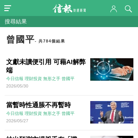
搜尋結果
曾國平
- 共784個結果
文獻未讀便引用 可藉AI解弊
端
今日信報
理財投資
無形之手
曾國平
2026/05/30
當暫時性通脹不再暫時
今日信報
理財投資
無形之手
曾國平
2026/05/27