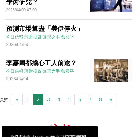
學術研究？
2026/04/09 07:00
預測市場算盡「美伊停火」
今日信報
理財投資
無形之手
曾國平
2026/04/09
李嘉圖都擔心工人前途？
今日信報
理財投資
無形之手
曾國平
2026/04/04
«
1
2
3
4
5
6
7
8
»
頁數：
我們透過使用 cookies 來評估您在本網站的