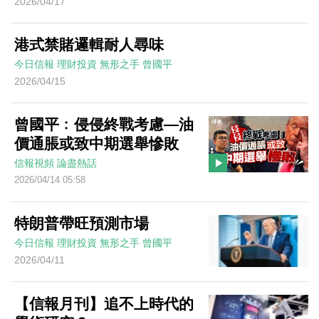
2026/04/17
港式禁賭邏輯耐人尋味
今日信報
理財投資
無形之手
曾國平
2026/04/15
曾國平﹕侵侵終戰考慮—油
價通脹或致中期選舉慘敗
信報視頻
論盡熱話
2026/04/14 05:58
特朗普帶旺預測市場
今日信報
理財投資
無形之手
曾國平
2026/04/11
【信報月刊】追不上時代的