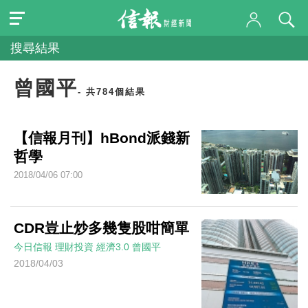
搜尋結果
曾國平
- 共784個結果
【信報月刊】hBond派錢新
哲學
2018/04/06 07:00
CDR豈止炒多幾隻股咁簡單
今日信報
理財投資
經濟3.0
曾國平
2018/04/03