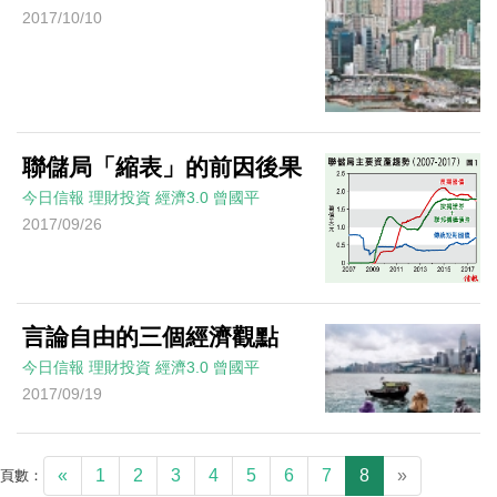
2017/10/10
聯儲局「縮表」的前因後果
今日信報
理財投資
經濟3.0
曾國平
2017/09/26
言論自由的三個經濟觀點
今日信報
理財投資
經濟3.0
曾國平
2017/09/19
«
1
2
3
4
5
6
7
8
»
頁數：