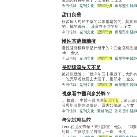
近她終於待不住了，出現在 ...
全文
今日信報
副刊文化
望聞問切
嚴耀堅中醫師
甜口良藥
很多病人對於中藥的印象都是苦的。其實
的，鹹的都有。 其實在不同的症 ...
全文
今日信報
副刊文化
望聞問切
嚴耀堅中醫師
慢性苔蘚樣糠疹
慢性苔蘚樣糠疹是什麼來的？完全沒有聽過。英文全名
ch ...
全文
今日信報
副刊文化
望聞問切
嚴耀堅中醫師
長期腹瀉先天不足
彼得跟我說：「我今年五十幾歲了，大約
一吃完早餐就要去大便了。腹部永 ...
全文
今日信報
副刊文化
望聞問切
嚴耀堅中醫師
視像看中醫利多於弊？
... 機會。 中醫一貫強調
望聞問切
，須四診
診與切診則無法做到。厲害如傳說 ...
全文
今日信報
副刊文化
醫師筆記
謝彩雲中醫師
考完試就生蛇
Leon在朋友帶領下來到診室，他說：「
兒痛，右側頸部又有痛，一直 ...
全文