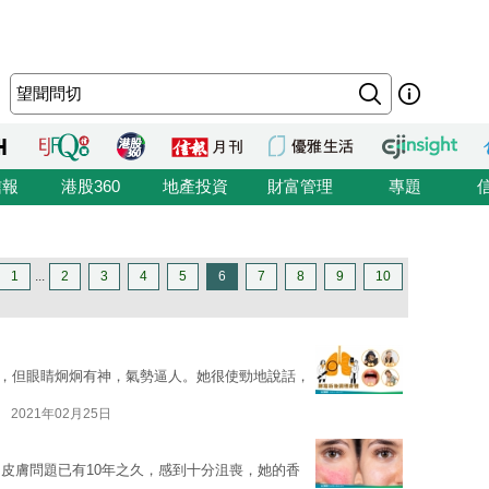
信報
港股360
地產投資
財富管理
專題
1
...
2
3
4
5
6
7
8
9
10
瘦弱，但眼睛炯炯有神，氣勢逼人。她很使勁地說話，
2021年02月25日
皮膚問題已有10年之久，感到十分沮喪，她的香