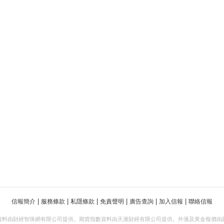
|
|
|
|
|
|
信報簡介
服務條款
私隱條款
免責聲明
廣告查詢
加入信報
聯絡信報
資料由財經智珠網有限公司提供。期貨指數資料由天滙財經有限公司提供。外滙及黃金報價由