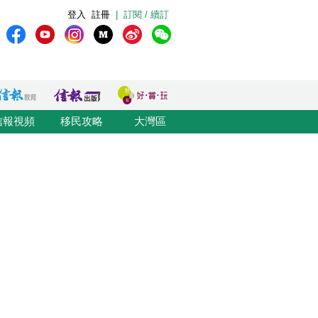
登入
註冊
|
訂閱 / 續訂
信報視頻
移民攻略
大灣區