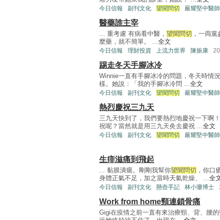
今日信報
副刊文化
望聞問切
嚴耀堅中醫師
醫藥誰主宰
... 重考慮 有病看中醫，
望聞問切
，一両黨
麼藥，就不簡單。 ...
全文
今日信報
理財投資
上流力世界
陳振康
2
踢走冬天手腳冰冷
Winnie一直有手腳冰冷的問題，冬天時
樣。她說：「我的手腳冰冷問 ...
全文
今日信報
副刊文化
望聞問切
嚴耀堅中醫師
熱烈慶祝三九天
三九天快到了，我們要熱烈地慶祝一下啊
祝呢？當然就是用三九天灸去慶祝 ...
全文
今日信報
副刊文化
望聞問切
嚴耀堅中醫師
生痱滋痛到飛起
... 黏膜潰瘍。剛剛我幫你
望聞問切
，你口
身體正氣不足，加之當時天氣乾燥、 ...
全
今日信報
副刊文化
懸壺手記
林小珊博士
Work from home頸連鎖骨痛
Gigi在疫情之前一直有來治療頸、背、