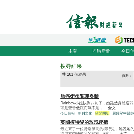
主頁
即時新聞
今日
搜尋結果
共 181 個結果
頁數：
肺癌術後調理身體
Rainbow小姐快到八旬了，她雖然身體
可是聲音低沉而氣不足， ...
全文
今日信報
副刊文化
望聞問切
嚴耀堅中醫師
英國模特兒的玫瑰痤瘡
最近來了一位特別漂亮的模特兒，她說她的
港男友帶她來我的診室，她說： ...
全文