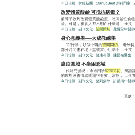
今日信報
財經新聞
StartupBeat 創科鬥室
改變體質酸鹼 可抵抗病毒？
前陣子收到改變體質酸鹼度、吃高鹼性食
音。可是，很多人都不明白什麼是 ...
全文
今日信報
副刊文化
望聞問切
嚴耀堅中醫師
身心意義學──大成教練學
... 問/行動，類似中醫的
望聞問切
。 老米
部分時間也在場上堂或當小組助手 ...
全文
今日信報
副刊文化
健康專題
陳國禧醫生
瘟疫圍城 不坐困愁城
... 代研究發現，通過四診
望聞問切
、辨證
的確對改善情緒問題很有效，當然， ...
全
今日信報
副刊文化
藥到病除
許懿清中醫師
頁數：