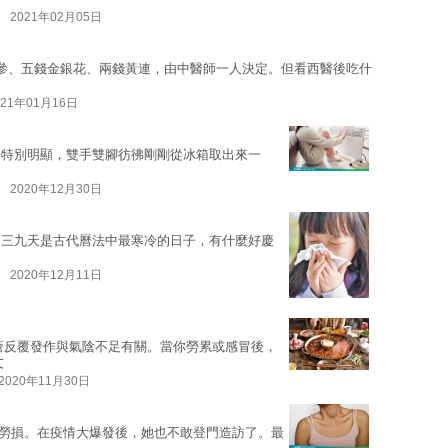
2021年02月05日
參、五錢金銀花、兩錢黃連，由中醫師一人決定。但看西醫後吃什
021年01月16日
情況特別明顯，雙手雙腳彷彿剛剛從冰箱取出來一
2020年12月30日
！三九天是古代曆法中最寒冷的日子，有什麼好慶
2020年12月11日
瘡反覆發作與氣陰不足有關。當你勞累或感冒後，
文
2020年11月30日
腰的勞損。在疫情大爆發後，她也不敢登門造訪了。最