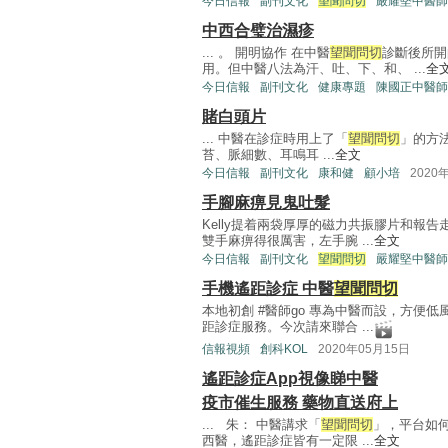
今日信報
副刊文化
望聞問切
嚴耀堅中醫師
中西合璧治濕疹
... 。 開明協作 在中醫
望聞問切
診斷後所開
用。但中醫八法為汗、吐、下、和、 ...
全
今日信報
副刊文化
健康專題
陳國正中醫師
賭白頭片
... 中醫在診症時用上了「
望聞問切
」的方
苔、脈細數、耳鳴耳 ...
全文
今日信報
副刊文化
康和健
顧小培
2020
手腳麻痹見鬼吐髮
Kelly提着兩袋厚厚的磁力共振膠片和報
雙手麻痹得很厲害，左手腕 ...
全文
今日信報
副刊文化
望聞問切
嚴耀堅中醫師
手機遙距診症 中醫
望聞問切
本地初創 #醫師go 專為中醫而設，方便
距診症服務。今次請來聯合 ...
信報視頻
創科KOL
2020年05月15日
遙距診症App視像睇中醫
疫市催生服務 藥物直送府上
... 朱： 中醫講求「
望聞問切
」，平台如何
西醫，遙距診症皆有一定限 ...
全文