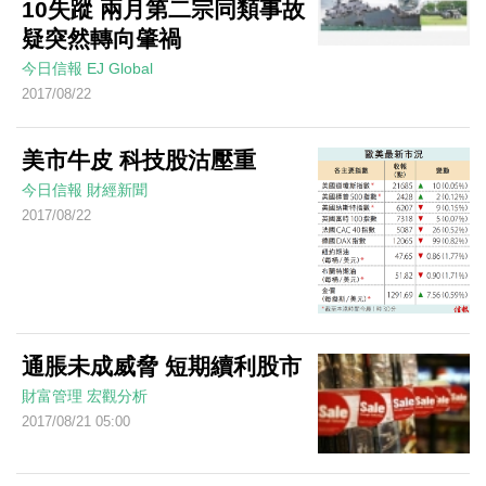
10失蹤 兩月第二宗同類事故
疑突然轉向肇禍
今日信報
EJ Global
2017/08/22
美市牛皮 科技股沽壓重
今日信報
財經新聞
2017/08/22
通脹未成威脅 短期續利股市
財富管理
宏觀分析
2017/08/21 05:00