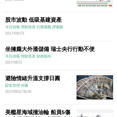
股市波動 低吸基建資產
今日信報
理財投資
行業微觀
譚家駿
2017/08/23
坐擁龐大外滙儲備 瑞士央行行動不便
今日信報
理財投資
財經路向
2017/08/23
避險情緒升溫支撐日圓
財富管理
外匯
2017/08/22 06:00
美艦星海域撞油輪 船員5傷