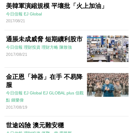
美韓軍演縮規模 平壤批「火上加油」
今日信報
EJ Global
2017/08/21
通脹未成威脅 短期續利股市
今日信報
理財投資
理財方略
陳致強
2017/08/21
金正恩「神器」在手 不易降
服
今日信報
EJ Global
EJ GLOBAL plus 信觀
點
鍾樂偉
2017/08/19
世途凶險 澳元難安穩