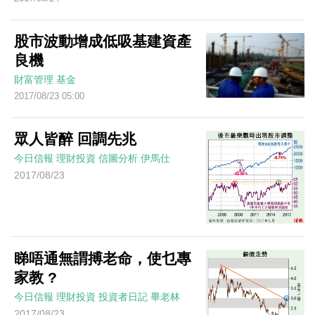
股市波動增成低吸基建資產
良機
財富管理
基金
2017/08/23 05:00
眾人皆醉 回調先兆
今日信報
理財投資
信圖分析
伊馬仕
2017/08/23
睇唔通無謂搏老命，使乜專
家教 ?
今日信報
理財投資
投資者日記
畢老林
2017/08/23