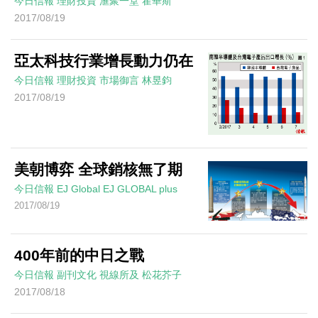
今日信報
理財投資
滙聚一堂
霍華斯
2017/08/19
亞太科技行業增長動力仍在
今日信報
理財投資
市場御言
林昱鈞
2017/08/19
美朝博弈 全球銷核無了期
今日信報
EJ Global
EJ GLOBAL plus
2017/08/19
400年前的中日之戰
今日信報
副刊文化
視線所及
松花芥子
2017/08/18