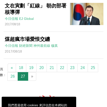
文在寅劃「紅線」 朝勿部署
核導彈
今日信報
EJ Global
2017/08/18
煤超瘋市場愛恨交纏
今日信報
財經新聞
神州最前線
穆真
2017/08/18
«
18
19
20
21
22
23
24
25
頁
數：
26
27
»
我們透過使用 cookies 來評估您在本網站的