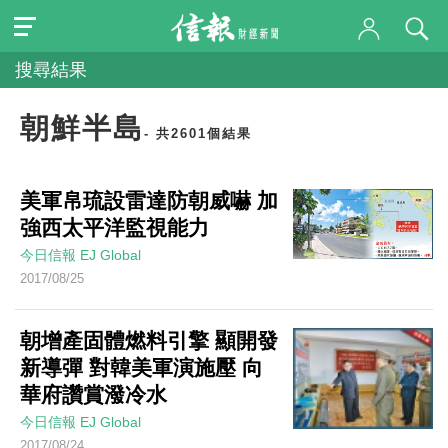
搜尋結果
朝鮮半島
- 共2601個結果
美軍帛琉設雷達防朝威嚇 加
強西太平洋監視能力
今日信報
EJ Global
2017/08/25
朝增產固體燃料引擎 顯開發
新導彈 對韓美軍演施壓 向
華府讚賞潑冷水
今日信報
EJ Global
2017/08/24