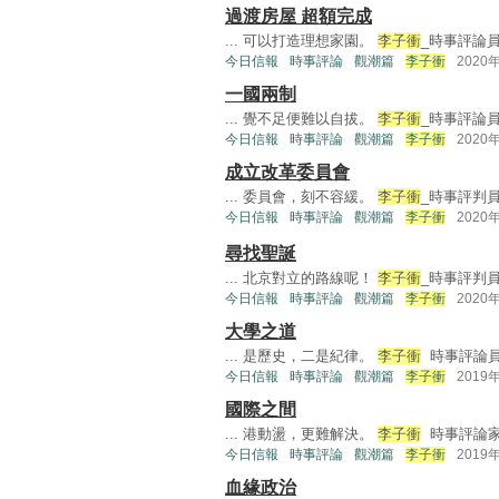
過渡房屋 超額完成
... 可以打造理想家園。
李子衝
_時事評論員 
今日信報
時事評論
觀潮篇
李子衝
2020
一國兩制
... 覺不足便難以自拔。
李子衝
_時事評論員 
今日信報
時事評論
觀潮篇
李子衝
2020
成立改革委員會
... 委員會，刻不容緩。
李子衝
_時事評判員 
今日信報
時事評論
觀潮篇
李子衝
2020
尋找聖誕
... 北京對立的路線呢！
李子衝
_時事評判員 (
今日信報
時事評論
觀潮篇
李子衝
2020
大學之道
... 是歷史，二是紀律。
李子衝
時事評論員 
今日信報
時事評論
觀潮篇
李子衝
2019
國際之間
... 港動盪，更難解決。
李子衝
時事評論家 .
今日信報
時事評論
觀潮篇
李子衝
2019
血緣政治