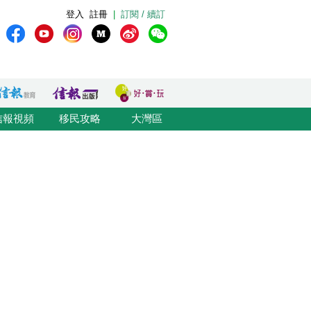
登入
註冊
|
訂閱 / 續訂
信報視頻
移民攻略
大灣區