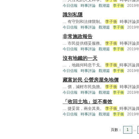
今日信報
時事評論
觀潮篇
李子衝
2019
識別私隱
... 有守則和法律限制。
李子衝
時事評論員 
今日信報
時事評論
觀潮篇
李子衝
2019
非常施政報告
... 市民提供穩妥服務。
李子衝
時事評論員 
今日信報
時事評論
觀潮篇
李子衝
2019
沒有地鐵的一天
... ，地鐵何時息干戈。
李子衝
_時事評論員 
今日信報
時事評論
觀潮篇
李子衝
2019
藏富於民 公營房屋免地價
... 價，減輕市民負擔。
李子衝
時事評論員 
今日信報
時事評論
觀潮篇
李子衝
2019
「收回土地」並不奏效
... 捷妥當，兩全其美。
李子衝
_時事評論員 
今日信報
時事評論
觀潮篇
李子衝
2019
頁數：
1
...