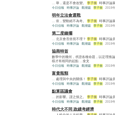
... 舉，還是不會改變。
李子衝
時事評論家 
今日信報
時事評論
觀潮篇
李子衝
2019
明年立法會選戰
... 依，變動絕不為奇。
李子衝
時事評論家 
今日信報
時事評論
觀潮篇
李子衝
2019
第二度鐘擺
... 北京會否坐視不理？
李子衝
時事評論員 
今日信報
時事評論
觀潮篇
李子衝
2019
協商特首
數學中的幾何，求證各種命題，以定理推
樣才有相同的起點 ...
全文
今日信報
時事評論
觀潮篇
李子衝
2019
富貴瓶頸
... 處理與中央的關係！
李子衝
時事評論員 
今日信報
時事評論
觀潮篇
李子衝
2019
點算區議會
... 的影響。謹之慎之。
李子衝
時事評論員 
今日信報
時事評論
觀潮篇
李子衝
2019
時代大不同 政績考經濟
... 人性化的人文科學。
李子衝
時事評論員 