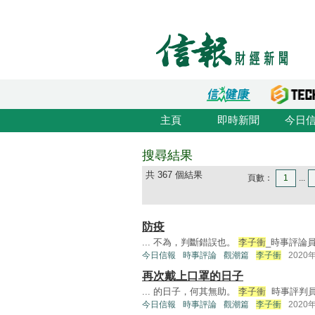
主頁
即時新聞
今日
搜尋結果
共 367 個結果
頁數：
1
...
防疫
... 不為，判斷錯誤也。
李子衝
_時事評論員 
今日信報
時事評論
觀潮篇
李子衝
2020
再次戴上口罩的日子
... 的日子，何其無助。
李子衝
時事評判員 .
今日信報
時事評論
觀潮篇
李子衝
2020