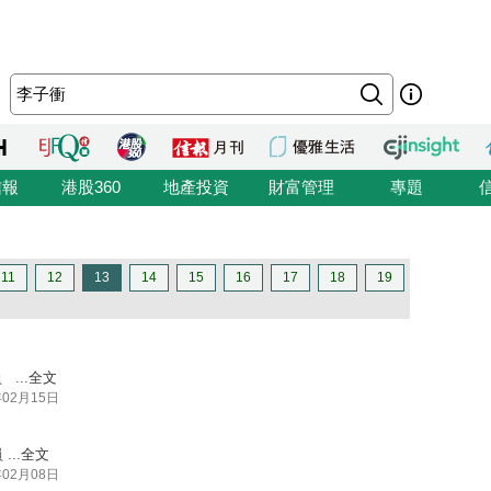
信報
港股360
地產投資
財富管理
專題
11
12
13
14
15
16
17
18
19
...
全文
年02月15日
..
全文
年02月08日