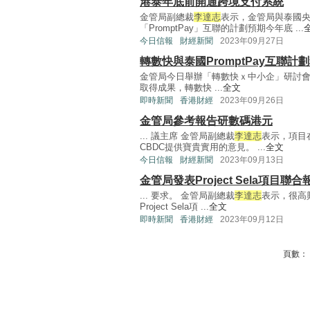
港泰年底前開通跨境支付系統
金管局副總裁
李達志
表示，金管局與泰國
「PromptPay」互聯的計劃預期今年底 ...
今日信報
財經新聞
2023年09月27日
轉數快與泰國PromptPay互聯計
金管局今日舉辦「轉數快ｘ中小企」研討
取得成果，轉數快 ...
全文
即時新聞
香港財經
2023年09月26日
金管局參考報告研數碼港元
... 議主席 金管局副總裁
李達志
表示，項目
CBDC提供寶貴實用的意見。 ...
全文
今日信報
財經新聞
2023年09月13日
金管局發表Project Sela項目聯合
... 要求。 金管局副總裁
李達志
表示，很高
Project Sela項 ...
全文
即時新聞
香港財經
2023年09月12日
頁數：