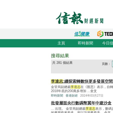
主頁
即時新聞
今日
搜尋結果
共 281 個結果
頁數：
李達志
:續探索轉數快更多發展空
金管局副總裁
李達志
在《匯思》表示，自轉
2018年底的200萬多增加 ...
全文
即時新聞
香港財經
2024年03月27日
批發層面央行數碼幣冀年中建沙盒
... 出現。 金管局副總裁
李達志
表示，數碼
的應用愈來愈多，所以該局要着手 ...
全文