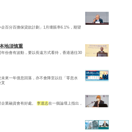
企百分百擔保貸款計劃」1月壞賬率6.1%，期望
資本地須慎重
同年份會有波動，要以長遠方式看待，香港過往30
使未來一年債息回落，亦不會降至以往「零息水
全文
對企業融資會有好處。
李達志
在一個論壇上指出，