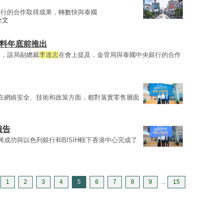
央行的合作取得成果，轉數快與泰國
全文
劃料年底前推出
會，該局副總裁
李達志
在會上提及，金管局與泰國中央銀行的合作
在網絡安全、技術和政策方面，都對落實零售層面
報告
興成功與以色列銀行和BISIH轄下香港中心完成了
1
2
3
4
5
6
7
8
9
...
15