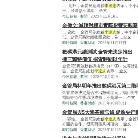
... 此外，金管局副總裁
李達志
表示，中小
平，另還息不還本 ...
全文
今日信報
要聞
2023年11月18日
余偉文:減辣對樓市實際影響要觀察
... 貸款。 金管局副總裁
李達志
稱，中小企
低。金管局將陸續收回貸款，希 ...
全文
即時新聞
香港財經
2023年11月17日
數碼港元續測試 金管未決定推出
擁三獨特價值 探索時間以年計
金管局5月啟動數碼港元（eHKD）先導
告。金管局副總裁
李達志
表示 ...
全文
今日信報
要聞
2023年10月31日
金管局料明年推出數碼港元第二階
金管局未決定是否推出數碼港元，預計明
需時等待生態環境成熟，不是單一 ...
全文
即時新聞
香港財經
2023年10月30日
金管局與5大學簽備忘錄 促進央行
... 容性。 金管局副總裁
李達志
表示，金管
方面的合作。很高興能夠與頂尖 ...
全文
即時新聞
香港財經
2023年10月20日