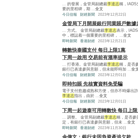
... 的發展，金管局副總裁
李達志
稱，IA
要的里程碑，期 ...
全文
今日信報
財經新聞
2023年12月22日
金管局下月開展銀行同業賬戶數據
... 方式。 金管局副總裁
李達志
表示，IA
中，標誌着一個重要的里程碑， ...
全文
即時新聞
香港財經
2023年12月21日
轉數快泰國支付 每日上限1萬
下周一啟用 交易前有滙率提示
... 打香港。金管局副總裁
李達志
稱，是否
銀行已表達參與意願，但未能即時加 ...
全
今日信報
財經新聞
2023年12月01日
即時扣賬 先核實資料免受騙
電子支付愈趨成熟和方便，但亦不時爆出
李達志
指出，由於 ...
全文
今日信報
財經新聞
2023年12月01日
下周一起遊泰可用轉數快 每日上限
... 調整。 金管局副總裁
李達志
稱，是否參
定，有銀行已表達參與意願，但未 ...
全文
即時新聞
香港財經
2023年11月30日
余偉文：銀行未因負資產追欠款