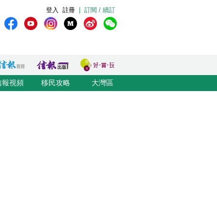
登入
註冊
|
訂閱 / 續訂
信報視頻
移民攻略
大灣區