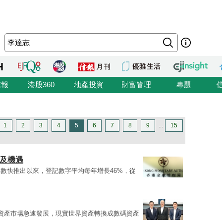
信報
港股360
地產投資
財富管理
專題
1
2
3
4
5
6
7
8
9
...
15
間及機遇
數快推出以來，登記數字平均每年增長46%，從
資產市場急速發展，現實世界資產轉換成數碼資產