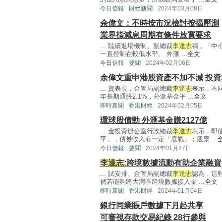
今日信報
財經新聞
2024年03月08日
余偉文：不時按市況檢討按揭壓測
業界指減息周期有條件放寬要求
... 陸續退場機制。副總裁
李達志
稱，「中小
一直控制在較低水平。 外滙 ...
全文
今日信報
要聞
2024年02月06日
余偉文重申港股資產不加不減 投
... 資表現，金管局副總裁
李達志
表示，不
年長期通脹2.1%，外滙基金平 ...
全文
即時新聞
香港財經
2024年02月05日
環球股債勁 外滙基金賺2127億
... 金投資辦公室行政總裁
李達志
表示，即
平」，債券收入有一定「底氣」；股票 ...
今日信報
要聞
2024年01月27日
李達志
:跨境數據流動有助企業融資
... 試安排。金管局副總裁
李達志
認為，這
倘若能夠將大灣區跨境數據接入金 ...
全文
即時新聞
香港財經
2024年01月04日
銀行同業賬戶數據下月起共享
可審視存款交易紀錄 28行參與