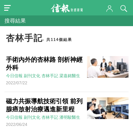
搜尋結果
杏林手記
- 共114個結果
手術內外的杏林路 剖析神經
外科
今日信報
副刊文化
杏林手記
梁嘉銘醫生
2022/07/22
磁力共振導航技術引領 前列
腺癌放射治療邁進新里程
今日信報
副刊文化
杏林手記
潘明駿醫生
2022/06/24