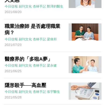
今日信報
副刊文化
杏林手記
鄭澤鈞醫生
2021/08/20
職業治療師 是否處理職業
病？
今日信報
副刊文化
杏林手記
梁偉邦
2021/07/23
醫療界的「多啦A夢」
今日信報
副刊文化
杏林手記
梁永健
2021/06/25
隱形殺手──高血壓
今日信報
副刊文化
杏林手記
張宇醫生
2021/05/28