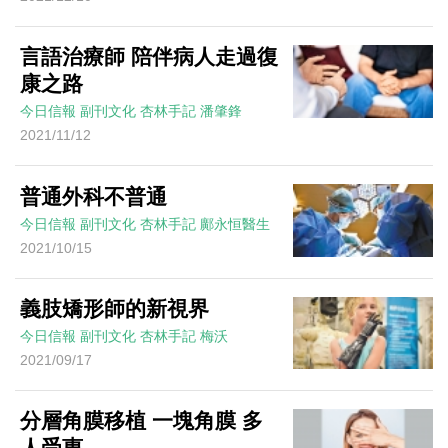
言語治療師 陪伴病人走過復
康之路
今日信報
副刊文化
杏林手記
潘肇鋒
2021/11/12
普通外科不普通
今日信報
副刊文化
杏林手記
鄺永恒醫生
2021/10/15
義肢矯形師的新視界
今日信報
副刊文化
杏林手記
梅沃
2021/09/17
分層角膜移植 一塊角膜 多
人受惠