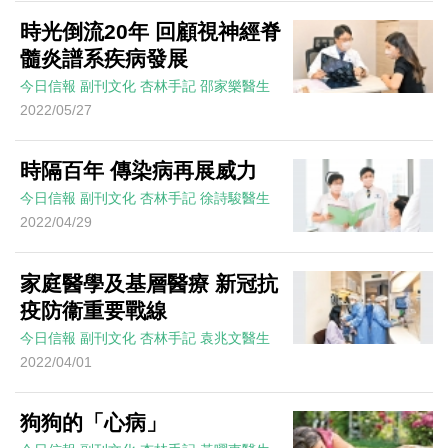
時光倒流20年 回顧視神經脊
髓炎譜系疾病發展
今日信報
副刊文化
杏林手記
邵家樂醫生
2022/05/27
時隔百年 傳染病再展威力
今日信報
副刊文化
杏林手記
徐詩駿醫生
2022/04/29
家庭醫學及基層醫療 新冠抗
疫防衞重要戰線
今日信報
副刊文化
杏林手記
袁兆文醫生
2022/04/01
狗狗的「心病」