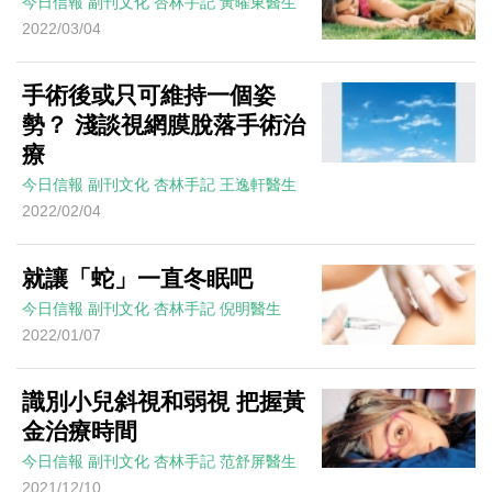
今日信報
副刊文化
杏林手記
黃曜東醫生
2022/03/04
手術後或只可維持一個姿
勢？ 淺談視網膜脫落手術治
療
今日信報
副刊文化
杏林手記
王逸軒醫生
2022/02/04
就讓「蛇」一直冬眠吧
今日信報
副刊文化
杏林手記
倪明醫生
2022/01/07
識別小兒斜視和弱視 把握黃
金治療時間
今日信報
副刊文化
杏林手記
范舒屏醫生
2021/12/10