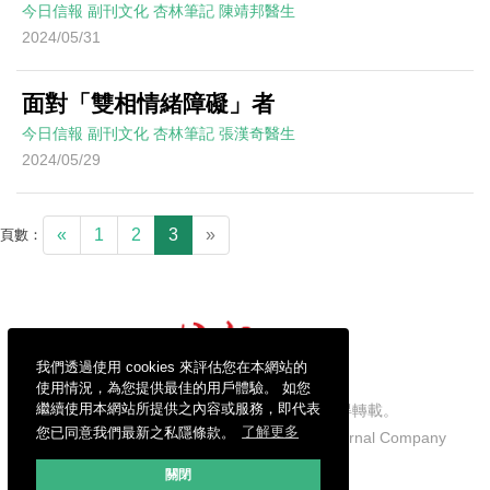
今日信報
副刊文化
杏林筆記
陳靖邦醫生
2024/05/31
面對「雙相情緒障礙」者
今日信報
副刊文化
杏林筆記
張漢奇醫生
2024/05/29
«
1
2
3
»
頁數：
我們透過使用 cookies 來評估您在本網站的
使用情況，為您提供最佳的用戶體驗。 如您
繼續使用本網站所提供之內容或服務，即代表
信報財經新聞有限公司版權所有，不得轉載。
您已同意我們最新之私隱條款。
了解更多
Copyright © 2026 Hong Kong Economic Journal Company
Limited. All rights reserved.
關閉