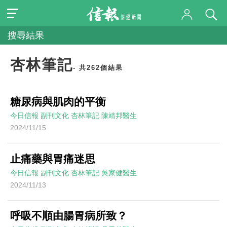
搜尋結果
杏林筆記
- 共262個結果
糖尿病與肌肉的平衡
今日信報
副刊文化
杏林筆記
陳靖邦醫生
2024/11/15
止痛藥與胃痛迷思
今日信報
副刊文化
杏林筆記
吳家健醫生
2024/11/13
呼吸不順由腸胃病所致？