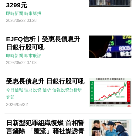
3299元
即時新聞
時事脈搏
2026/05/22 03:28
EJFQ信析丨受惠長債息升
日銀行股可吼
即時新聞
即巿股評
2026/05/22 07:08
受惠長債息升 日銀行股可吼
今日信報
理財投資
信析
信報投資分析研
究部
2026/05/22
日新型犯罪組織復燃 首相誓
言鏟除 「匿流」藉社媒誘青