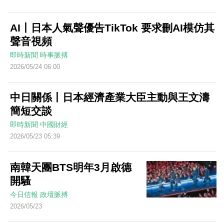
AI丨日本人氣聲優告TikTok 要求刪AI模仿其
聲音視頻
即時新聞
時事脈搏
2026/05/24 06:00
中日關係丨日本經濟產業大臣主動與王文濤
簡短交談
即時新聞
中國財經
2026/05/23 05:39
南韓天團BTS明年3月啟德
開騷
今日信報
政壇脈搏
2026/05/23