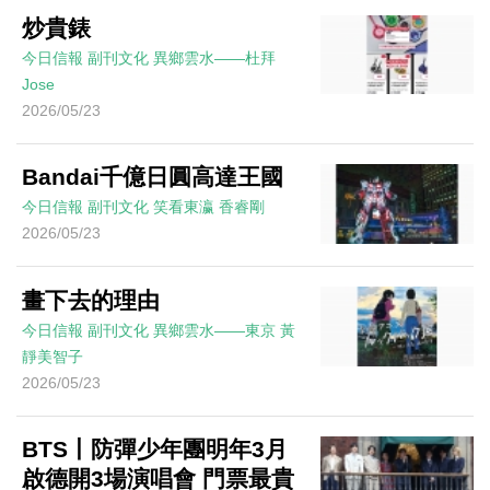
炒貴錶
今日信報
副刊文化
異鄉雲水——杜拜
Jose
2026/05/23
Bandai千億日圓高達王國
今日信報
副刊文化
笑看東瀛
香睿剛
2026/05/23
畫下去的理由
今日信報
副刊文化
異鄉雲水——東京
黃
靜美智子
2026/05/23
BTS丨防彈少年團明年3月
啟德開3場演唱會 門票最貴