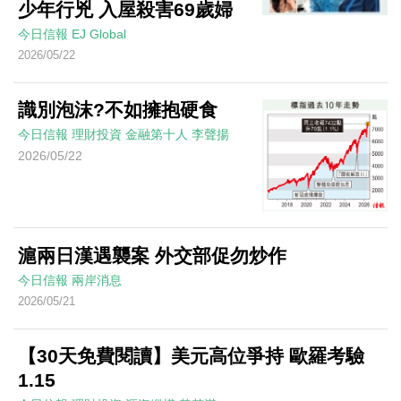
少年行兇 入屋殺害69歲婦
今日信報
EJ Global
2026/05/22
識別泡沫?不如擁抱硬食
今日信報
理財投資
金融第十人
李聲揚
2026/05/22
滬兩日漢遇襲案 外交部促勿炒作
今日信報
兩岸消息
2026/05/21
【30天免費閱讀】美元高位爭持 歐羅考驗
1.15