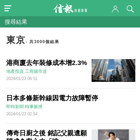
搜尋結果
東京
- 共3000個結果
港商廈去年裝修成本增2.3%
地產投資
工商舖市道
2024/01/23 06:51
日本多條新幹線因電力故障暫停
即時新聞
時事脈搏
2024/01/23 02:54
傳奇日廚之後 銘記父親遺願