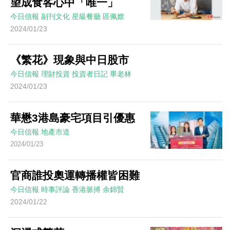
望成食客心中「唯一」
今日信報
副刊文化
星級餐廳
區佩嫦
2024/01/23
《繁花》現象與中日股市
今日信報
理財投資
投資者日記
畢老林
2024/01/23
華懋3港島豪宅項目引優惠
今日信報
地產市道
2024/01/23
官商誰投奧運轉播權皆困難
今日信報
時事評論
香港脈搏
余錦賢
2024/01/22