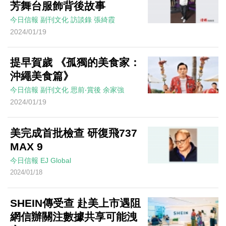
芳舞台服飾背後故事
今日信報
副刊文化
訪談錄
張綺霞
2024/01/19
提早賀歲 《孤獨的美食家：
沖繩美食篇》
今日信報
副刊文化
思前‧賞後
余家強
2024/01/19
美完成首批檢查 研復飛737
MAX 9
今日信報
EJ Global
2024/01/18
SHEIN傳受查 赴美上市遇阻
網信辦關注數據共享可能洩