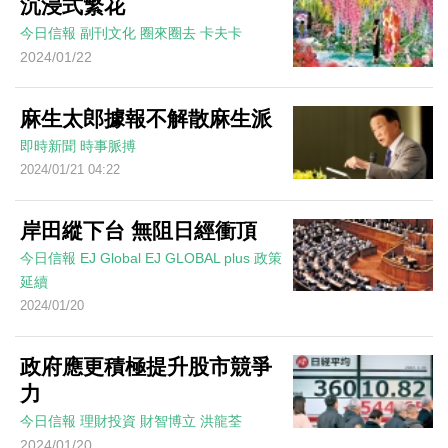
沉浸式繁花
今日信報
副刊文化
圈來圈去
卡夫卡
2024/01/22
麻生太郎據報不解散麻生派
即時新聞
時事脈搏
2024/01/21 04:22
岸田縱下台 無阻日經衝頂
今日信報
EJ Global
EJ GLOBAL plus 政策
延續
2024/01/20
政府應更積極提升股市競爭
力
今日信報
理財投資
財智博立
洪龍荃
2024/01/20