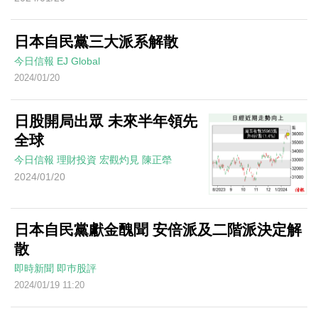
日本自民黨三大派系解散
今日信報
EJ Global
2024/01/20
日股開局出眾 未來半年領先
全球
今日信報
理財投資
宏觀灼見
陳正犖
2024/01/20
日本自民黨獻金醜聞 安倍派及二階派決定解
散
即時新聞
即巿股評
2024/01/19 11:20