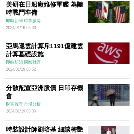
美研在日船廠維修軍艦 為隨
時戰鬥準備
即時新聞
時事脈搏
2024/01/19 05:33
亞馬遜雲計算斥1191億建雲
計算基礎設施
即時新聞
國際財經
2024/01/19 03:52
分散配置亞洲股債 日印存機
會
財富管理
市場分析
2024/01/19 05:00
時裝設計師劉培基 細談梅艷