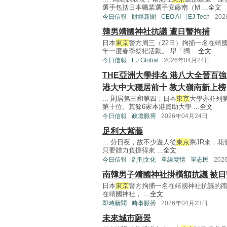
選手包括日本職業選手安藤南（M ...
全文
今日信報
財經新聞
CEO AI⎹ EJ Tech
20
韓男靖國神社抗議 遭日警拘捕
日本
東京
警方周三（22日）拘捕一名在靖
年一度春季祭祀活動。 舉「獨 ...
全文
今日信報
EJ Global
2026年04月24日
THE亞洲大學排名 港八大全晉百強
港大中大穩居前十 教大嶺南新上榜
... 則居第三和第四；日本
東京
大學亦並列
第十位。其餘6家本港資助大學 ...
全文
今日信報
政壇脈搏
2026年04月24日
足利大紫藤
... 分日夜，故不少遊人從
東京
乘JR來，
只要體力負擔得來 ...
全文
今日信報
副刊文化
單線雙情
單志民
202
南韓男子靖國神社掛橫額抗議 被日
日本
東京
警方拘捕一名在靖國神社抗議的南
在靖國神社， ...
全文
即時新聞
時事脈搏
2026年04月23日
未來城市願景