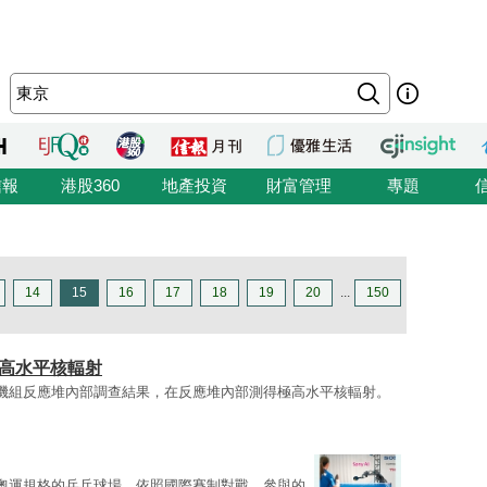
信報
港股360
地產投資
財富管理
專題
14
15
16
17
18
19
20
...
150
極高水平核輻射
機組反應堆內部調查結果，在反應堆內部測得極高水平核輻射。
奧運規格的乒乓球場，依照國際賽制對戰。參與的