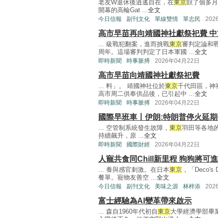
老友W退休後逍遙自在，在
東京
獃了個多月
開幕的高輪Gat ...
全文
今日信報
副刊文化
單線雙情
單志民
202
高市早苗再向靖國神社獻祭祀費 
... 級戰犯翻案，進而挑戰
東京
審判定論和
周年。這場審判判定了日本軍國 ...
全文
即時新聞
時事脈搏
2026年04月22日
高市早苗向靖國神社獻祭祀費
... 料」。 靖國神社位於
東京
千代田區，神
高市周二供奉供品後，已引起中 ...
全文
即時新聞
時事脈搏
2026年04月22日
國際早班車丨伊朗:特朗普停火延期
... 空管制系統發生故障，
東京
羽田等各地的
持續飆升，原 ...
全文
即時新聞
國際財經
2026年04月22日
人寵共食同Chill新里程 狗狗將可
... 養與感官刺激。在日本
東京
，「Deco'
餐單。寵物友善空 ...
全文
今日信報
副刊文化
美味之源
林梓添
202
富士經驗為AI變革帶來啟示
... 森自1960年代初自
東京
大學經濟學部畢