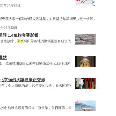
026年04月22日
與千葉大學一個聯合研究告訴我，如果堅持每星期至少煮一頓飯，
6年04月22日
誤 1.4萬旅客受影響
統發生故障，
東京
羽田等各地的機場接連有航班取
港站
爾。 歌迷推測或因近來中日關係緊張 近日倖田未
 北京強烈抗議提嚴正交涉
周年，令人憤慨的是，80年後的今天，臭名昭着的
25小時 航班追蹤應用程式「飛常準」前日顯示，當