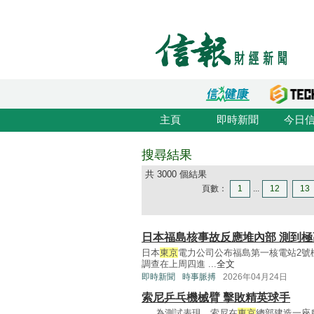
主頁
即時新聞
今日
搜尋結果
共 3000 個結果
頁數：
1
...
12
13
日本福島核事故反應堆內部 測到
日本
東京
電力公司公布福島第一核電站2號
調查在上周四進 ...
全文
即時新聞
時事脈搏
2026年04月24日
索尼乒乓機械臂 擊敗精英球手
... 為測試表現，索尼在
東京
總部建造一座