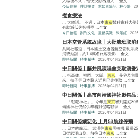
入職後不久，他便突顯出過人 ...
全文
今日信報
理財投資
求知者筆記
林少陽
2
煮食療法
... 太離譜。 不過，日本
東京
醫科齒科大學
有助減低失智機率 ...
全文
今日信報
副刊文化
麗都美識
陳頌紅
202
日本空管系統故障丨大批航班取消延
共同社報道，日本國土交通省航空管制系
消或延誤，約1.4萬名旅客受影 ...
全文
即時新聞
時事脈搏
2026年04月21日
中日關係丨藤井風演唱會突取消香
... 括高雄、福岡、大阪、
東京
、曼谷及首
來、柚子等日本藝人近月已先後取 ...
全文
即時新聞
時事脈搏
2026年04月21日
中日關係丨高市向靖國神社獻祭品
... 「戰犯神社」。今年是
東京
審判開庭80
靖國神社仍然供奉着對侵略戰爭 ...
全文
即時新聞
時事脈搏
2026年04月21日
中日關係續惡化 上月53航線停飛
... 日本的航班。 武漢往
東京
需轉機 最長
日從武漢出發、前往日本
東京
...
全文