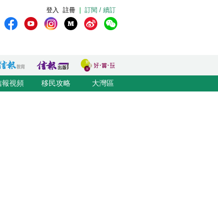
登入
註冊
|
訂閱 / 續訂
信報視頻
移民攻略
大灣區