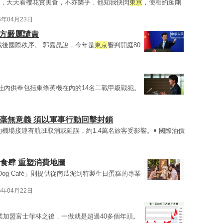
，天天看櫻花賞美食，不亦樂乎，他知我快閃
東京
，便相約逛剛
6年04月23日
中方嚴厲譴責
戰後國際秩序。 郭嘉昆說，今年是
東京
審判開庭80
社內供奉包括東條英機在內的14名二戰甲級戰犯。
毫無意義 須以軍事行動回擊封鎖
機場接連有航班取消或延誤，約1.4萬名旅客受影響。￭ 國際油價
進食肆 重塑消費地圖
s Dog Café」則提供從南瓜泥到特製生日蛋糕的專業
6年04月22日
業加盟富士菲林之後，一做就是超過40多個年頭。