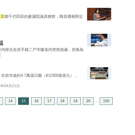
東京
都千代田區的參議院議員會館，職員通報附近
阻
車內燈光在岩手縣二戶市隧道內突然熄滅，切換為
文
目前市值約4.7萬億日圓（約2300億港元），
6年04月21日
14
15
16
17
18
19
20
...
150