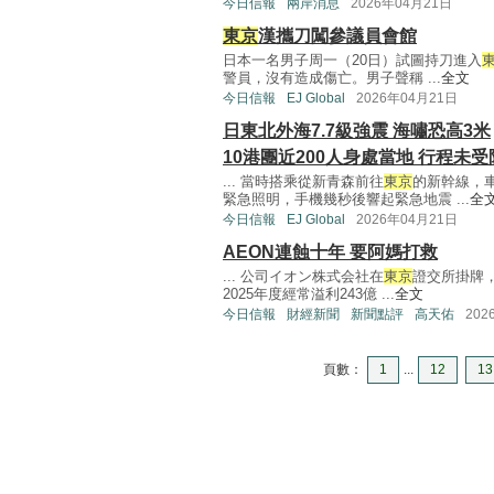
今日信報
兩岸消息
2026年04月21日
東京
漢攜刀闖參議員會館
日本一名男子周一（20日）試圖持刀進入
警員，沒有造成傷亡。男子聲稱 ...
全文
今日信報
EJ Global
2026年04月21日
日東北外海7.7級強震 海嘯恐高3米
10港團近200人身處當地 行程未受
... 當時搭乘從新青森前往
東京
的新幹線，
緊急照明，手機幾秒後響起緊急地震 ...
全
今日信報
EJ Global
2026年04月21日
AEON連蝕十年 要阿媽打救
... 公司イオン株式会社在
東京
證交所掛牌，
2025年度經常溢利243億 ...
全文
今日信報
財經新聞
新聞點評
高天佑
202
頁數：
1
...
12
13