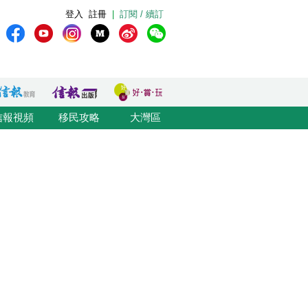
登入
註冊
|
訂閱 / 續訂
信報視頻
移民攻略
大灣區