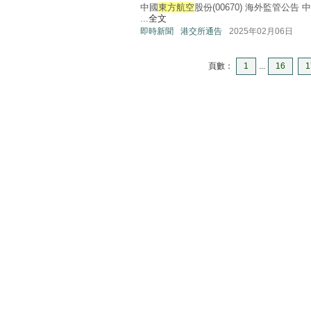
中國
東方航空
股份(00670) 海外監管公告 
...
全文
即時新聞
港交所通告
2025年02月06日
頁數：
1
...
16
1