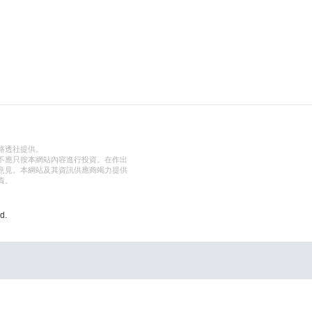
路透社提供。
不應只按本網站內容進行投資。在作出
意見。本網站及其資訊供應商竭力提供
責。
d.