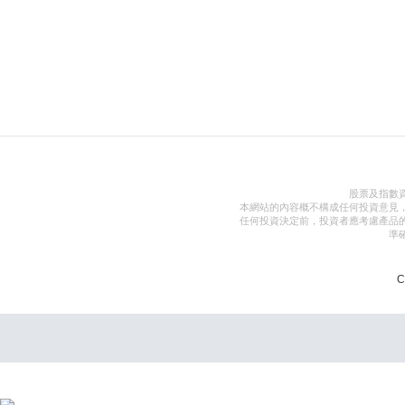
股票及指數
本網站的內容概不構成任何投資意見
任何投資決定前，投資者應考慮產品
準
C