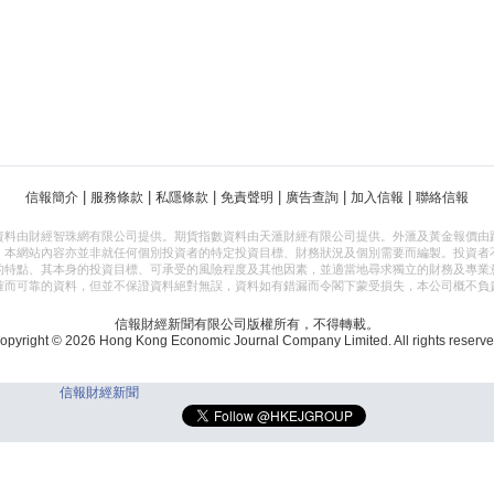
|
|
|
|
|
|
信報簡介
服務條款
私隱條款
免責聲明
廣告查詢
加入信報
聯絡信報
資料由財經智珠網有限公司提供。期貨指數資料由天滙財經有限公司提供。外滙及黃金報價由
，本網站內容亦並非就任何個別投資者的特定投資目標、財務狀況及個別需要而編製。投資者
的特點、其本身的投資目標、可承受的風險程度及其他因素，並適當地尋求獨立的財務及專業
確而可靠的資料，但並不保證資料絕對無誤，資料如有錯漏而令閣下蒙受損失，本公司概不負
信報財經新聞有限公司版權所有，不得轉載。
opyright © 2026 Hong Kong Economic Journal Company Limited. All rights reserve
信報財經新聞