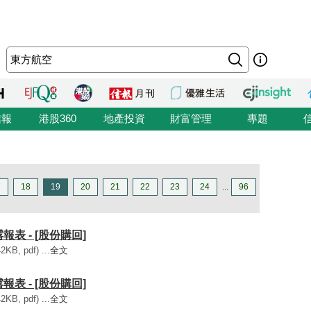
信報
港股360
地產投資
財富管理
專題
7
18
19
20
21
22
23
24
...
96
露報表 - [股份購回]
, pdf) ...
全文
露報表 - [股份購回]
, pdf) ...
全文