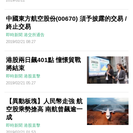
2019/02/22
中國東方航空股份(00670) 須予披露的交易 /
終止交易
即時新聞
港交所通告
2019/02/21 08:27
港股兩日飆401點 憧憬貿戰
將結束
即時新聞
港股直擊
2019/02/21 05:27
【異動板塊】人民幣走強 航
空股乘勢搶高 南航曾飆逾一
成
即時新聞
港股直擊
2019/02/21 01:53