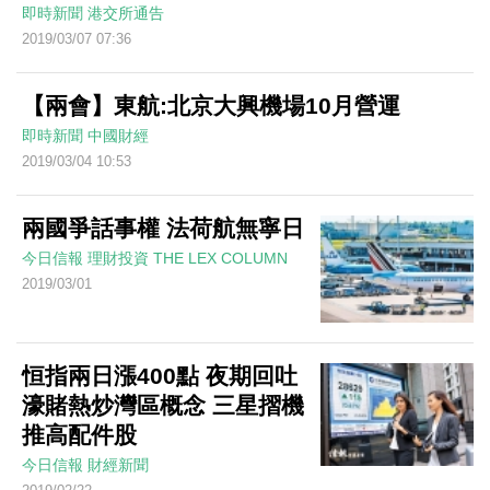
即時新聞
港交所通告
2019/03/07 07:36
【兩會】東航:北京大興機場10月營運
即時新聞
中國財經
2019/03/04 10:53
兩國爭話事權 法荷航無寧日
今日信報
理財投資
THE LEX COLUMN
2019/03/01
恒指兩日漲400點 夜期回吐
濠賭熱炒灣區概念 三星摺機
推高配件股
今日信報
財經新聞