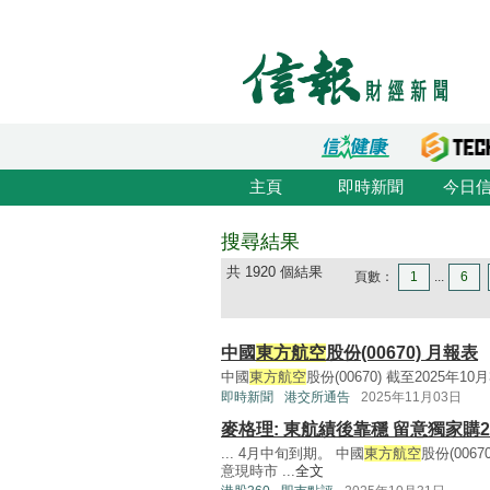
主頁
即時新聞
今日
搜尋結果
共 1920 個結果
頁數：
1
...
6
中國
東方航空
股份(00670) 月報表
中國
東方航空
股份(00670) 截至2025年1
即時新聞
港交所通告
2025年11月03日
麥格理: 東航績後靠穩 留意獨家購21
... 4月中旬到期。 中國
東方航空
股份(00
意現時市 ...
全文