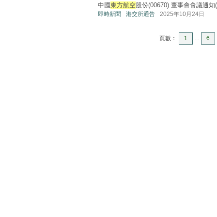
中國
東方航空
股份(00670) 董事會會議通知(108
即時新聞
港交所通告
2025年10月24日
頁數：
1
...
6