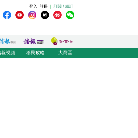
登入
註冊
|
訂閱 / 續訂
信報視頻
移民攻略
大灣區